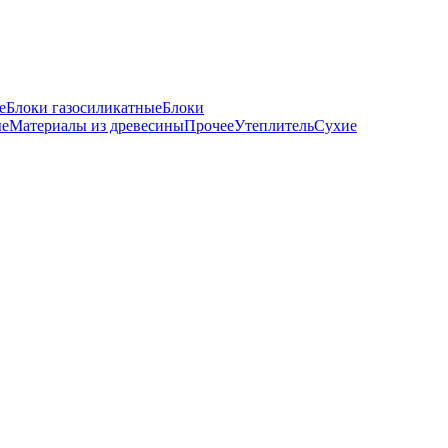
е
Блоки газосиликатные
Блоки
ые
Материалы из древесины
Прочее
Утеплитель
Сухие