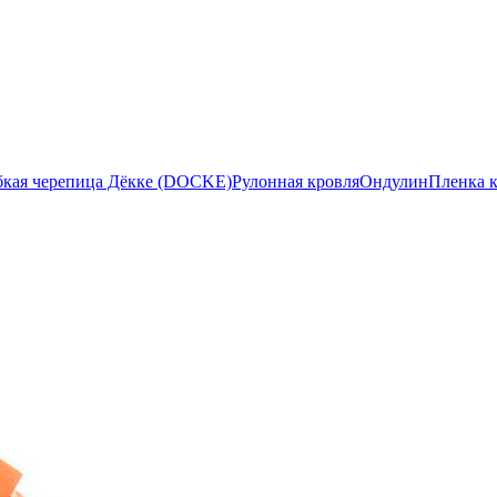
бкая черепица Дёкке (DOCKE)
Рулонная кровля
Ондулин
Пленка 