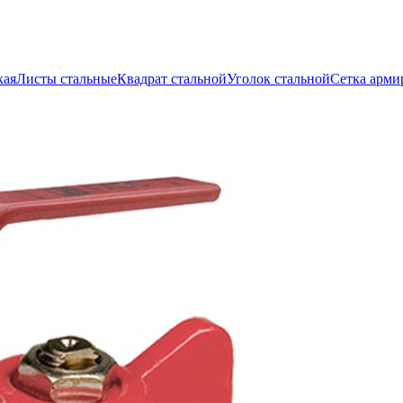
кая
Листы стальные
Квадрат стальной
Уголок стальной
Сетка арми