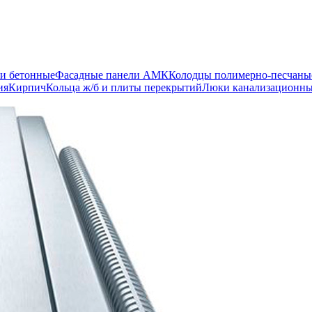
и бетонные
Фасадные панели АМК
Колодцы полимерно-песчаны
ия
Кирпич
Кольца ж/б и плиты перекрытий
Люки канализационн