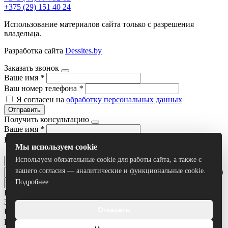
+375 (29) 151 40 24
Использование материалов сайта только с разрешения
владельца.
Разработка сайта
Dessites.by
Заказать звонок
Ваше имя
*
Ваш номер телефона
*
Я согласен на
обработку персональных данных
Отправить
Получить консультацию
Ваше имя
*
Ваш номер телефона
*
Мы используем cookie
Я согласен на
обработку персональных данных
Используем обязательные cookie для работы сайта, а также с
Отправить
вашего согласия — аналитические и функциональные cookie.
Умный поиск(тестовый режим)
Подробнее
Все результаты
Задать вопрос
Отказать
Ваше имя
*
Ваш номер телефона
*