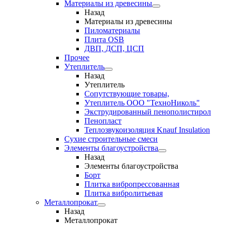
Материалы из древесины
Назад
Материалы из древесины
Пиломатериалы
Плита OSB
ДВП, ДСП, ЦСП
Прочее
Утеплитель
Назад
Утеплитель
Сопутствующие товары,
Утеплитель ООО "ТехноНиколь"
Экструдированный пенополистирол
Пенопласт
Теплозвукоизоляция Knauf Insulation
Сухие строительные смеси
Элементы благоустройства
Назад
Элементы благоустройства
Борт
Плитка вибропрессованная
Плитка вибролитьевая
Металлопрокат
Назад
Металлопрокат