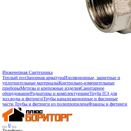
Инженерная Сантехника
Теплый пол
Запорная арматура
Изоляционные, защитные и
уплотнительные материалы
Контрольно-измерительные
приборы
Метизы и крепежные изделия
Санитарное
оборудование
Радиаторы и комплектующие
Труба ПЭ для
хол.воды и фитинги
Трубы канализационные и фасонные
части
Трубы и фитинги из полипропилена
Фланцы и фитинги
0
Телефоны