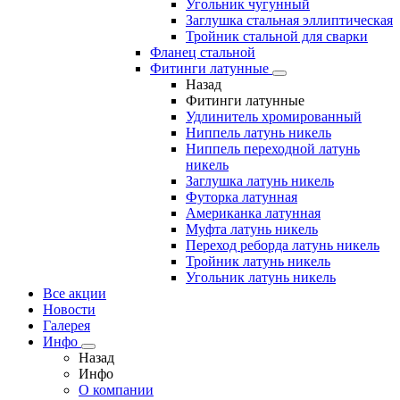
Угольник чугунный
Заглушка стальная эллиптическая
Тройник стальной для сварки
Фланец стальной
Фитинги латунные
Назад
Фитинги латунные
Удлинитель хромированный
Ниппель латунь никель
Ниппель переходной латунь
никель
Заглушка латунь никель
Футорка латунная
Американка латунная
Муфта латунь никель
Переход реборда латунь никель
Тройник латунь никель
Угольник латунь никель
Все акции
Новости
Галерея
Инфо
Назад
Инфо
О компании