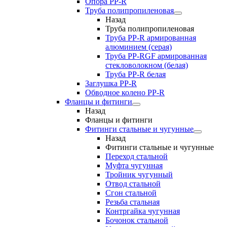
Опора PP-R
Труба полипропиленовая
Назад
Труба полипропиленовая
Труба PP-R армированная
алюминием (серая)
Труба PP-RGF армированная
стекловолокном (белая)
Труба РР-R белая
Заглушка PP-R
Обводное колено PP-R
Фланцы и фитинги
Назад
Фланцы и фитинги
Фитинги стальные и чугунные
Назад
Фитинги стальные и чугунные
Переход стальной
Муфта чугунная
Тройник чугунный
Отвод стальной
Сгон стальной
Резьба стальная
Контргайка чугунная
Бочонок стальной