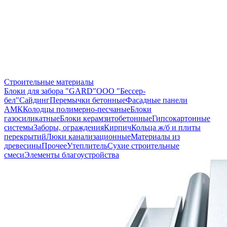
Строительные материалы
Блоки для забора "GARD"
ООО "Бессер-
бел"
Сайдинг
Перемычки бетонные
Фасадные панели
АМК
Колодцы полимерно-песчаные
Блоки
газосиликатные
Блоки керамзитобетонные
Гипсокартонные
системы
Заборы, ограждения
Кирпич
Кольца ж/б и плиты
перекрытий
Люки канализационные
Материалы из
древесины
Прочее
Утеплитель
Сухие строительные
смеси
Элементы благоустройства