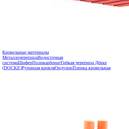
Кровельные материалы
Металлочерепица
Водосточная
система
Шифер
Поликарбонат
Гибкая черепица Дёкке
(DOCKE)
Рулонная кровля
Ондулин
Пленка кровельная