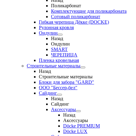
Назад
Поликарбонат
Комплектующие для поликарбоната
Сотовый поликарбонат
Гибкая черепица Дёкке (DOCKE)
Рулонная кровля
Ондулин
Назад
Ондулин
SMART
ЧЕРЕПИЦА
Пленка кровельная
Строительные материалы
Назад
Строительные материалы
Блоки для забора "GARD"
ООО "Бессер-бел"
Сайдинг
Назад
Сайдинг
Аксессуары
Назад
Аксессуары
Döcke PREMIUM
Döcke LUX