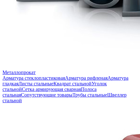
Металлопрокат
Арматура стеклопластиковая
Арматура рифленая
Арматура
гладкая
Листы стальные
Квадрат стальной
Уголок
стальной
Сетка армирующая сварная
Полоса
стальная
Сопутствующие товары
Трубы стальные
Швеллер
стальной