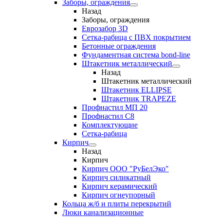
Заборы, ограждения
Назад
Заборы, ограждения
Еврозабор 3D
Сетка-рабица с ПВХ покрытием
Бетонные ограждения
Фундаментная система bond-line
Штакетник металлический
Назад
Штакетник металлический
Штакетник ELLIPSE
Штакетник TRAPEZE
Профнастил МП 20
Профнастил С8
Комплектующие
Сетка-рабица
Кирпич
Назад
Кирпич
Кирпич ООО "РуБелЭко"
Кирпич силикатный
Кирпич керамический
Кирпич огнеупорный
Кольца ж/б и плиты перекрытий
Люки канализационные