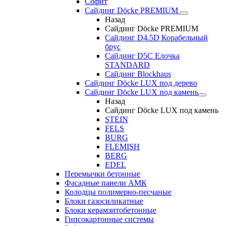
Софит
Сайдинг Döcke PREMIUM
Назад
Сайдинг Döcke PREMIUM
Сайдинг D4.5D Корабельный
брус
Сайдинг D5С Елочка
STANDARD
Сайдинг Blockhaus
Сайдинг Döcke LUX под дерево
Сайдинг Döcke LUX под камень
Назад
Сайдинг Döcke LUX под камень
STEIN
FELS
BURG
FLEMISH
BERG
EDEL
Перемычки бетонные
Фасадные панели АМК
Колодцы полимерно-песчаные
Блоки газосиликатные
Блоки керамзитобетонные
Гипсокартонные системы