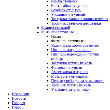
Резьба стальная
Контргайка чугунная
Бочонок стальной
Угольник чугунный
Заглушка стальная эллиптическая
Тройник стальной для сварки
Фланец стальной
Фитинги латунные
Назад
Фитинги латунные
Удлинитель хромированный
Ниппель латунь никель
Ниппель переходной латунь
никель
Заглушка латунь никель
Футорка латунная
Американка латунная
Муфта латунь никель
Переход реборда латунь никель
Тройник латунь никель
Угольник латунь никель
Все акции
Новости
Галерея
Инфо