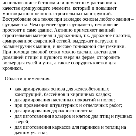
использование с бетоном или цементным раствором в
качестве армирующего элемента, который и повышает
многократно прочность строительных конструкций.
Востребована она также при закладке основы любого здания –
фундамента. Чем прочнее будет фундамент, тем дольше
простоит и само здание. Активно применяют данный
строительный материал и дорожники, т.к. дорожное полотно,
армированное сваренной сеткой, выдержит нагрузки и
большегрузных машин, и высоко тоннажной спецтехники.
При помощи сварной сетки можно сделать клетки для
домашней птицы и пушного зверя на ферме, отгородить
вольер для гусей и уток, а также соорудить клетки для
кроликов.
Области применения:
как армирующая основа для железобетонных
конструкций, бассейнов и кирпичных кладок;
для армирования настенных покрытий и полов;
при проведении штукатурных и отделочных работ;
для армирования дорожного полотна;
для изготовления вольеров и клеток для птиц и пушных
зверей;
для изготовления каркасов для парников и теплиц на
дачном участке;