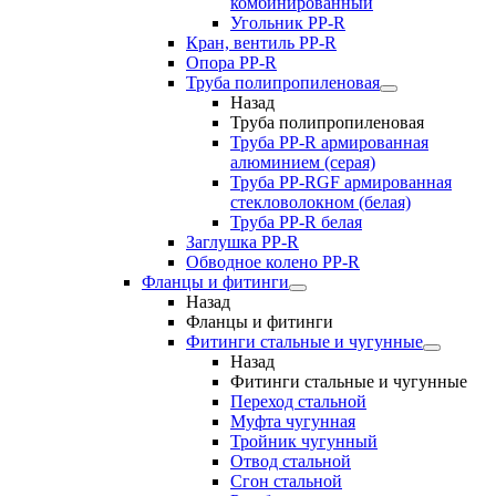
комбинированный
Угольник РР-R
Кран, вентиль PP-R
Опора PP-R
Труба полипропиленовая
Назад
Труба полипропиленовая
Труба PP-R армированная
алюминием (серая)
Труба PP-RGF армированная
стекловолокном (белая)
Труба РР-R белая
Заглушка PP-R
Обводное колено PP-R
Фланцы и фитинги
Назад
Фланцы и фитинги
Фитинги стальные и чугунные
Назад
Фитинги стальные и чугунные
Переход стальной
Муфта чугунная
Тройник чугунный
Отвод стальной
Сгон стальной