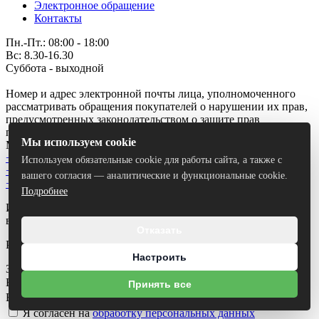
Электронное обращение
Контакты
Пн.-Пт.: 08:00 - 18:00
Вс: 8.30-16.30
Суббота - выходной
Номер и адрес электронной почты лица, уполномоченного
рассматривать обращения покупателей о нарушении их прав,
предусмотренных законодательством о защите прав
потребителей: +375 (177) 74 27 77 , boritorg@list.ru
Мы используем cookie
Минская область, Борисов, улица Дёмина, 35Б
+375 (29) 687-27-93
Используем обязательные cookie для работы сайта, а также с
+375 (44) 774 32 03
вашего согласия — аналитические и функциональные cookie.
+375 (29) 151 40 24
Подробнее
Использование материалов сайта только с разрешения
владельца.
Отказать
Разработка сайта
Dessites.by
Настроить
Заказать звонок
Ваше имя
*
Принять все
Ваш номер телефона
*
Я согласен на
обработку персональных данных