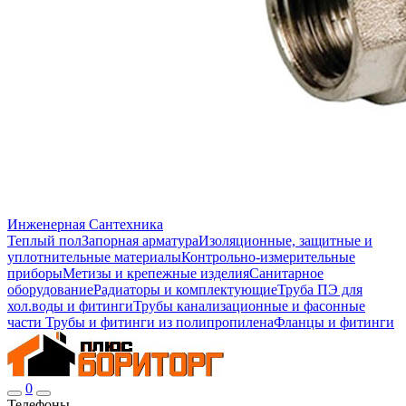
Инженерная Сантехника
Теплый пол
Запорная арматура
Изоляционные, защитные и
уплотнительные материалы
Контрольно-измерительные
приборы
Метизы и крепежные изделия
Санитарное
оборудование
Радиаторы и комплектующие
Труба ПЭ для
хол.воды и фитинги
Трубы канализационные и фасонные
части
Трубы и фитинги из полипропилена
Фланцы и фитинги
0
Телефоны