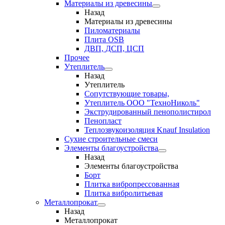
Материалы из древесины
Назад
Материалы из древесины
Пиломатериалы
Плита OSB
ДВП, ДСП, ЦСП
Прочее
Утеплитель
Назад
Утеплитель
Сопутствующие товары,
Утеплитель ООО "ТехноНиколь"
Экструдированный пенополистирол
Пенопласт
Теплозвукоизоляция Knauf Insulation
Сухие строительные смеси
Элементы благоустройства
Назад
Элементы благоустройства
Борт
Плитка вибропрессованная
Плитка вибролитьевая
Металлопрокат
Назад
Металлопрокат