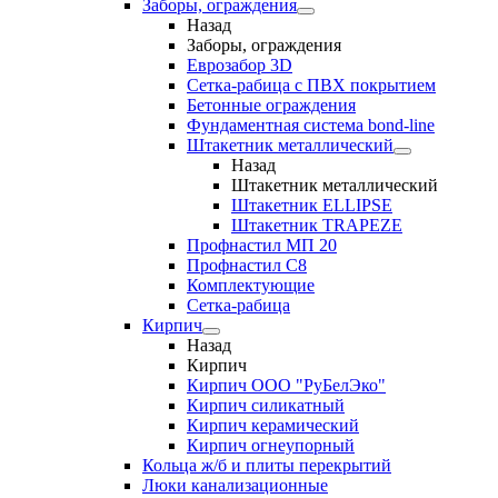
Заборы, ограждения
Назад
Заборы, ограждения
Еврозабор 3D
Сетка-рабица с ПВХ покрытием
Бетонные ограждения
Фундаментная система bond-line
Штакетник металлический
Назад
Штакетник металлический
Штакетник ELLIPSE
Штакетник TRAPEZE
Профнастил МП 20
Профнастил С8
Комплектующие
Сетка-рабица
Кирпич
Назад
Кирпич
Кирпич ООО "РуБелЭко"
Кирпич силикатный
Кирпич керамический
Кирпич огнеупорный
Кольца ж/б и плиты перекрытий
Люки канализационные