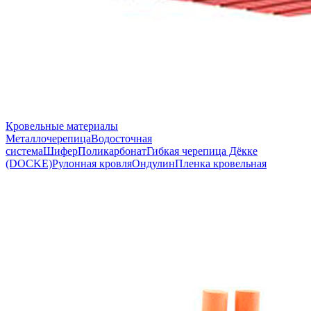
Кровельные материалы
Металлочерепица
Водосточная
система
Шифер
Поликарбонат
Гибкая черепица Дёкке
(DOCKE)
Рулонная кровля
Ондулин
Пленка кровельная