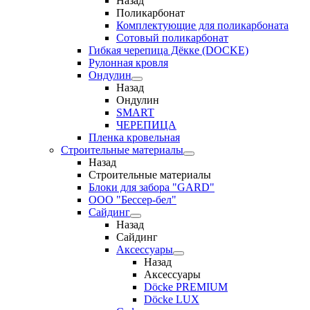
Назад
Поликарбонат
Комплектующие для поликарбоната
Сотовый поликарбонат
Гибкая черепица Дёкке (DOCKE)
Рулонная кровля
Ондулин
Назад
Ондулин
SMART
ЧЕРЕПИЦА
Пленка кровельная
Строительные материалы
Назад
Строительные материалы
Блоки для забора "GARD"
ООО "Бессер-бел"
Сайдинг
Назад
Сайдинг
Аксессуары
Назад
Аксессуары
Döcke PREMIUM
Döcke LUX