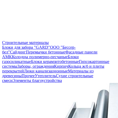
Строительные материалы
Блоки для забора "GARD"
ООО "Бессер-
бел"
Сайдинг
Перемычки бетонные
Фасадные панели
АМК
Колодцы полимерно-песчаные
Блоки
газосиликатные
Блоки керамзитобетонные
Гипсокартонные
системы
Заборы, ограждения
Кирпич
Кольца ж/б и плиты
перекрытий
Люки канализационные
Материалы из
древесины
Прочее
Утеплитель
Сухие строительные
смеси
Элементы благоустройства