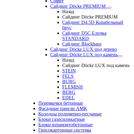
Софит
Сайдинг Döcke PREMIUM
Назад
Сайдинг Döcke PREMIUM
Сайдинг D4.5D Корабельный
брус
Сайдинг D5С Елочка
STANDARD
Сайдинг Blockhaus
Сайдинг Döcke LUX под дерево
Сайдинг Döcke LUX под камень
Назад
Сайдинг Döcke LUX под камень
STEIN
FELS
BURG
FLEMISH
BERG
EDEL
Перемычки бетонные
Фасадные панели АМК
Колодцы полимерно-песчаные
Блоки газосиликатные
Блоки керамзитобетонные
Гипсокартонные системы