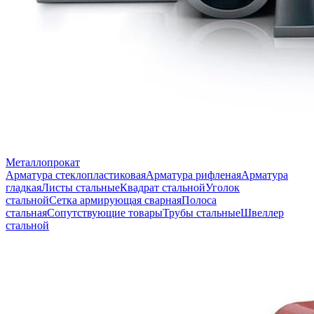
Металлопрокат
Арматура стеклопластиковая
Арматура рифленая
Арматура
гладкая
Листы стальные
Квадрат стальной
Уголок
стальной
Сетка армирующая сварная
Полоса
стальная
Сопутствующие товары
Трубы стальные
Швеллер
стальной