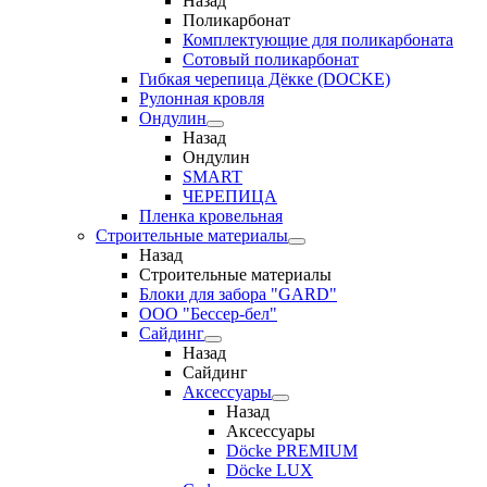
Назад
Поликарбонат
Комплектующие для поликарбоната
Сотовый поликарбонат
Гибкая черепица Дёкке (DOCKE)
Рулонная кровля
Ондулин
Назад
Ондулин
SMART
ЧЕРЕПИЦА
Пленка кровельная
Строительные материалы
Назад
Строительные материалы
Блоки для забора "GARD"
ООО "Бессер-бел"
Сайдинг
Назад
Сайдинг
Аксессуары
Назад
Аксессуары
Döcke PREMIUM
Döcke LUX