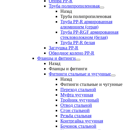
Опора PP-R
Труба полипропиленовая
Назад
Труба полипропиленовая
Труба PP-R армированная
алюминием (серая)
Труба PP-RGF армированная
стекловолокном (белая)
Труба РР-R белая
Заглушка PP-R
Обводное колено PP-R
Фланцы и фитинги
Назад
Фланцы и фитинги
Фитинги стальные и чугунные
Назад
Фитинги стальные и чугунные
Переход стальной
Муфта чугунная
Тройник чугунный
Отвод стальной
Сгон стальной
Резьба стальная
Контргайка чугунная
Бочонок стальной