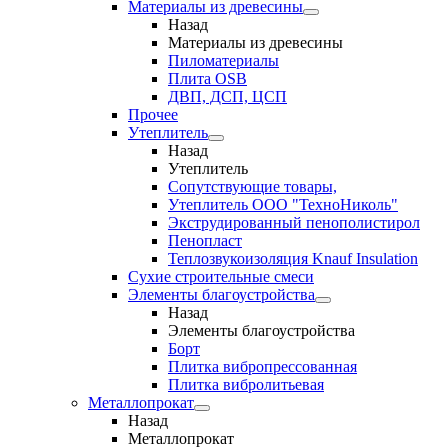
Материалы из древесины
Назад
Материалы из древесины
Пиломатериалы
Плита OSB
ДВП, ДСП, ЦСП
Прочее
Утеплитель
Назад
Утеплитель
Сопутствующие товары,
Утеплитель ООО "ТехноНиколь"
Экструдированный пенополистирол
Пенопласт
Теплозвукоизоляция Knauf Insulation
Сухие строительные смеси
Элементы благоустройства
Назад
Элементы благоустройства
Борт
Плитка вибропрессованная
Плитка вибролитьевая
Металлопрокат
Назад
Металлопрокат