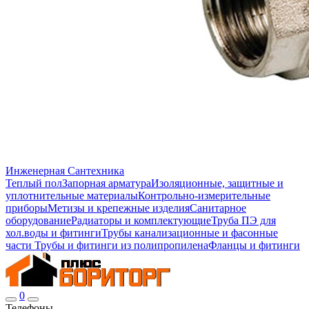
Инженерная Сантехника
Теплый пол
Запорная арматура
Изоляционные, защитные и
уплотнительные материалы
Контрольно-измерительные
приборы
Метизы и крепежные изделия
Санитарное
оборудование
Радиаторы и комплектующие
Труба ПЭ для
хол.воды и фитинги
Трубы канализационные и фасонные
части
Трубы и фитинги из полипропилена
Фланцы и фитинги
0
Телефоны