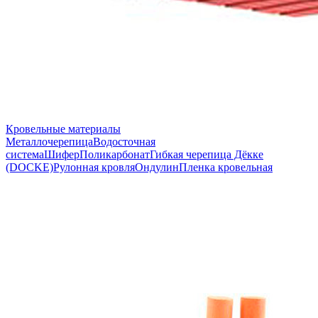
Кровельные материалы
Металлочерепица
Водосточная
система
Шифер
Поликарбонат
Гибкая черепица Дёкке
(DOCKE)
Рулонная кровля
Ондулин
Пленка кровельная