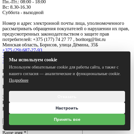
Пн.-Пт.: 08:00 - 18:00
Вс: 8.30-16.30
Суббота - выходной
Номер и адрес электронной почты лица, уполномоченного
рассматривать обращения покупателей о нарушении их прав,
предусмотренных законодательством о защите прав
потребителей: +375 (177) 74 27 77 , boritorg@list.ru
Минская область, Борисов, улица Дёмина, 35Б
+375 (29) 687-27-93
+375 (44) 774 32 03
Мы используем cookie
+375 (29) 151 40 24
Используем обязательные cookie для работы сайта, а также с
Использование материалов сайта только с разрешения
вашего согласия — аналитические и функциональные cookie.
владельца.
Подробнее
Разработка сайта
Dessites.by
Заказать звонок
Отказать
Ваше имя
*
Настроить
Ваш номер телефона
*
Я согласен на
обработку персональных данных
Принять все
Отправить
Получить консультацию
Ваше имя
*