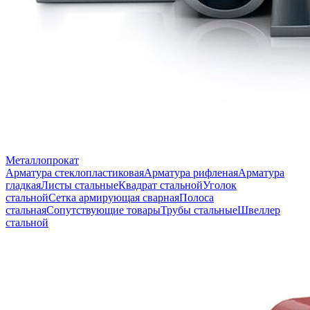
Металлопрокат
Арматура стеклопластиковая
Арматура рифленая
Арматура
гладкая
Листы стальные
Квадрат стальной
Уголок
стальной
Сетка армирующая сварная
Полоса
стальная
Сопутствующие товары
Трубы стальные
Швеллер
стальной