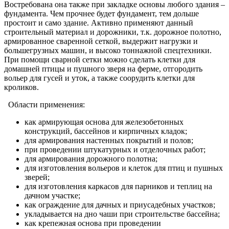
Востребована она также при закладке основы любого здания –
фундамента. Чем прочнее будет фундамент, тем дольше
простоит и само здание. Активно применяют данный
строительный материал и дорожники, т.к. дорожное полотно,
армированное сваренной сеткой, выдержит нагрузки и
большегрузных машин, и высоко тоннажной спецтехники.
При помощи сварной сетки можно сделать клетки для
домашней птицы и пушного зверя на ферме, отгородить
вольер для гусей и уток, а также соорудить клетки для
кроликов.
Области применения:
как армирующая основа для железобетонных
конструкций, бассейнов и кирпичных кладок;
для армирования настенных покрытий и полов;
при проведении штукатурных и отделочных работ;
для армирования дорожного полотна;
для изготовления вольеров и клеток для птиц и пушных
зверей;
для изготовления каркасов для парников и теплиц на
дачном участке;
как ограждение для дачных и приусадебных участков;
укладывается на дно чаши при строительстве бассейна;
как крепежная основа при проведении