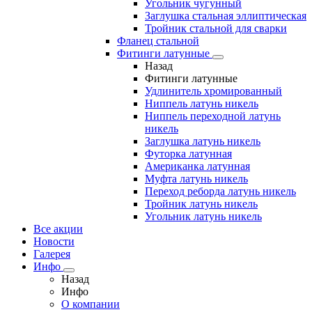
Угольник чугунный
Заглушка стальная эллиптическая
Тройник стальной для сварки
Фланец стальной
Фитинги латунные
Назад
Фитинги латунные
Удлинитель хромированный
Ниппель латунь никель
Ниппель переходной латунь
никель
Заглушка латунь никель
Футорка латунная
Американка латунная
Муфта латунь никель
Переход реборда латунь никель
Тройник латунь никель
Угольник латунь никель
Все акции
Новости
Галерея
Инфо
Назад
Инфо
О компании