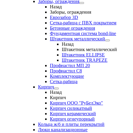
Заборы, ограждения
Назад
Заборы, ограждения
Еврозабор 3D
Сетка-рабица с ПВХ покрытием
Бетонные ограждения
Фундаментная система bond-line
Штакетник металлический
Назад
Штакетник металлический
Штакетник ELLIPSE
Штакетник TRAPEZE
Профнастил МП 20
Профнастил С8
Комплектующие
Сетка-рабица
Кирпич
Назад
Кирпич
Кирпич ООО "РуБелЭко"
Кирпич силикатный
Кирпич керамический
Кирпич огнеупорный
Кольца ж/б и плиты перекрытий
Люки канализационные