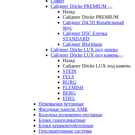
Софит
Сайдинг Döcke PREMIUM
Назад
Сайдинг Döcke PREMIUM
Сайдинг D4.5D Корабельный
брус
Сайдинг D5С Елочка
STANDARD
Сайдинг Blockhaus
Сайдинг Döcke LUX под дерево
Сайдинг Döcke LUX под камень
Назад
Сайдинг Döcke LUX под камень
STEIN
FELS
BURG
FLEMISH
BERG
EDEL
Перемычки бетонные
Фасадные панели АМК
Колодцы полимерно-песчаные
Блоки газосиликатные
Блоки керамзитобетонные
Гипсокартонные системы