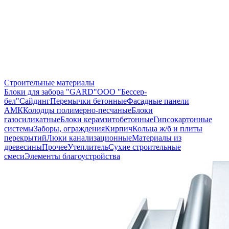
Строительные материалы
Блоки для забора "GARD"
ООО "Бессер-
бел"
Сайдинг
Перемычки бетонные
Фасадные панели
АМК
Колодцы полимерно-песчаные
Блоки
газосиликатные
Блоки керамзитобетонные
Гипсокартонные
системы
Заборы, ограждения
Кирпич
Кольца ж/б и плиты
перекрытий
Люки канализационные
Материалы из
древесины
Прочее
Утеплитель
Сухие строительные
смеси
Элементы благоустройства