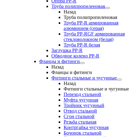
Опора PP-R
Труба полипропиленовая
Назад
Труба полипропиленовая
Труба PP-R армированная
алюминием (серая)
Труба PP-RGF армированная
стекловолокном (белая)
Труба РР-R белая
Заглушка PP-R
Обводное колено PP-R
Фланцы и фитинги
Назад
Фланцы и фитинги
Фитинги стальные и чугунные
Назад
Фитинги стальные и чугунные
Переход стальной
Муфта чугунная
Тройник чугунный
Отвод стальной
Сгон стальной
Резьба стальная
Контргайка чугунная
Бочонок стальной