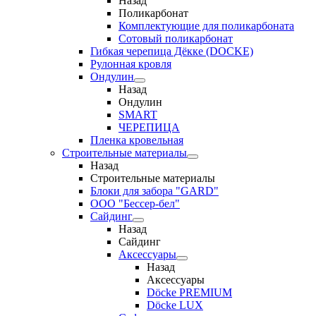
Назад
Поликарбонат
Комплектующие для поликарбоната
Сотовый поликарбонат
Гибкая черепица Дёкке (DOCKE)
Рулонная кровля
Ондулин
Назад
Ондулин
SMART
ЧЕРЕПИЦА
Пленка кровельная
Строительные материалы
Назад
Строительные материалы
Блоки для забора "GARD"
ООО "Бессер-бел"
Сайдинг
Назад
Сайдинг
Аксессуары
Назад
Аксессуары
Döcke PREMIUM
Döcke LUX