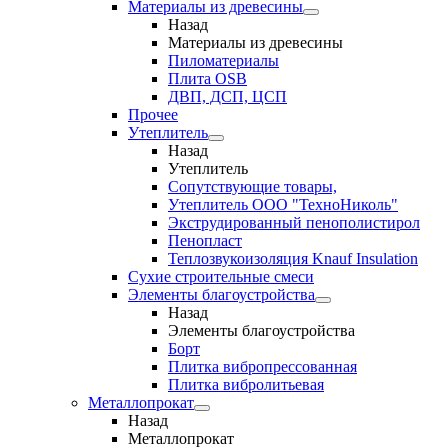
Материалы из древесины
Назад
Материалы из древесины
Пиломатериалы
Плита OSB
ДВП, ДСП, ЦСП
Прочее
Утеплитель
Назад
Утеплитель
Сопутствующие товары,
Утеплитель ООО "ТехноНиколь"
Экструдированный пенополистирол
Пенопласт
Теплозвукоизоляция Knauf Insulation
Сухие строительные смеси
Элементы благоустройства
Назад
Элементы благоустройства
Борт
Плитка вибропрессованная
Плитка вибролитьевая
Металлопрокат
Назад
Металлопрокат