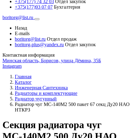
+375(177) 74 32 03
Отдел закупок
+375(177)93 07 07
Бухгалтерия
boritorg@list.ru
Назад
E-mails
boritorg@list.ru
Отдел продаж
boritorg-plus@yandex.ru
Отдел закупок
Контактная информация
Минская область, Борисов, улица Дёмина, 35Б
Instagram
Главная
Каталог
Инженерная Сантехника
Радиаторы и комплектующие
Радиатор чугунный
Радиатор чуг МС-140М2 500 пакет 67 секц Ду20 НАО
НТКРЗ
Секция радиатора чуг
МС-140М2 500 Ду20 НАО