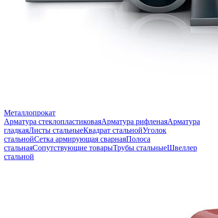
Металлопрокат
Арматура стеклопластиковая
Арматура рифленая
Арматура
гладкая
Листы стальные
Квадрат стальной
Уголок
стальной
Сетка армирующая сварная
Полоса
стальная
Сопутствующие товары
Трубы стальные
Швеллер
стальной