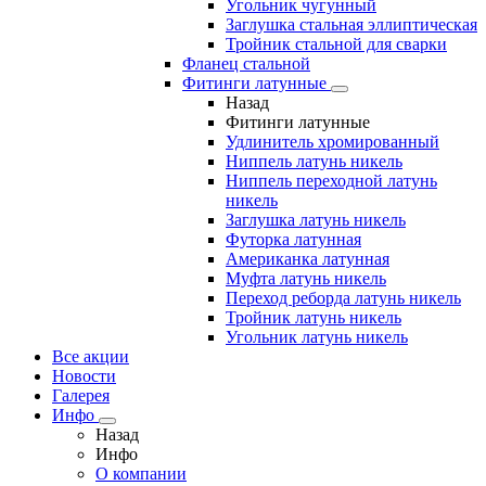
Угольник чугунный
Заглушка стальная эллиптическая
Тройник стальной для сварки
Фланец стальной
Фитинги латунные
Назад
Фитинги латунные
Удлинитель хромированный
Ниппель латунь никель
Ниппель переходной латунь
никель
Заглушка латунь никель
Футорка латунная
Американка латунная
Муфта латунь никель
Переход реборда латунь никель
Тройник латунь никель
Угольник латунь никель
Все акции
Новости
Галерея
Инфо
Назад
Инфо
О компании