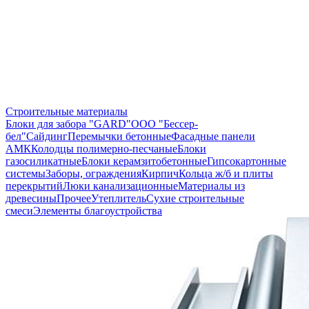
Строительные материалы
Блоки для забора "GARD"
ООО "Бессер-
бел"
Сайдинг
Перемычки бетонные
Фасадные панели
АМК
Колодцы полимерно-песчаные
Блоки
газосиликатные
Блоки керамзитобетонные
Гипсокартонные
системы
Заборы, ограждения
Кирпич
Кольца ж/б и плиты
перекрытий
Люки канализационные
Материалы из
древесины
Прочее
Утеплитель
Сухие строительные
смеси
Элементы благоустройства