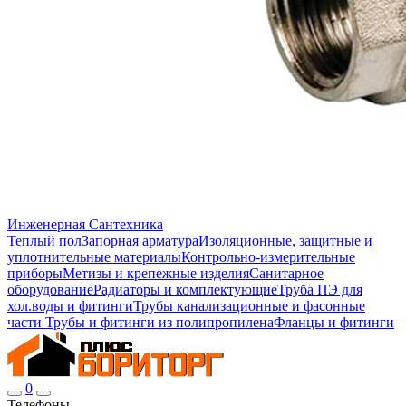
Инженерная Сантехника
Теплый пол
Запорная арматура
Изоляционные, защитные и
уплотнительные материалы
Контрольно-измерительные
приборы
Метизы и крепежные изделия
Санитарное
оборудование
Радиаторы и комплектующие
Труба ПЭ для
хол.воды и фитинги
Трубы канализационные и фасонные
части
Трубы и фитинги из полипропилена
Фланцы и фитинги
0
Телефоны