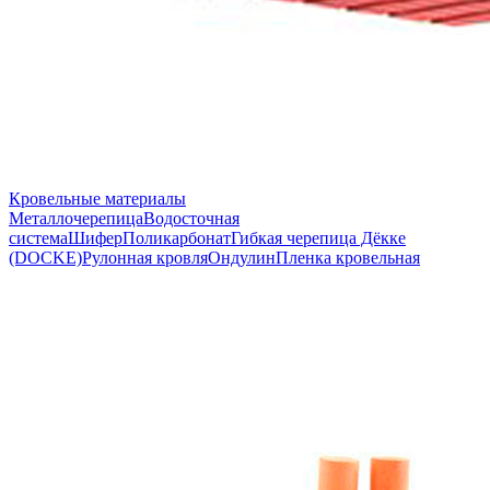
Кровельные материалы
Металлочерепица
Водосточная
система
Шифер
Поликарбонат
Гибкая черепица Дёкке
(DOCKE)
Рулонная кровля
Ондулин
Пленка кровельная