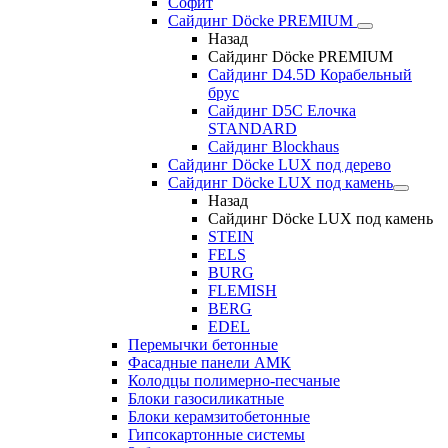
Софит
Сайдинг Döcke PREMIUM
Назад
Сайдинг Döcke PREMIUM
Сайдинг D4.5D Корабельный
брус
Сайдинг D5С Елочка
STANDARD
Сайдинг Blockhaus
Сайдинг Döcke LUX под дерево
Сайдинг Döcke LUX под камень
Назад
Сайдинг Döcke LUX под камень
STEIN
FELS
BURG
FLEMISH
BERG
EDEL
Перемычки бетонные
Фасадные панели АМК
Колодцы полимерно-песчаные
Блоки газосиликатные
Блоки керамзитобетонные
Гипсокартонные системы