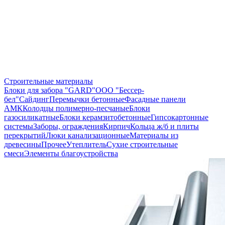
Строительные материалы
Блоки для забора "GARD"
ООО "Бессер-
бел"
Сайдинг
Перемычки бетонные
Фасадные панели
АМК
Колодцы полимерно-песчаные
Блоки
газосиликатные
Блоки керамзитобетонные
Гипсокартонные
системы
Заборы, ограждения
Кирпич
Кольца ж/б и плиты
перекрытий
Люки канализационные
Материалы из
древесины
Прочее
Утеплитель
Сухие строительные
смеси
Элементы благоустройства