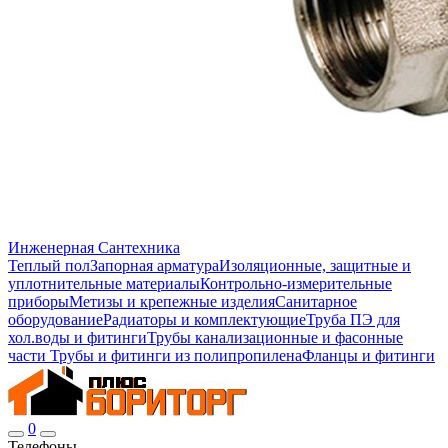
Инженерная Сантехника
Теплый пол
Запорная арматура
Изоляционные, защитные и
уплотнительные материалы
Контрольно-измерительные
приборы
Метизы и крепежные изделия
Санитарное
оборудование
Радиаторы и комплектующие
Труба ПЭ для
хол.воды и фитинги
Трубы канализационные и фасонные
части
Трубы и фитинги из полипропилена
Фланцы и фитинги
0
Телефоны