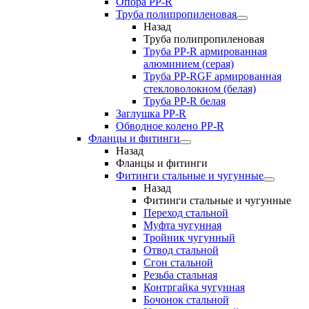
Опора PP-R
Труба полипропиленовая
Назад
Труба полипропиленовая
Труба PP-R армированная
алюминием (серая)
Труба PP-RGF армированная
стекловолокном (белая)
Труба РР-R белая
Заглушка PP-R
Обводное колено PP-R
Фланцы и фитинги
Назад
Фланцы и фитинги
Фитинги стальные и чугунные
Назад
Фитинги стальные и чугунные
Переход стальной
Муфта чугунная
Тройник чугунный
Отвод стальной
Сгон стальной
Резьба стальная
Контргайка чугунная
Бочонок стальной