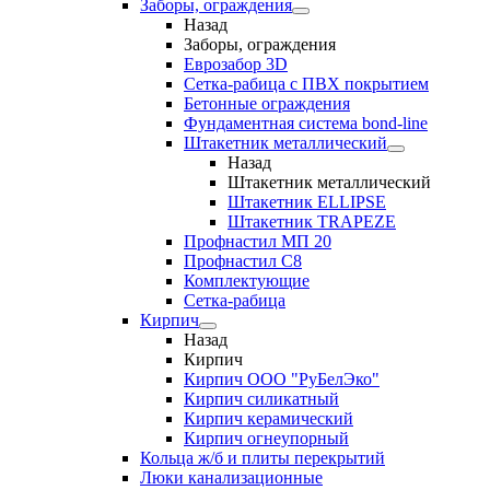
Заборы, ограждения
Назад
Заборы, ограждения
Еврозабор 3D
Сетка-рабица с ПВХ покрытием
Бетонные ограждения
Фундаментная система bond-line
Штакетник металлический
Назад
Штакетник металлический
Штакетник ELLIPSE
Штакетник TRAPEZE
Профнастил МП 20
Профнастил С8
Комплектующие
Сетка-рабица
Кирпич
Назад
Кирпич
Кирпич ООО "РуБелЭко"
Кирпич силикатный
Кирпич керамический
Кирпич огнеупорный
Кольца ж/б и плиты перекрытий
Люки канализационные