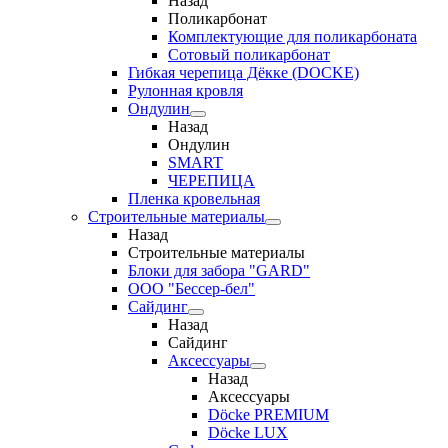
Назад
Поликарбонат
Комплектующие для поликарбоната
Сотовый поликарбонат
Гибкая черепица Дёкке (DOCKE)
Рулонная кровля
Ондулин
Назад
Ондулин
SMART
ЧЕРЕПИЦА
Пленка кровельная
Строительные материалы
Назад
Строительные материалы
Блоки для забора "GARD"
ООО "Бессер-бел"
Сайдинг
Назад
Сайдинг
Аксессуары
Назад
Аксессуары
Döcke PREMIUM
Döcke LUX