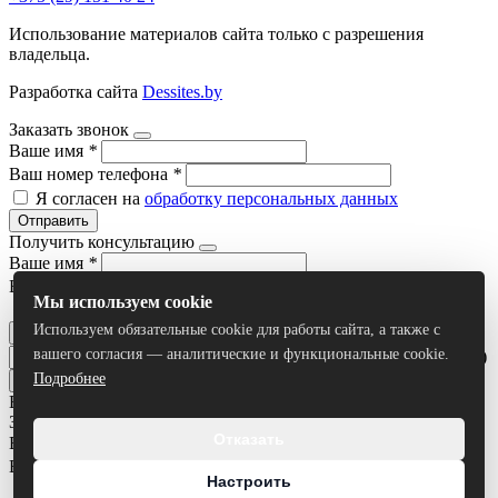
Использование материалов сайта только с разрешения
владельца.
Разработка сайта
Dessites.by
Заказать звонок
Ваше имя
*
Ваш номер телефона
*
Я согласен на
обработку персональных данных
Отправить
Получить консультацию
Ваше имя
*
Ваш номер телефона
*
Мы используем cookie
Я согласен на
обработку персональных данных
Используем обязательные cookie для работы сайта, а также с
Отправить
вашего согласия — аналитические и функциональные cookie.
Умный поиск(тестовый режим)
Подробнее
Все результаты
Задать вопрос
Отказать
Ваше имя
*
Ваш номер телефона
*
Настроить