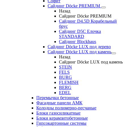
Софит
Сайдинг Döcke PREMIUM
Назад
Сайдинг Döcke PREMIUM
Сайдинг D4.5D Корабельный
брус
Сайдинг D5С Елочка
STANDARD
Сайдинг Blockhaus
Сайдинг Döcke LUX под дерево
Сайдинг Döcke LUX под камень
Назад
Сайдинг Döcke LUX под камень
STEIN
FELS
BURG
FLEMISH
BERG
EDEL
Перемычки бетонные
Фасадные панели АМК
Колодцы полимерно-песчаные
Блоки газосиликатные
Блоки керамзитобетонные
Гипсокартонные системы