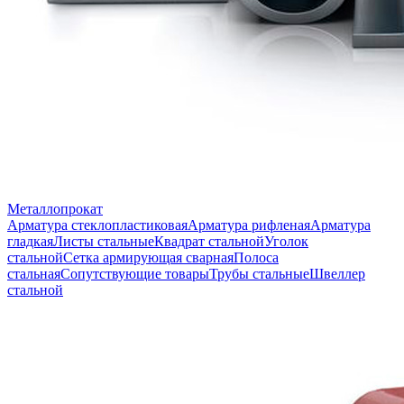
Металлопрокат
Арматура стеклопластиковая
Арматура рифленая
Арматура
гладкая
Листы стальные
Квадрат стальной
Уголок
стальной
Сетка армирующая сварная
Полоса
стальная
Сопутствующие товары
Трубы стальные
Швеллер
стальной