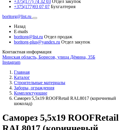
+375(177) 74 32 03
Отдел закупок
+375(177)93 07 07
Бухгалтерия
boritorg@list.ru
Назад
E-mails
boritorg@list.ru
Отдел продаж
boritorg-plus@yandex.ru
Отдел закупок
Контактная информация
Минская область, Борисов, улица Дёмина, 35Б
Instagram
Главная
Каталог
Строительные материалы
Заборы, ограждения
Комплектующие
Саморез 5,5х19 ROOFRetail RAL8017 (коричневый
шоколад)
Саморез 5,5х19 ROOFRetail
RAL8017 (коричневый