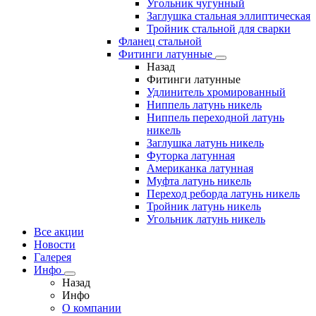
Угольник чугунный
Заглушка стальная эллиптическая
Тройник стальной для сварки
Фланец стальной
Фитинги латунные
Назад
Фитинги латунные
Удлинитель хромированный
Ниппель латунь никель
Ниппель переходной латунь
никель
Заглушка латунь никель
Футорка латунная
Американка латунная
Муфта латунь никель
Переход реборда латунь никель
Тройник латунь никель
Угольник латунь никель
Все акции
Новости
Галерея
Инфо
Назад
Инфо
О компании