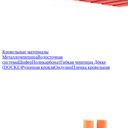
Кровельные материалы
Металлочерепица
Водосточная
система
Шифер
Поликарбонат
Гибкая черепица Дёкке
(DOCKE)
Рулонная кровля
Ондулин
Пленка кровельная