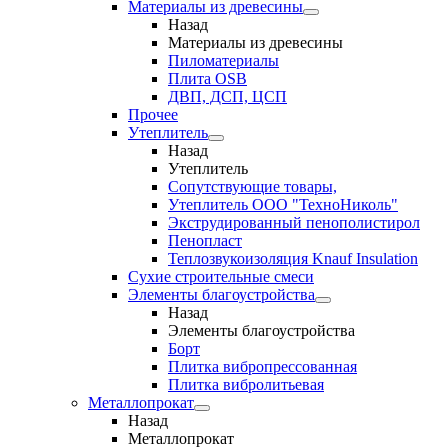
Материалы из древесины
Назад
Материалы из древесины
Пиломатериалы
Плита OSB
ДВП, ДСП, ЦСП
Прочее
Утеплитель
Назад
Утеплитель
Сопутствующие товары,
Утеплитель ООО "ТехноНиколь"
Экструдированный пенополистирол
Пенопласт
Теплозвукоизоляция Knauf Insulation
Сухие строительные смеси
Элементы благоустройства
Назад
Элементы благоустройства
Борт
Плитка вибропрессованная
Плитка вибролитьевая
Металлопрокат
Назад
Металлопрокат