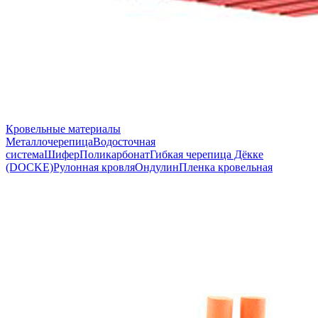
Кровельные материалы
Металлочерепица
Водосточная
система
Шифер
Поликарбонат
Гибкая черепица Дёкке
(DOCKE)
Рулонная кровля
Ондулин
Пленка кровельная