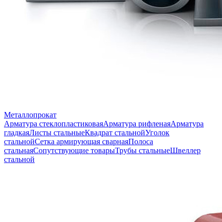
Металлопрокат
Арматура стеклопластиковая
Арматура рифленая
Арматура
гладкая
Листы стальные
Квадрат стальной
Уголок
стальной
Сетка армирующая сварная
Полоса
стальная
Сопутствующие товары
Трубы стальные
Швеллер
стальной