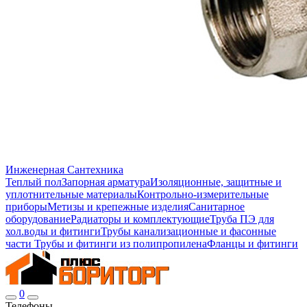
Инженерная Сантехника
Теплый пол
Запорная арматура
Изоляционные, защитные и
уплотнительные материалы
Контрольно-измерительные
приборы
Метизы и крепежные изделия
Санитарное
оборудование
Радиаторы и комплектующие
Труба ПЭ для
хол.воды и фитинги
Трубы канализационные и фасонные
части
Трубы и фитинги из полипропилена
Фланцы и фитинги
0
Телефоны