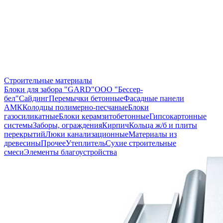
Строительные материалы
Блоки для забора "GARD"
ООО "Бессер-
бел"
Сайдинг
Перемычки бетонные
Фасадные панели
АМК
Колодцы полимерно-песчаные
Блоки
газосиликатные
Блоки керамзитобетонные
Гипсокартонные
системы
Заборы, ограждения
Кирпич
Кольца ж/б и плиты
перекрытий
Люки канализационные
Материалы из
древесины
Прочее
Утеплитель
Сухие строительные
смеси
Элементы благоустройства