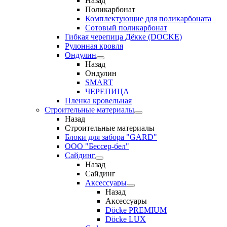
Назад
Поликарбонат
Комплектующие для поликарбоната
Сотовый поликарбонат
Гибкая черепица Дёкке (DOCKE)
Рулонная кровля
Ондулин
Назад
Ондулин
SMART
ЧЕРЕПИЦА
Пленка кровельная
Строительные материалы
Назад
Строительные материалы
Блоки для забора "GARD"
ООО "Бессер-бел"
Сайдинг
Назад
Сайдинг
Аксессуары
Назад
Аксессуары
Döcke PREMIUM
Döcke LUX