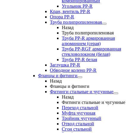
комбинированный
Угольник РР-R
Кран, вентиль PP-R
Опора PP-R
Труба полипропиленовая
Назад
Труба полипропиленовая
Труба PP-R армированная
алюминием (серая)
Труба PP-RGF армированная
стекловолокном (белая)
Труба РР-R белая
Заглушка PP-R
Обводное колено PP-R
Фланцы и фитинги
Назад
Фланцы и фитинги
Фитинги стальные и чугунные
Назад
Фитинги стальные и чугунные
Переход стальной
Муфта чугунная
Тройник чугунный
Отвод стальной
Сгон стальной