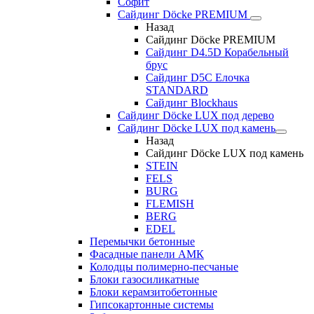
Софит
Сайдинг Döcke PREMIUM
Назад
Сайдинг Döcke PREMIUM
Сайдинг D4.5D Корабельный
брус
Сайдинг D5С Елочка
STANDARD
Сайдинг Blockhaus
Сайдинг Döcke LUX под дерево
Сайдинг Döcke LUX под камень
Назад
Сайдинг Döcke LUX под камень
STEIN
FELS
BURG
FLEMISH
BERG
EDEL
Перемычки бетонные
Фасадные панели АМК
Колодцы полимерно-песчаные
Блоки газосиликатные
Блоки керамзитобетонные
Гипсокартонные системы