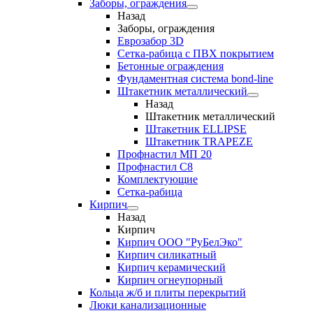
Заборы, ограждения
Назад
Заборы, ограждения
Еврозабор 3D
Сетка-рабица с ПВХ покрытием
Бетонные ограждения
Фундаментная система bond-line
Штакетник металлический
Назад
Штакетник металлический
Штакетник ELLIPSE
Штакетник TRAPEZE
Профнастил МП 20
Профнастил С8
Комплектующие
Сетка-рабица
Кирпич
Назад
Кирпич
Кирпич ООО "РуБелЭко"
Кирпич силикатный
Кирпич керамический
Кирпич огнеупорный
Кольца ж/б и плиты перекрытий
Люки канализационные