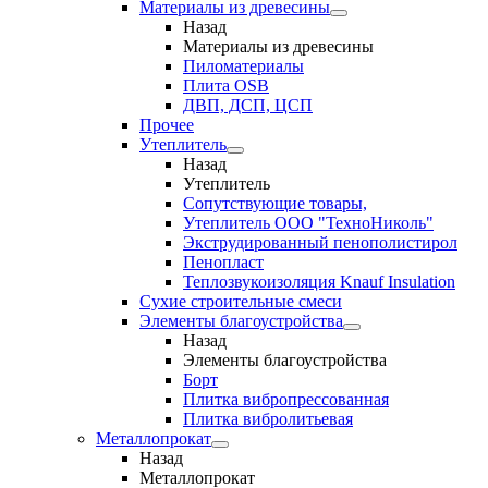
Материалы из древесины
Назад
Материалы из древесины
Пиломатериалы
Плита OSB
ДВП, ДСП, ЦСП
Прочее
Утеплитель
Назад
Утеплитель
Сопутствующие товары,
Утеплитель ООО "ТехноНиколь"
Экструдированный пенополистирол
Пенопласт
Теплозвукоизоляция Knauf Insulation
Сухие строительные смеси
Элементы благоустройства
Назад
Элементы благоустройства
Борт
Плитка вибропрессованная
Плитка вибролитьевая
Металлопрокат
Назад
Металлопрокат