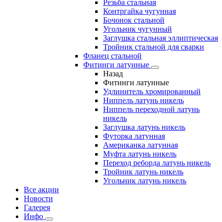
Резьба стальная
Контргайка чугунная
Бочонок стальной
Угольник чугунный
Заглушка стальная эллиптическая
Тройник стальной для сварки
Фланец стальной
Фитинги латунные
Назад
Фитинги латунные
Удлинитель хромированный
Ниппель латунь никель
Ниппель переходной латунь
никель
Заглушка латунь никель
Футорка латунная
Американка латунная
Муфта латунь никель
Переход реборда латунь никель
Тройник латунь никель
Угольник латунь никель
Все акции
Новости
Галерея
Инфо