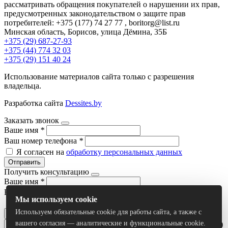
рассматривать обращения покупателей о нарушении их прав,
предусмотренных законодательством о защите прав
потребителей: +375 (177) 74 27 77 , boritorg@list.ru
Минская область, Борисов, улица Дёмина, 35Б
+375 (29) 687-27-93
+375 (44) 774 32 03
+375 (29) 151 40 24
Использование материалов сайта только с разрешения
владельца.
Разработка сайта
Dessites.by
Заказать звонок
Ваше имя
*
Ваш номер телефона
*
Я согласен на
обработку персональных данных
Отправить
Получить консультацию
Ваше имя
*
Ваш номер телефона
*
Мы используем cookie
Я согласен на
обработку персональных данных
Используем обязательные cookie для работы сайта, а также с
Отправить
вашего согласия — аналитические и функциональные cookie.
Умный поиск(тестовый режим)