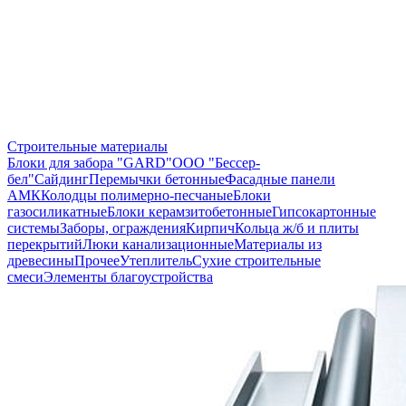
Строительные материалы
Блоки для забора "GARD"
ООО "Бессер-
бел"
Сайдинг
Перемычки бетонные
Фасадные панели
АМК
Колодцы полимерно-песчаные
Блоки
газосиликатные
Блоки керамзитобетонные
Гипсокартонные
системы
Заборы, ограждения
Кирпич
Кольца ж/б и плиты
перекрытий
Люки канализационные
Материалы из
древесины
Прочее
Утеплитель
Сухие строительные
смеси
Элементы благоустройства