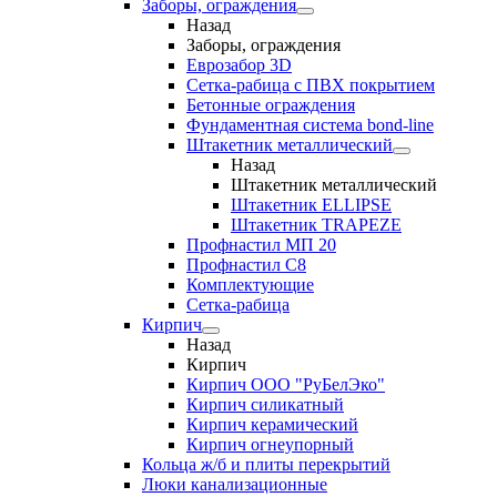
Заборы, ограждения
Назад
Заборы, ограждения
Еврозабор 3D
Сетка-рабица с ПВХ покрытием
Бетонные ограждения
Фундаментная система bond-line
Штакетник металлический
Назад
Штакетник металлический
Штакетник ELLIPSE
Штакетник TRAPEZE
Профнастил МП 20
Профнастил С8
Комплектующие
Сетка-рабица
Кирпич
Назад
Кирпич
Кирпич ООО "РуБелЭко"
Кирпич силикатный
Кирпич керамический
Кирпич огнеупорный
Кольца ж/б и плиты перекрытий
Люки канализационные