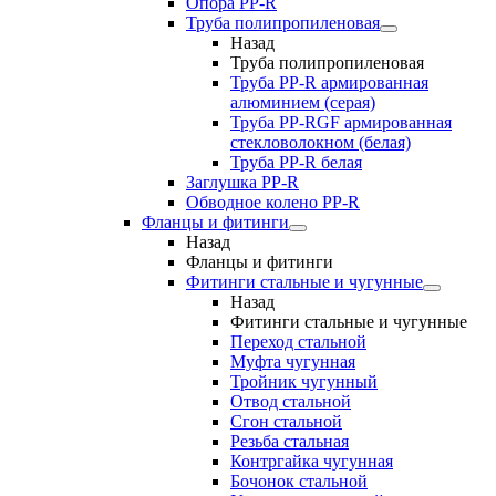
Опора PP-R
Труба полипропиленовая
Назад
Труба полипропиленовая
Труба PP-R армированная
алюминием (серая)
Труба PP-RGF армированная
стекловолокном (белая)
Труба РР-R белая
Заглушка PP-R
Обводное колено PP-R
Фланцы и фитинги
Назад
Фланцы и фитинги
Фитинги стальные и чугунные
Назад
Фитинги стальные и чугунные
Переход стальной
Муфта чугунная
Тройник чугунный
Отвод стальной
Сгон стальной
Резьба стальная
Контргайка чугунная
Бочонок стальной