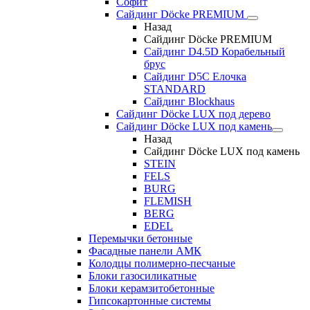
Софит
Сайдинг Döcke PREMIUM
Назад
Сайдинг Döcke PREMIUM
Сайдинг D4.5D Корабельный
брус
Сайдинг D5С Елочка
STANDARD
Сайдинг Blockhaus
Сайдинг Döcke LUX под дерево
Сайдинг Döcke LUX под камень
Назад
Сайдинг Döcke LUX под камень
STEIN
FELS
BURG
FLEMISH
BERG
EDEL
Перемычки бетонные
Фасадные панели АМК
Колодцы полимерно-песчаные
Блоки газосиликатные
Блоки керамзитобетонные
Гипсокартонные системы