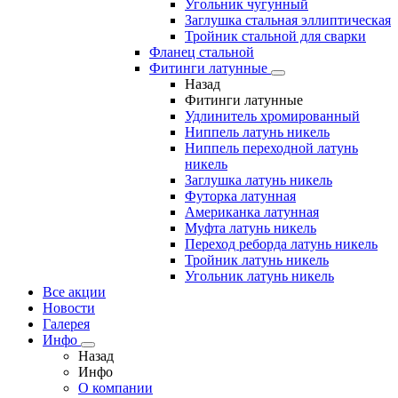
Угольник чугунный
Заглушка стальная эллиптическая
Тройник стальной для сварки
Фланец стальной
Фитинги латунные
Назад
Фитинги латунные
Удлинитель хромированный
Ниппель латунь никель
Ниппель переходной латунь
никель
Заглушка латунь никель
Футорка латунная
Американка латунная
Муфта латунь никель
Переход реборда латунь никель
Тройник латунь никель
Угольник латунь никель
Все акции
Новости
Галерея
Инфо
Назад
Инфо
О компании