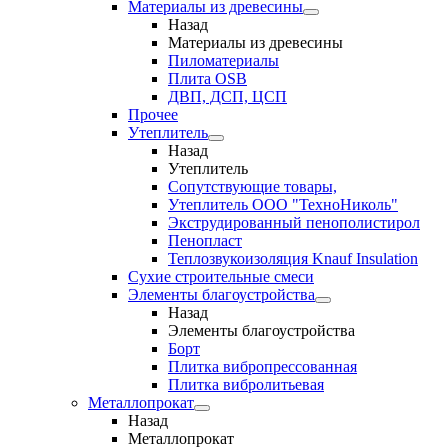
Материалы из древесины
Назад
Материалы из древесины
Пиломатериалы
Плита OSB
ДВП, ДСП, ЦСП
Прочее
Утеплитель
Назад
Утеплитель
Сопутствующие товары,
Утеплитель ООО "ТехноНиколь"
Экструдированный пенополистирол
Пенопласт
Теплозвукоизоляция Knauf Insulation
Сухие строительные смеси
Элементы благоустройства
Назад
Элементы благоустройства
Борт
Плитка вибропрессованная
Плитка вибролитьевая
Металлопрокат
Назад
Металлопрокат