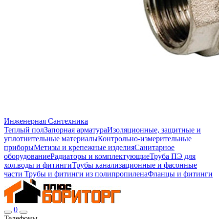
Инженерная Сантехника
Теплый пол
Запорная арматура
Изоляционные, защитные и
уплотнительные материалы
Контрольно-измерительные
приборы
Метизы и крепежные изделия
Санитарное
оборудование
Радиаторы и комплектующие
Труба ПЭ для
хол.воды и фитинги
Трубы канализационные и фасонные
части
Трубы и фитинги из полипропилена
Фланцы и фитинги
0
Телефоны