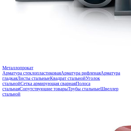
Металлопрокат
Арматура стеклопластиковая
Арматура рифленая
Арматура
гладкая
Листы стальные
Квадрат стальной
Уголок
стальной
Сетка армирующая сварная
Полоса
стальная
Сопутствующие товары
Трубы стальные
Швеллер
стальной