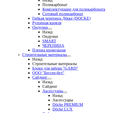
Назад
Поликарбонат
Комплектующие для поликарбоната
Сотовый поликарбонат
Гибкая черепица Дёкке (DOCKE)
Рулонная кровля
Ондулин
Назад
Ондулин
SMART
ЧЕРЕПИЦА
Пленка кровельная
Строительные материалы
Назад
Строительные материалы
Блоки для забора "GARD"
ООО "Бессер-бел"
Сайдинг
Назад
Сайдинг
Аксессуары
Назад
Аксессуары
Döcke PREMIUM
Döcke LUX