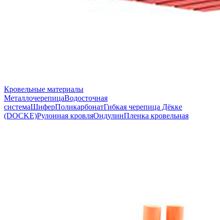
Кровельные материалы
Металлочерепица
Водосточная
система
Шифер
Поликарбонат
Гибкая черепица Дёкке
(DOCKE)
Рулонная кровля
Ондулин
Пленка кровельная