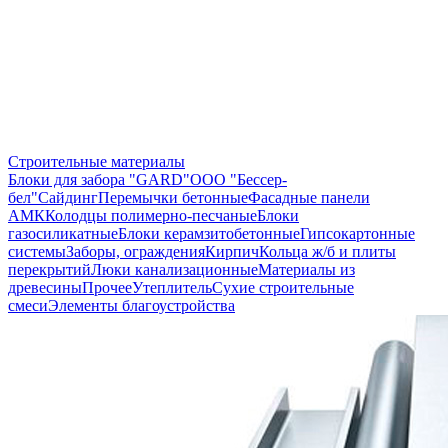
Строительные материалы
Блоки для забора "GARD"
ООО "Бессер-
бел"
Сайдинг
Перемычки бетонные
Фасадные панели
АМК
Колодцы полимерно-песчаные
Блоки
газосиликатные
Блоки керамзитобетонные
Гипсокартонные
системы
Заборы, ограждения
Кирпич
Кольца ж/б и плиты
перекрытий
Люки канализационные
Материалы из
древесины
Прочее
Утеплитель
Сухие строительные
смеси
Элементы благоустройства