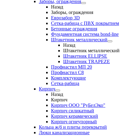
Заборы, ограждения
Назад
Заборы, ограждения
Еврозабор 3D
Сетка-рабица с ПВХ покрытием
Бетонные ограждения
Фундаментная система bond-line
Штакетник металлический
Назад
Штакетник металлический
Штакетник ELLIPSE
Штакетник TRAPEZE
Профнастил МП 20
Профнастил С8
Комплектующие
Сетка-рабица
Кирпич
Назад
Кирпич
Кирпич ООО "РуБелЭко"
Кирпич силикатный
Кирпич керамический
Кирпич огнеупорный
Кольца ж/б и плиты перекрытий
Люки канализационные