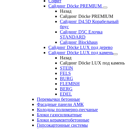
Софит
Сайдинг Döcke PREMIUM
Назад
Сайдинг Döcke PREMIUM
Сайдинг D4.5D Корабельный
брус
Сайдинг D5С Елочка
STANDARD
Сайдинг Blockhaus
Сайдинг Döcke LUX под дерево
Сайдинг Döcke LUX под камень
Назад
Сайдинг Döcke LUX под камень
STEIN
FELS
BURG
FLEMISH
BERG
EDEL
Перемычки бетонные
Фасадные панели АМК
Колодцы полимерно-песчаные
Блоки газосиликатные
Блоки керамзитобетонные
Гипсокартонные системы