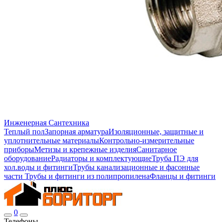
Инженерная Сантехника
Теплый пол
Запорная арматура
Изоляционные, защитные и
уплотнительные материалы
Контрольно-измерительные
приборы
Метизы и крепежные изделия
Санитарное
оборудование
Радиаторы и комплектующие
Труба ПЭ для
хол.воды и фитинги
Трубы канализационные и фасонные
части
Трубы и фитинги из полипропилена
Фланцы и фитинги
0
Телефоны