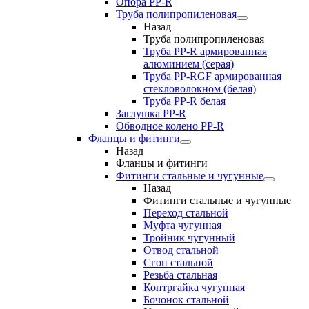
Опора PP-R
Труба полипропиленовая
Назад
Труба полипропиленовая
Труба PP-R армированная
алюминием (серая)
Труба PP-RGF армированная
стекловолокном (белая)
Труба РР-R белая
Заглушка PP-R
Обводное колено PP-R
Фланцы и фитинги
Назад
Фланцы и фитинги
Фитинги стальные и чугунные
Назад
Фитинги стальные и чугунные
Переход стальной
Муфта чугунная
Тройник чугунный
Отвод стальной
Сгон стальной
Резьба стальная
Контргайка чугунная
Бочонок стальной