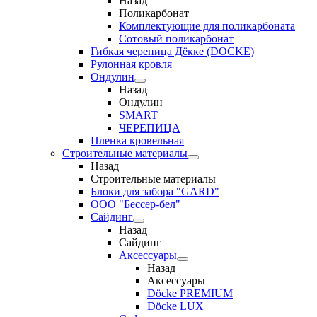
Назад
Поликарбонат
Комплектующие для поликарбоната
Сотовый поликарбонат
Гибкая черепица Дёкке (DOCKE)
Рулонная кровля
Ондулин
Назад
Ондулин
SMART
ЧЕРЕПИЦА
Пленка кровельная
Строительные материалы
Назад
Строительные материалы
Блоки для забора "GARD"
ООО "Бессер-бел"
Сайдинг
Назад
Сайдинг
Аксессуары
Назад
Аксессуары
Döcke PREMIUM
Döcke LUX