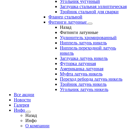
Угольник чугунный
Заглушка стальная эллиптическая
Тройник стальной для сварки
Фланец стальной
Фитинги латунные
Назад
Фитинги латунные
Удлинитель хромированный
Ниппель латунь никель
Ниппель переходной латунь
никель
Заглушка латунь никель
Футорка латунная
Американка латунная
Муфта латунь никель
Переход реборда латунь никель
Тройник латунь никель
Угольник латунь никель
Все акции
Новости
Галерея
Инфо
Назад
Инфо
О компании