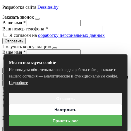
Разработка сайта
Dessites.by
Заказать звонок
Ваше имя
*
Ваш номер телефона
*
Я согласен на
обработку персональных данных
Отправить
Получить консультацию
Ваше имя
*
Ваш номер телефона
*
Мы используем cookie
Я согласен на
обработку персональных данных
Используем обязательные cookie для работы сайта, а также с
Отправить
вашего согласия — аналитические и функциональные cookie.
Умный поиск(тестовый режим)
Подробнее
Все результаты
Задать вопрос
Отказать
Ваше имя
*
Ваш номер телефона
*
Настроить
Ваш вопрос
Принять все
Я согласен на
обработку персональных данных
Отправить