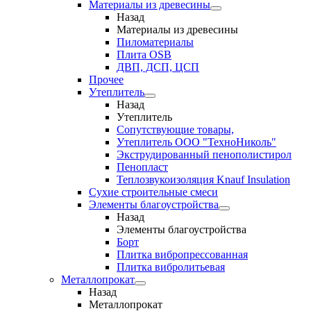
Материалы из древесины
Назад
Материалы из древесины
Пиломатериалы
Плита OSB
ДВП, ДСП, ЦСП
Прочее
Утеплитель
Назад
Утеплитель
Сопутствующие товары,
Утеплитель ООО "ТехноНиколь"
Экструдированный пенополистирол
Пенопласт
Теплозвукоизоляция Knauf Insulation
Сухие строительные смеси
Элементы благоустройства
Назад
Элементы благоустройства
Борт
Плитка вибропрессованная
Плитка вибролитьевая
Металлопрокат
Назад
Металлопрокат