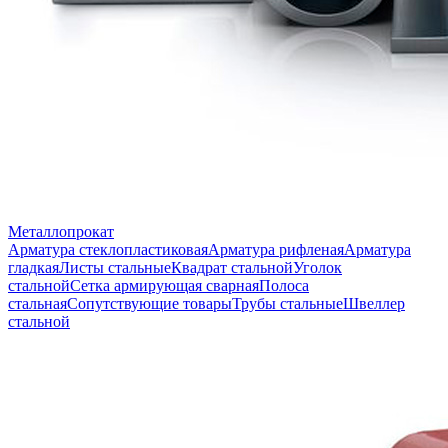
Металлопрокат
Арматура стеклопластиковая
Арматура рифленая
Арматура
гладкая
Листы стальные
Квадрат стальной
Уголок
стальной
Сетка армирующая сварная
Полоса
стальная
Сопутствующие товары
Трубы стальные
Швеллер
стальной