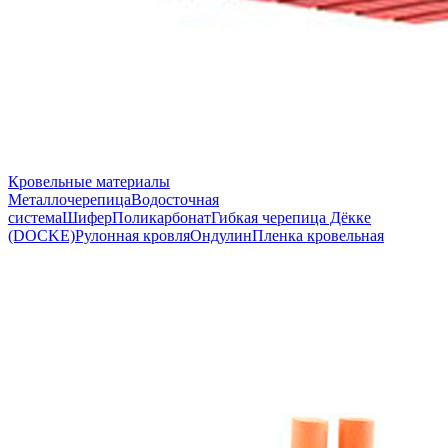
Кровельные материалы
Металлочерепица
Водосточная
система
Шифер
Поликарбонат
Гибкая черепица Дёкке
(DOCKE)
Рулонная кровля
Ондулин
Пленка кровельная