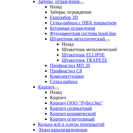
Заборы, ограждения
Назад
Заборы, ограждения
Еврозабор 3D
Сетка-рабица с ПВХ покрытием
Бетонные ограждения
Фундаментная система bond-line
Штакетник металлический
Назад
Штакетник металлический
Штакетник ELLIPSE
Штакетник TRAPEZE
Профнастил МП 20
Профнастил С8
Комплектующие
Сетка-рабица
Кирпич
Назад
Кирпич
Кирпич ООО "РуБелЭко"
Кирпич силикатный
Кирпич керамический
Кирпич огнеупорный
Кольца ж/б и плиты перекрытий
Люки канализационные