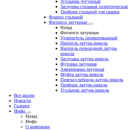
Угольник чугунный
Заглушка стальная эллиптическая
Тройник стальной для сварки
Фланец стальной
Фитинги латунные
Назад
Фитинги латунные
Удлинитель хромированный
Ниппель латунь никель
Ниппель переходной латунь
никель
Заглушка латунь никель
Футорка латунная
Американка латунная
Муфта латунь никель
Переход реборда латунь никель
Тройник латунь никель
Угольник латунь никель
Все акции
Новости
Галерея
Инфо
Назад
Инфо
О компании