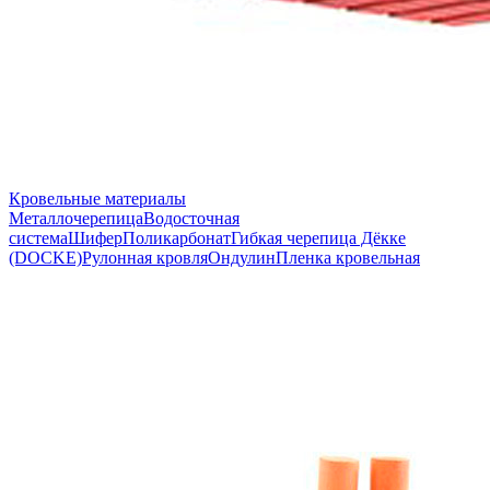
Кровельные материалы
Металлочерепица
Водосточная
система
Шифер
Поликарбонат
Гибкая черепица Дёкке
(DOCKE)
Рулонная кровля
Ондулин
Пленка кровельная