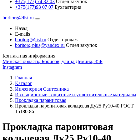
+375(177) 74 32 03
Отдел закупок
+375(177)93 07 07
Бухгалтерия
boritorg@list.ru
Назад
E-mails
boritorg@list.ru
Отдел продаж
boritorg-plus@yandex.ru
Отдел закупок
Контактная информация
Минская область, Борисов, улица Дёмина, 35Б
Instagram
Главная
Каталог
Инженерная Сантехника
Изоляционные, защитные и уплотнительные материалы
Прокладка паранитовая
Прокладка паронитовая кольцевая Ду25 Ру10-40 ГОСТ
15180-86
Прокладка паронитовая
кольцевая Ду25 Ру10-40