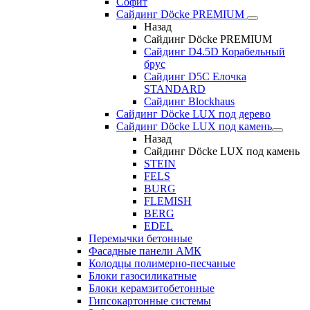
Софит
Сайдинг Döcke PREMIUM
Назад
Сайдинг Döcke PREMIUM
Сайдинг D4.5D Корабельный
брус
Сайдинг D5С Елочка
STANDARD
Сайдинг Blockhaus
Сайдинг Döcke LUX под дерево
Сайдинг Döcke LUX под камень
Назад
Сайдинг Döcke LUX под камень
STEIN
FELS
BURG
FLEMISH
BERG
EDEL
Перемычки бетонные
Фасадные панели АМК
Колодцы полимерно-песчаные
Блоки газосиликатные
Блоки керамзитобетонные
Гипсокартонные системы