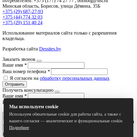
потребителей: +375 (177) 74 27 77 , boritorg@list.ru
Минская область, Борисов, улица Дёмина, 35Б
+375 (29) 687-27-93
+375 (44) 774 32 03
+375 (29) 151 40 24
Использование материалов сайта только с разрешения
владельца.
Разработка сайта
Dessites.by
Заказать звонок
Ваше имя
*
Ваш номер телефона
*
Я согласен на
обработку персональных данных
Отправить
Получить консультацию
Ваше имя
*
Ваш номер телефона
*
Мы используем cookie
Я согласен на
обработку персональных данных
Используем обязательные cookie для работы сайта, а также с
Отправить
вашего согласия — аналитические и функциональные cookie.
Умный поиск(тестовый режим)
Подробнее
Все результаты