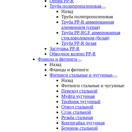
Опора PP-R
Труба полипропиленовая
Назад
Труба полипропиленовая
Труба PP-R армированная
алюминием (серая)
Труба PP-RGF армированная
стекловолокном (белая)
Труба РР-R белая
Заглушка PP-R
Обводное колено PP-R
Фланцы и фитинги
Назад
Фланцы и фитинги
Фитинги стальные и чугунные
Назад
Фитинги стальные и чугунные
Переход стальной
Муфта чугунная
Тройник чугунный
Отвод стальной
Сгон стальной
Резьба стальная
Контргайка чугунная
Бочонок стальной