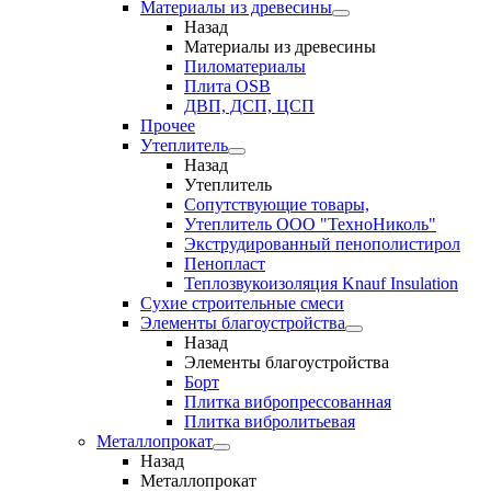
Материалы из древесины
Назад
Материалы из древесины
Пиломатериалы
Плита OSB
ДВП, ДСП, ЦСП
Прочее
Утеплитель
Назад
Утеплитель
Сопутствующие товары,
Утеплитель ООО "ТехноНиколь"
Экструдированный пенополистирол
Пенопласт
Теплозвукоизоляция Knauf Insulation
Сухие строительные смеси
Элементы благоустройства
Назад
Элементы благоустройства
Борт
Плитка вибропрессованная
Плитка вибролитьевая
Металлопрокат
Назад
Металлопрокат