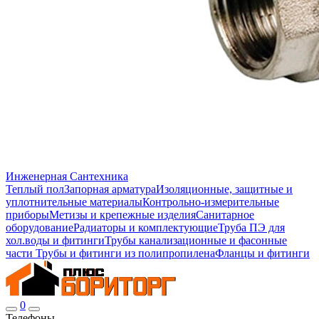
Инженерная Сантехника
Теплый пол
Запорная арматура
Изоляционные, защитные и
уплотнительные материалы
Контрольно-измерительные
приборы
Метизы и крепежные изделия
Санитарное
оборудование
Радиаторы и комплектующие
Труба ПЭ для
хол.воды и фитинги
Трубы канализационные и фасонные
части
Трубы и фитинги из полипропилена
Фланцы и фитинги
0
Телефоны