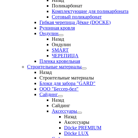
Назад
Поликарбонат
Комплектующие для поликарбоната
Сотовый поликарбонат
Гибкая черепица Дёкке (DOCKE)
Рулонная кровля
Ондулин
Назад
Ондулин
SMART
ЧЕРЕПИЦА
Пленка кровельная
Строительные материалы
Назад
Строительные материалы
Блоки для забора "GARD"
ООО "Бессер-бел"
Сайдинг
Назад
Сайдинг
Аксессуары
Назад
Аксессуары
Döcke PREMIUM
Döcke LUX