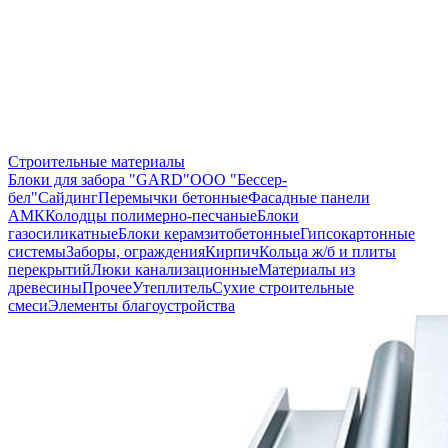
Строительные материалы
Блоки для забора "GARD"
ООО "Бессер-
бел"
Сайдинг
Перемычки бетонные
Фасадные панели
АМК
Колодцы полимерно-песчаные
Блоки
газосиликатные
Блоки керамзитобетонные
Гипсокартонные
системы
Заборы, ограждения
Кирпич
Кольца ж/б и плиты
перекрытий
Люки канализационные
Материалы из
древесины
Прочее
Утеплитель
Сухие строительные
смеси
Элементы благоустройства