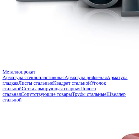
Металлопрокат
Арматура стеклопластиковая
Арматура рифленая
Арматура
гладкая
Листы стальные
Квадрат стальной
Уголок
стальной
Сетка армирующая сварная
Полоса
стальная
Сопутствующие товары
Трубы стальные
Швеллер
стальной