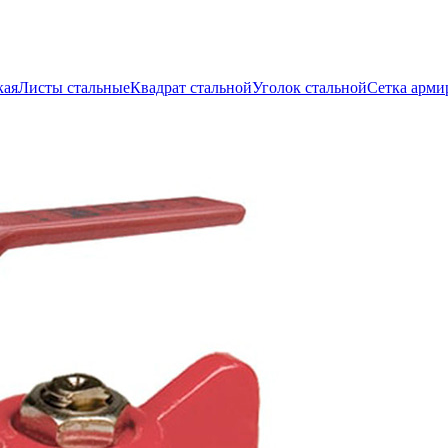
кая
Листы стальные
Квадрат стальной
Уголок стальной
Сетка арми