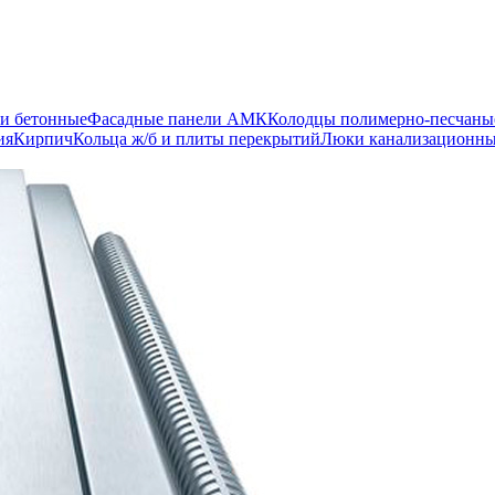
и бетонные
Фасадные панели АМК
Колодцы полимерно-песчаны
ия
Кирпич
Кольца ж/б и плиты перекрытий
Люки канализационн