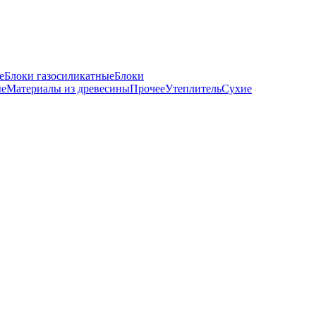
е
Блоки газосиликатные
Блоки
ые
Материалы из древесины
Прочее
Утеплитель
Сухие