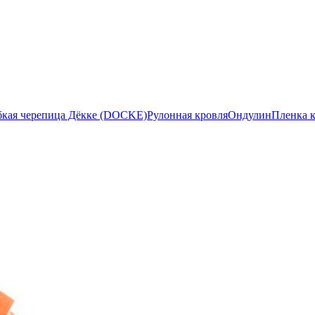
бкая черепица Дёкке (DOCKE)
Рулонная кровля
Ондулин
Пленка 