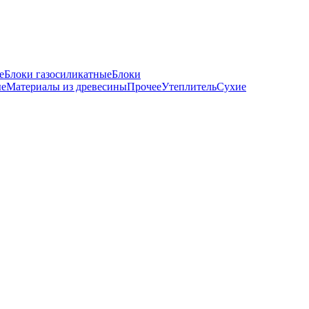
е
Блоки газосиликатные
Блоки
ые
Материалы из древесины
Прочее
Утеплитель
Сухие