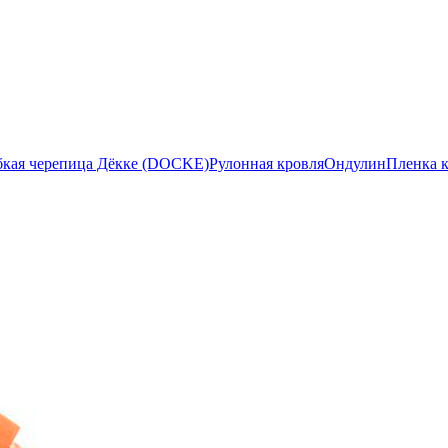
бкая черепица Дёкке (DOCKE)
Рулонная кровля
Ондулин
Пленка 