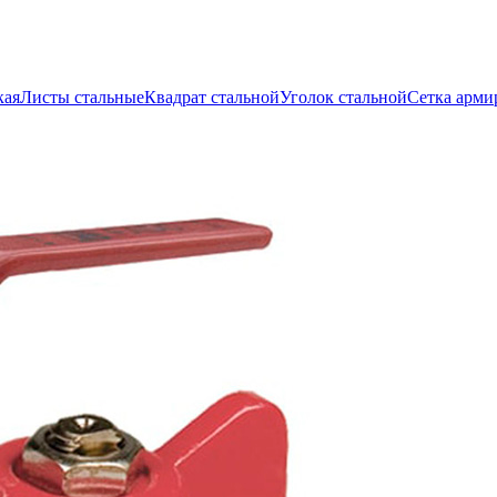
кая
Листы стальные
Квадрат стальной
Уголок стальной
Сетка арми