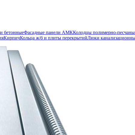
и бетонные
Фасадные панели АМК
Колодцы полимерно-песчаны
ия
Кирпич
Кольца ж/б и плиты перекрытий
Люки канализационн