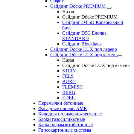
Софит
Сайдинг Döcke PREMIUM
Назад
Сайдинг Döcke PREMIUM
Сайдинг D4.5D Корабельный
брус
Сайдинг D5С Елочка
STANDARD
Сайдинг Blockhaus
Сайдинг Döcke LUX под дерево
Сайдинг Döcke LUX под камень
Назад
Сайдинг Döcke LUX под камень
STEIN
FELS
BURG
FLEMISH
BERG
EDEL
Перемычки бетонные
Фасадные панели АМК
Колодцы полимерно-песчаные
Блоки газосиликатные
Блоки керамзитобетонные
Гипсокартонные системы