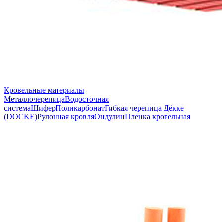
Кровельные материалы
Металлочерепица
Водосточная
система
Шифер
Поликарбонат
Гибкая черепица Дёкке
(DOCKE)
Рулонная кровля
Ондулин
Пленка кровельная