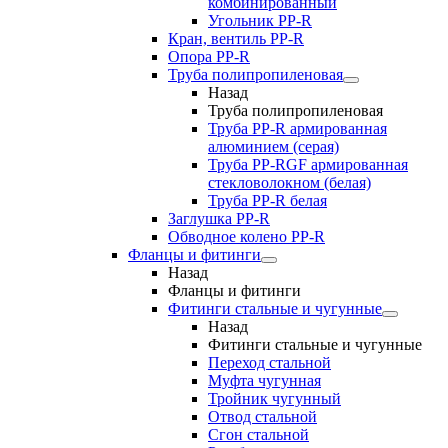
комбинированный
Угольник РР-R
Кран, вентиль PP-R
Опора PP-R
Труба полипропиленовая
Назад
Труба полипропиленовая
Труба PP-R армированная
алюминием (серая)
Труба PP-RGF армированная
стекловолокном (белая)
Труба РР-R белая
Заглушка PP-R
Обводное колено PP-R
Фланцы и фитинги
Назад
Фланцы и фитинги
Фитинги стальные и чугунные
Назад
Фитинги стальные и чугунные
Переход стальной
Муфта чугунная
Тройник чугунный
Отвод стальной
Сгон стальной