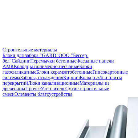
Строительные материалы
Блоки для забора "GARD"
ООО "Бессер-
бел"
Сайдинг
Перемычки бетонные
Фасадные панели
АМК
Колодцы полимерно-песчаные
Блоки
газосиликатные
Блоки керамзитобетонные
Гипсокартонные
системы
Заборы, ограждения
Кирпич
Кольца ж/б и плиты
перекрытий
Люки канализационные
Материалы из
древесины
Прочее
Утеплитель
Сухие строительные
смеси
Элементы благоустройства