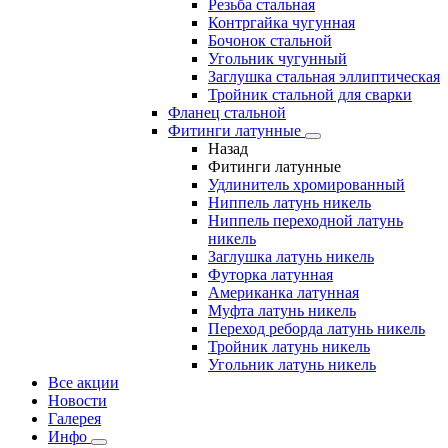
Резьба стальная
Контргайка чугунная
Бочонок стальной
Угольник чугунный
Заглушка стальная эллиптическая
Тройник стальной для сварки
Фланец стальной
Фитинги латунные
Назад
Фитинги латунные
Удлинитель хромированный
Ниппель латунь никель
Ниппель переходной латунь
никель
Заглушка латунь никель
Футорка латунная
Американка латунная
Муфта латунь никель
Переход реборда латунь никель
Тройник латунь никель
Угольник латунь никель
Все акции
Новости
Галерея
Инфо