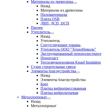
Материалы из древесины
Назад
Материалы из древесины
Пиломатериалы
Плита OSB
ДВП, ДСП, ЦСП
Прочее
Утеплитель
Назад
Утеплитель
Сопутствующие товары,
Утеплитель ООО "ТехноНиколь"
Экструдированный пенополистирол
Пенопласт
Теплозвукоизоляция Knauf Insulation
Сухие строительные смеси
Элементы благоустройства
Назад
Элементы благоустройства
Борт
Плитка вибропрессованная
Плитка вибролитьевая
Металлопрокат
Назад
Металлопрокат