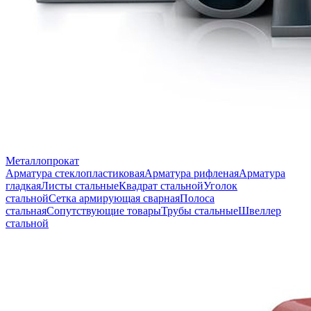
Металлопрокат
Арматура стеклопластиковая
Арматура рифленая
Арматура
гладкая
Листы стальные
Квадрат стальной
Уголок
стальной
Сетка армирующая сварная
Полоса
стальная
Сопутствующие товары
Трубы стальные
Швеллер
стальной