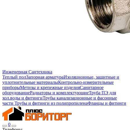
Инженерная Сантехника
Теплый пол
Запорная арматура
Изоляционные, защитные и
уплотнительные материалы
Контрольно-измерительные
приборы
Метизы и крепежные изделия
Санитарное
оборудование
Радиаторы и комплектующие
Труба ПЭ для
хол.воды и фитинги
Трубы канализационные и фасонные
части
Трубы и фитинги из полипропилена
Фланцы и фитинги
0
Телефоны