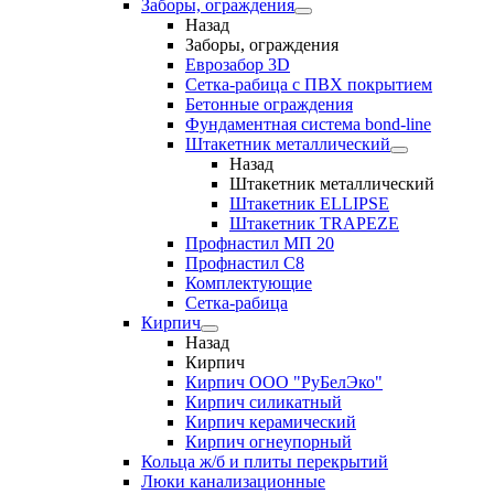
Заборы, ограждения
Назад
Заборы, ограждения
Еврозабор 3D
Сетка-рабица с ПВХ покрытием
Бетонные ограждения
Фундаментная система bond-line
Штакетник металлический
Назад
Штакетник металлический
Штакетник ELLIPSE
Штакетник TRAPEZE
Профнастил МП 20
Профнастил С8
Комплектующие
Сетка-рабица
Кирпич
Назад
Кирпич
Кирпич ООО "РуБелЭко"
Кирпич силикатный
Кирпич керамический
Кирпич огнеупорный
Кольца ж/б и плиты перекрытий
Люки канализационные