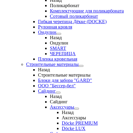
Назад
Поликарбонат
Комплектующие для поликарбоната
Сотовый поликарбонат
Гибкая черепица Дёкке (DOCKE)
Рулонная кровля
Ондулин
Назад
Ондулин
SMART
ЧЕРЕПИЦА
Пленка кровельная
Строительные материалы
Назад
Строительные материалы
Блоки для забора "GARD"
ООО "Бессер-бел"
Сайдинг
Назад
Сайдинг
Аксессуары
Назад
Аксессуары
Döcke PREMIUM
Döcke LUX