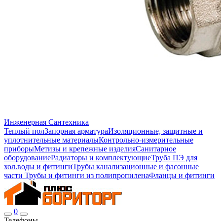
Инженерная Сантехника
Теплый пол
Запорная арматура
Изоляционные, защитные и
уплотнительные материалы
Контрольно-измерительные
приборы
Метизы и крепежные изделия
Санитарное
оборудование
Радиаторы и комплектующие
Труба ПЭ для
хол.воды и фитинги
Трубы канализационные и фасонные
части
Трубы и фитинги из полипропилена
Фланцы и фитинги
0
Телефоны