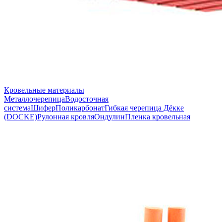
Кровельные материалы
Металлочерепица
Водосточная
система
Шифер
Поликарбонат
Гибкая черепица Дёкке
(DOCKE)
Рулонная кровля
Ондулин
Пленка кровельная