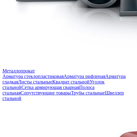
Металлопрокат
Арматура стеклопластиковая
Арматура рифленая
Арматура
гладкая
Листы стальные
Квадрат стальной
Уголок
стальной
Сетка армирующая сварная
Полоса
стальная
Сопутствующие товары
Трубы стальные
Швеллер
стальной