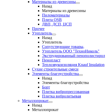
Материалы из древесины
Назад
Материалы из древесины
Пиломатериалы
Плита OSB
ДВП, ДСП, ЦСП
Прочее
Утеплитель
Назад
Утеплитель
Сопутствующие товары,
Утеплитель ООО "ТехноНиколь"
Экструдированный пенополистирол
Пенопласт
Теплозвукоизоляция Knauf Insulation
Сухие строительные смеси
Элементы благоустройства
Назад
Элементы благоустройства
Борт
Плитка вибропрессованная
Плитка вибролитьевая
Металлопрокат
Назад
Металлопрокат