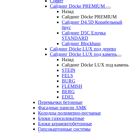
Софит
Сайдинг Döcke PREMIUM
Назад
Сайдинг Döcke PREMIUM
Сайдинг D4.5D Корабельный
брус
Сайдинг D5С Елочка
STANDARD
Сайдинг Blockhaus
Сайдинг Döcke LUX под дерево
Сайдинг Döcke LUX под камень
Назад
Сайдинг Döcke LUX под камень
STEIN
FELS
BURG
FLEMISH
BERG
EDEL
Перемычки бетонные
Фасадные панели АМК
Колодцы полимерно-песчаные
Блоки газосиликатные
Блоки керамзитобетонные
Гипсокартонные системы