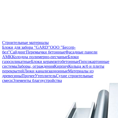
Строительные материалы
Блоки для забора "GARD"
ООО "Бессер-
бел"
Сайдинг
Перемычки бетонные
Фасадные панели
АМК
Колодцы полимерно-песчаные
Блоки
газосиликатные
Блоки керамзитобетонные
Гипсокартонные
системы
Заборы, ограждения
Кирпич
Кольца ж/б и плиты
перекрытий
Люки канализационные
Материалы из
древесины
Прочее
Утеплитель
Сухие строительные
смеси
Элементы благоустройства