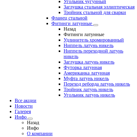
Угольник чугунный
Заглушка стальная эллиптическая
Тройник стальной для сварки
Фланец стальной
Фитинги латунные
Назад
Фитинги латунные
Удлинитель хромированный
Ниппель латунь никель
Ниппель переходной латунь
никель
Заглушка латунь никель
Футорка латунная
Американка латунная
Муфта латунь никель
Переход реборда латунь никель
Тройник латунь никель
Угольник латунь никель
Все акции
Новости
Галерея
Инфо
Назад
Инфо
О компании