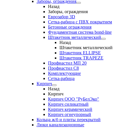
Заборы, ограждения
Назад
Заборы, ограждения
Еврозабор 3D
Сетка-рабица с ПВХ покрытием
Бетонные ограждения
Фундаментная система bond-line
Штакетник металлический
Назад
Штакетник металлический
Штакетник ELLIPSE
Штакетник TRAPEZE
Профнастил МП 20
Профнастил С8
Комплектующие
Сетка-рабица
Кирпич
Назад
Кирпич
Кирпич ООО "РуБелЭко"
Кирпич силикатный
Кирпич керамический
Кирпич огнеупорный
Кольца ж/б и плиты перекрытий
Люки канализационные