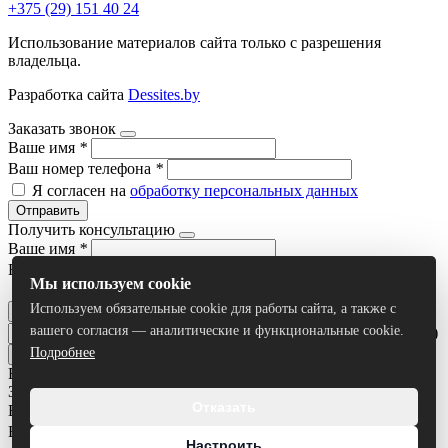
+375 (29) 151 40 24
Использование материалов сайта только с разрешения
владельца.
Разработка сайта
Dessites.by
Заказать звонок
Ваше имя
*
Ваш номер телефона
*
Я согласен на
обработку персональных данных
Отправить
Получить консультацию
Ваше имя
*
Ваш номер телефона
*
Мы используем cookie
Я согласен на
обработку персональных данных
Используем обязательные cookie для работы сайта, а также с
Отправить
вашего согласия — аналитические и функциональные cookie.
Умный поиск(тестовый режим)
Подробнее
Все результаты
Задать вопрос
Отказать
Ваше имя
*
Ваш номер телефона
*
Настроить