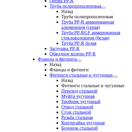
Опора PP-R
Труба полипропиленовая
Назад
Труба полипропиленовая
Труба PP-R армированная
алюминием (серая)
Труба PP-RGF армированная
стекловолокном (белая)
Труба РР-R белая
Заглушка PP-R
Обводное колено PP-R
Фланцы и фитинги
Назад
Фланцы и фитинги
Фитинги стальные и чугунные
Назад
Фитинги стальные и чугунные
Переход стальной
Муфта чугунная
Тройник чугунный
Отвод стальной
Сгон стальной
Резьба стальная
Контргайка чугунная
Бочонок стальной