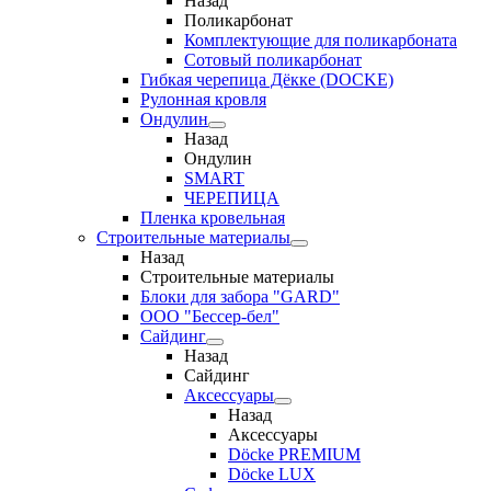
Назад
Поликарбонат
Комплектующие для поликарбоната
Сотовый поликарбонат
Гибкая черепица Дёкке (DOCKE)
Рулонная кровля
Ондулин
Назад
Ондулин
SMART
ЧЕРЕПИЦА
Пленка кровельная
Строительные материалы
Назад
Строительные материалы
Блоки для забора "GARD"
ООО "Бессер-бел"
Сайдинг
Назад
Сайдинг
Аксессуары
Назад
Аксессуары
Döcke PREMIUM
Döcke LUX