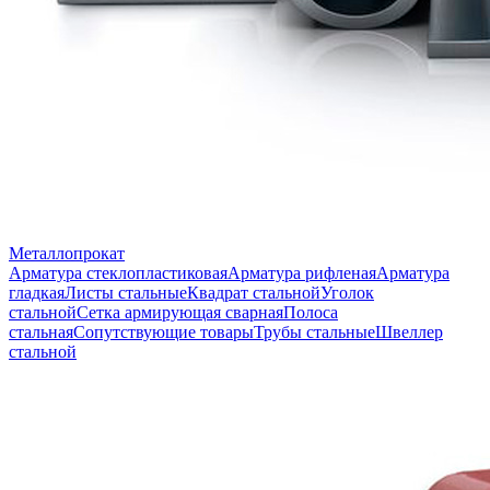
Металлопрокат
Арматура стеклопластиковая
Арматура рифленая
Арматура
гладкая
Листы стальные
Квадрат стальной
Уголок
стальной
Сетка армирующая сварная
Полоса
стальная
Сопутствующие товары
Трубы стальные
Швеллер
стальной