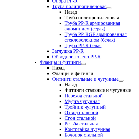
Опора PP-R
Труба полипропиленовая
Назад
Труба полипропиленовая
Труба PP-R армированная
алюминием (серая)
Труба PP-RGF армированная
стекловолокном (белая)
Труба РР-R белая
Заглушка PP-R
Обводное колено PP-R
Фланцы и фитинги
Назад
Фланцы и фитинги
Фитинги стальные и чугунные
Назад
Фитинги стальные и чугунные
Переход стальной
Муфта чугунная
Тройник чугунный
Отвод стальной
Сгон стальной
Резьба стальная
Контргайка чугунная
Бочонок стальной