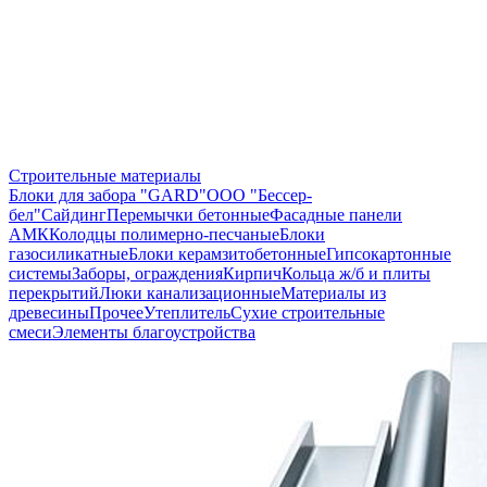
Строительные материалы
Блоки для забора "GARD"
ООО "Бессер-
бел"
Сайдинг
Перемычки бетонные
Фасадные панели
АМК
Колодцы полимерно-песчаные
Блоки
газосиликатные
Блоки керамзитобетонные
Гипсокартонные
системы
Заборы, ограждения
Кирпич
Кольца ж/б и плиты
перекрытий
Люки канализационные
Материалы из
древесины
Прочее
Утеплитель
Сухие строительные
смеси
Элементы благоустройства