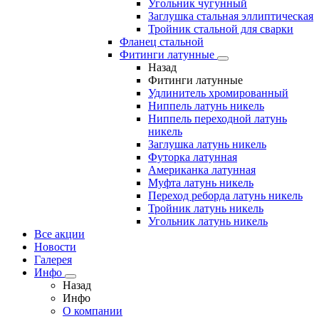
Угольник чугунный
Заглушка стальная эллиптическая
Тройник стальной для сварки
Фланец стальной
Фитинги латунные
Назад
Фитинги латунные
Удлинитель хромированный
Ниппель латунь никель
Ниппель переходной латунь
никель
Заглушка латунь никель
Футорка латунная
Американка латунная
Муфта латунь никель
Переход реборда латунь никель
Тройник латунь никель
Угольник латунь никель
Все акции
Новости
Галерея
Инфо
Назад
Инфо
О компании