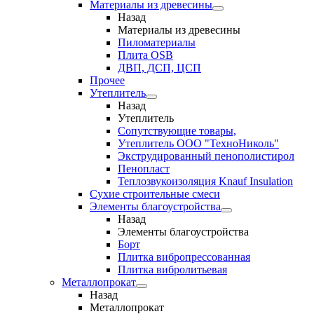
Материалы из древесины
Назад
Материалы из древесины
Пиломатериалы
Плита OSB
ДВП, ДСП, ЦСП
Прочее
Утеплитель
Назад
Утеплитель
Сопутствующие товары,
Утеплитель ООО "ТехноНиколь"
Экструдированный пенополистирол
Пенопласт
Теплозвукоизоляция Knauf Insulation
Сухие строительные смеси
Элементы благоустройства
Назад
Элементы благоустройства
Борт
Плитка вибропрессованная
Плитка вибролитьевая
Металлопрокат
Назад
Металлопрокат