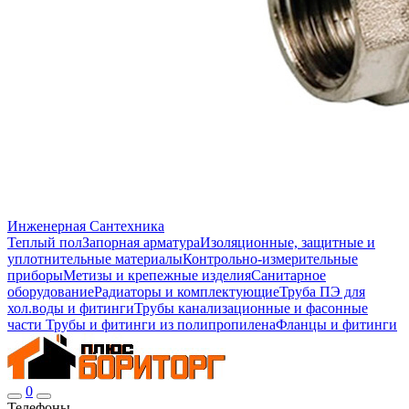
Инженерная Сантехника
Теплый пол
Запорная арматура
Изоляционные, защитные и
уплотнительные материалы
Контрольно-измерительные
приборы
Метизы и крепежные изделия
Санитарное
оборудование
Радиаторы и комплектующие
Труба ПЭ для
хол.воды и фитинги
Трубы канализационные и фасонные
части
Трубы и фитинги из полипропилена
Фланцы и фитинги
0
Телефоны