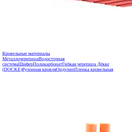
Кровельные материалы
Металлочерепица
Водосточная
система
Шифер
Поликарбонат
Гибкая черепица Дёкке
(DOCKE)
Рулонная кровля
Ондулин
Пленка кровельная