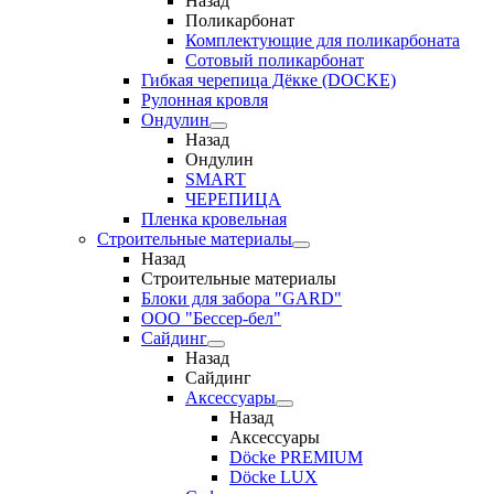
Назад
Поликарбонат
Комплектующие для поликарбоната
Сотовый поликарбонат
Гибкая черепица Дёкке (DOCKE)
Рулонная кровля
Ондулин
Назад
Ондулин
SMART
ЧЕРЕПИЦА
Пленка кровельная
Строительные материалы
Назад
Строительные материалы
Блоки для забора "GARD"
ООО "Бессер-бел"
Сайдинг
Назад
Сайдинг
Аксессуары
Назад
Аксессуары
Döcke PREMIUM
Döcke LUX