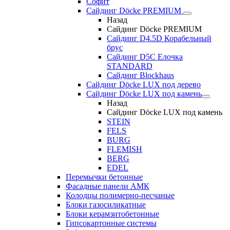
Софит
Сайдинг Döcke PREMIUM
Назад
Сайдинг Döcke PREMIUM
Сайдинг D4.5D Корабельный
брус
Сайдинг D5С Елочка
STANDARD
Сайдинг Blockhaus
Сайдинг Döcke LUX под дерево
Сайдинг Döcke LUX под камень
Назад
Сайдинг Döcke LUX под камень
STEIN
FELS
BURG
FLEMISH
BERG
EDEL
Перемычки бетонные
Фасадные панели АМК
Колодцы полимерно-песчаные
Блоки газосиликатные
Блоки керамзитобетонные
Гипсокартонные системы