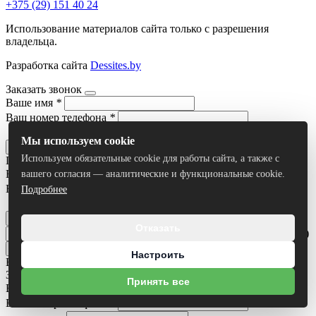
+375 (29) 151 40 24
Использование материалов сайта только с разрешения
владельца.
Разработка сайта
Dessites.by
Заказать звонок
Ваше имя
*
Ваш номер телефона
*
Я согласен на
обработку персональных данных
Мы используем cookie
Отправить
Используем обязательные cookie для работы сайта, а также с
Получить консультацию
Ваше имя
*
вашего согласия — аналитические и функциональные cookie.
Ваш номер телефона
*
Подробнее
Я согласен на
обработку персональных данных
Отправить
Отказать
Умный поиск(тестовый режим)
Настроить
Все результаты
Задать вопрос
Принять все
Ваше имя
*
Ваш номер телефона
*