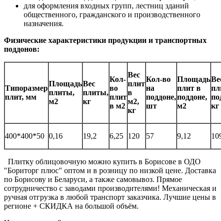
для оформления входных групп, лестниц зданий
общественного, гражданского и производственного
назначения.
Физические характеристики продукции и транспортных
поддонов:
Вес
Кол-
Кол-во
Площадь
Ве
Площадь
Вес
плит
Типоразмер
во
на
плит в
пл
плиты,
плиты,
в
плит, мм
плит
поддоне,
поддоне,
по
м2
кг
м2,
в м2
шт
м2
кг
кг
400*400*50
0,16
19,2
6,25
120
57
9,12
10
Плитку облицовочную можно купить в Борисове в ОДО
"Бориторг плюс" оптом и в розницу по низкой цене. Доставка
по Борисову и Беларуси, а также самовывоз. Прямое
сотрудничество с заводами производителями! Механическая и
ручная отгрузка в любой транспорт заказчика. Лучшие цены в
регионе + СКИДКА на большой объём.