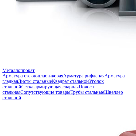
Металлопрокат
Арматура стеклопластиковая
Арматура рифленая
Арматура
гладкая
Листы стальные
Квадрат стальной
Уголок
стальной
Сетка армирующая сварная
Полоса
стальная
Сопутствующие товары
Трубы стальные
Швеллер
стальной