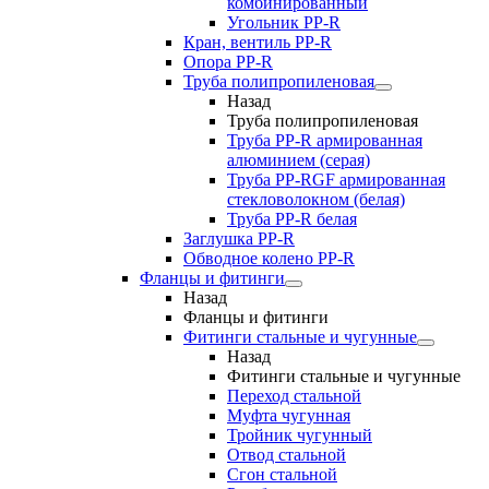
комбинированный
Угольник РР-R
Кран, вентиль PP-R
Опора PP-R
Труба полипропиленовая
Назад
Труба полипропиленовая
Труба PP-R армированная
алюминием (серая)
Труба PP-RGF армированная
стекловолокном (белая)
Труба РР-R белая
Заглушка PP-R
Обводное колено PP-R
Фланцы и фитинги
Назад
Фланцы и фитинги
Фитинги стальные и чугунные
Назад
Фитинги стальные и чугунные
Переход стальной
Муфта чугунная
Тройник чугунный
Отвод стальной
Сгон стальной