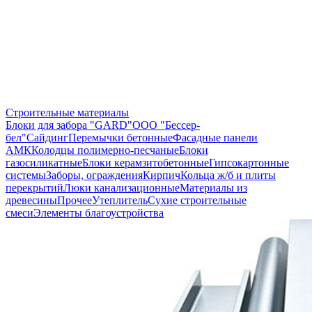
Строительные материалы
Блоки для забора "GARD"
ООО "Бессер-
бел"
Сайдинг
Перемычки бетонные
Фасадные панели
АМК
Колодцы полимерно-песчаные
Блоки
газосиликатные
Блоки керамзитобетонные
Гипсокартонные
системы
Заборы, ограждения
Кирпич
Кольца ж/б и плиты
перекрытий
Люки канализационные
Материалы из
древесины
Прочее
Утеплитель
Сухие строительные
смеси
Элементы благоустройства