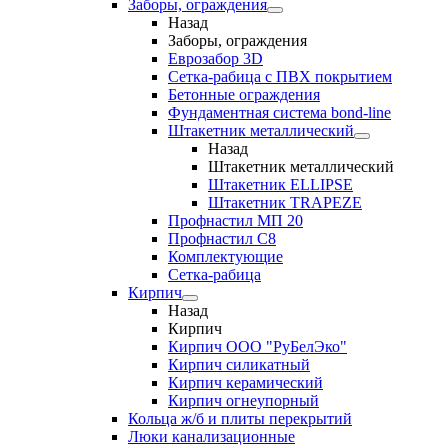
Заборы, ограждения
Назад
Заборы, ограждения
Еврозабор 3D
Сетка-рабица с ПВХ покрытием
Бетонные ограждения
Фундаментная система bond-line
Штакетник металлический
Назад
Штакетник металлический
Штакетник ELLIPSE
Штакетник TRAPEZE
Профнастил МП 20
Профнастил С8
Комплектующие
Сетка-рабица
Кирпич
Назад
Кирпич
Кирпич ООО "РуБелЭко"
Кирпич силикатный
Кирпич керамический
Кирпич огнеупорный
Кольца ж/б и плиты перекрытий
Люки канализационные