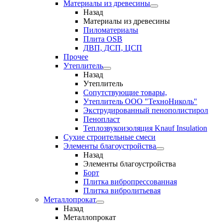
Материалы из древесины
Назад
Материалы из древесины
Пиломатериалы
Плита OSB
ДВП, ДСП, ЦСП
Прочее
Утеплитель
Назад
Утеплитель
Сопутствующие товары,
Утеплитель ООО "ТехноНиколь"
Экструдированный пенополистирол
Пенопласт
Теплозвукоизоляция Knauf Insulation
Сухие строительные смеси
Элементы благоустройства
Назад
Элементы благоустройства
Борт
Плитка вибропрессованная
Плитка вибролитьевая
Металлопрокат
Назад
Металлопрокат