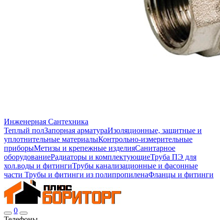
Инженерная Сантехника
Теплый пол
Запорная арматура
Изоляционные, защитные и
уплотнительные материалы
Контрольно-измерительные
приборы
Метизы и крепежные изделия
Санитарное
оборудование
Радиаторы и комплектующие
Труба ПЭ для
хол.воды и фитинги
Трубы канализационные и фасонные
части
Трубы и фитинги из полипропилена
Фланцы и фитинги
0
Телефоны