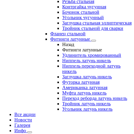
Резьба стальная
Контргайка чугунная
Бочонок стальной
Угольник чугунный
Заглушка стальная эллиптическая
Тройник стальной для сварки
Фланец стальной
Фитинги латунные
Назад
Фитинги латунные
Удлинитель хромированный
Ниппель латунь никель
Ниппель переходной латунь
никель
Заглушка латунь никель
Футорка латунная
Американка латунная
Муфта латунь никель
Переход реборда латунь никель
Тройник латунь никель
Угольник латунь никель
Все акции
Новости
Галерея
Инфо