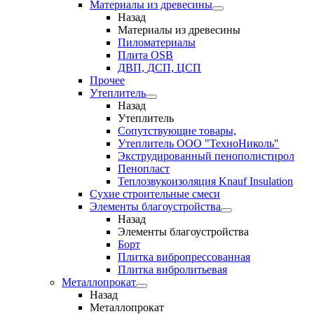
Материалы из древесины
Назад
Материалы из древесины
Пиломатериалы
Плита OSB
ДВП, ДСП, ЦСП
Прочее
Утеплитель
Назад
Утеплитель
Сопутствующие товары,
Утеплитель ООО "ТехноНиколь"
Экструдированный пенополистирол
Пенопласт
Теплозвукоизоляция Knauf Insulation
Сухие строительные смеси
Элементы благоустройства
Назад
Элементы благоустройства
Борт
Плитка вибропрессованная
Плитка вибролитьевая
Металлопрокат
Назад
Металлопрокат