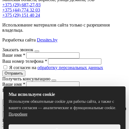
+375 (29) 687-27-93
+375 (44) 774 32 03
+375 (29) 151 40 24
Использование материалов сайта только с разрешения
владельца.
Разработка сайта
Dessites.by
Заказать звонок
Ваше имя
*
Ваш номер телефона
*
Я согласен на
обработку персональных данных
Отправить
Получить консультацию
Ваше имя
*
Ваш номер телефона
*
Мы используем cookie
Я согласен на
обработку персональных данных
Используем обязательные cookie для работы сайта, а также с
Отправить
вашего согласия — аналитические и функциональные cookie.
Умный поиск(тестовый режим)
Подробнее
Все результаты
Задать вопрос