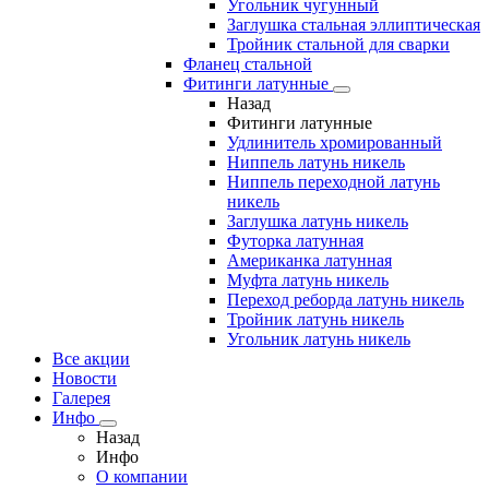
Угольник чугунный
Заглушка стальная эллиптическая
Тройник стальной для сварки
Фланец стальной
Фитинги латунные
Назад
Фитинги латунные
Удлинитель хромированный
Ниппель латунь никель
Ниппель переходной латунь
никель
Заглушка латунь никель
Футорка латунная
Американка латунная
Муфта латунь никель
Переход реборда латунь никель
Тройник латунь никель
Угольник латунь никель
Все акции
Новости
Галерея
Инфо
Назад
Инфо
О компании