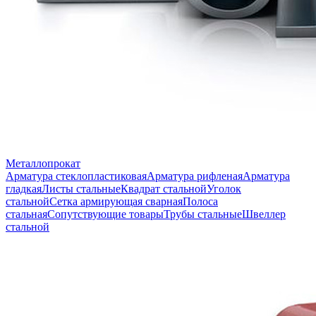
Металлопрокат
Арматура стеклопластиковая
Арматура рифленая
Арматура
гладкая
Листы стальные
Квадрат стальной
Уголок
стальной
Сетка армирующая сварная
Полоса
стальная
Сопутствующие товары
Трубы стальные
Швеллер
стальной