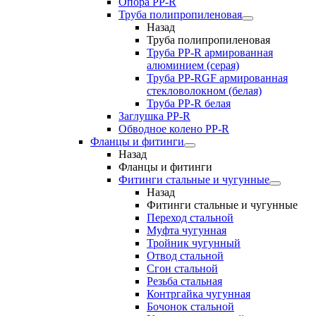
Опора PP-R
Труба полипропиленовая
Назад
Труба полипропиленовая
Труба PP-R армированная
алюминием (серая)
Труба PP-RGF армированная
стекловолокном (белая)
Труба РР-R белая
Заглушка PP-R
Обводное колено PP-R
Фланцы и фитинги
Назад
Фланцы и фитинги
Фитинги стальные и чугунные
Назад
Фитинги стальные и чугунные
Переход стальной
Муфта чугунная
Тройник чугунный
Отвод стальной
Сгон стальной
Резьба стальная
Контргайка чугунная
Бочонок стальной