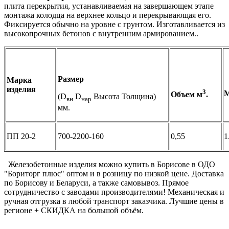
плита перекрытия, устанавливаемая на завершающем этапе
монтажа колодца на верхнее кольцо и перекрывающая его.
Фиксируется обычно на уровне с грунтом. Изготавливается из
высокопрочных бетонов с внутренним армированием..
Размер
Марка
изделия
3
М
Объем м
.
(D
D
Высота Толщина)
вн
нар
мм.
ПП 20-2
700-2200-160
0,55
1
Железобетонные изделия можно купить в Борисове в ОДО
"Бориторг плюс" оптом и в розницу по низкой цене. Доставка
по Борисову и Беларуси, а также самовывоз. Прямое
сотрудничество с заводами производителями! Механическая и
ручная отгрузка в любой транспорт заказчика. Лучшие цены в
регионе + СКИДКА на большой объём.