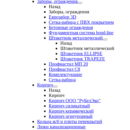
Заборы, ограждения
Назад
Заборы, ограждения
Еврозабор 3D
Сетка-рабица с ПВХ покрытием
Бетонные ограждения
Фундаментная система bond-line
Штакетник металлический
Назад
Штакетник металлический
Штакетник ELLIPSE
Штакетник TRAPEZE
Профнастил МП 20
Профнастил С8
Комплектующие
Сетка-рабица
Кирпич
Назад
Кирпич
Кирпич ООО "РуБелЭко"
Кирпич силикатный
Кирпич керамический
Кирпич огнеупорный
Кольца ж/б и плиты перекрытий
Люки канализационные