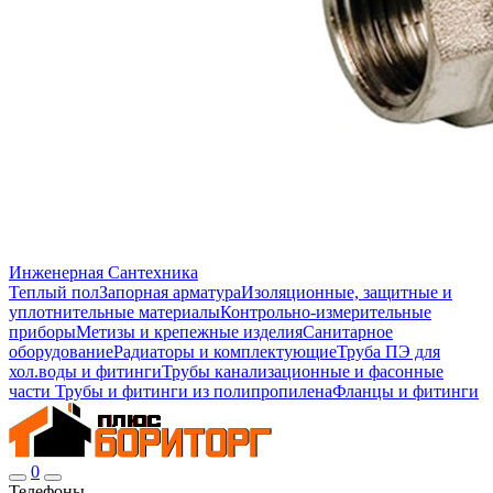
Инженерная Сантехника
Теплый пол
Запорная арматура
Изоляционные, защитные и
уплотнительные материалы
Контрольно-измерительные
приборы
Метизы и крепежные изделия
Санитарное
оборудование
Радиаторы и комплектующие
Труба ПЭ для
хол.воды и фитинги
Трубы канализационные и фасонные
части
Трубы и фитинги из полипропилена
Фланцы и фитинги
0
Телефоны