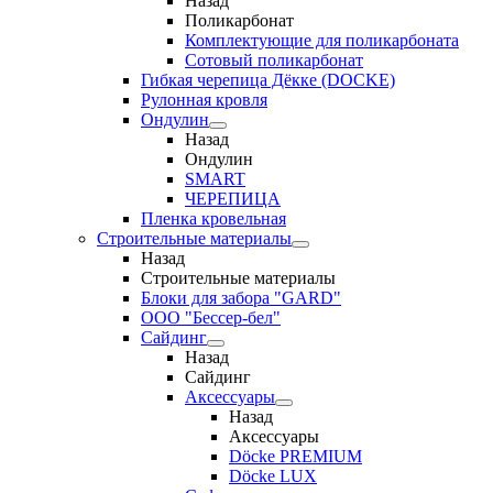
Назад
Поликарбонат
Комплектующие для поликарбоната
Сотовый поликарбонат
Гибкая черепица Дёкке (DOCKE)
Рулонная кровля
Ондулин
Назад
Ондулин
SMART
ЧЕРЕПИЦА
Пленка кровельная
Строительные материалы
Назад
Строительные материалы
Блоки для забора "GARD"
ООО "Бессер-бел"
Сайдинг
Назад
Сайдинг
Аксессуары
Назад
Аксессуары
Döcke PREMIUM
Döcke LUX