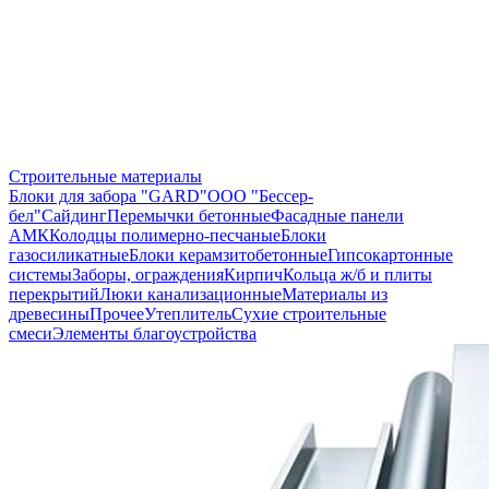
Строительные материалы
Блоки для забора "GARD"
ООО "Бессер-
бел"
Сайдинг
Перемычки бетонные
Фасадные панели
АМК
Колодцы полимерно-песчаные
Блоки
газосиликатные
Блоки керамзитобетонные
Гипсокартонные
системы
Заборы, ограждения
Кирпич
Кольца ж/б и плиты
перекрытий
Люки канализационные
Материалы из
древесины
Прочее
Утеплитель
Сухие строительные
смеси
Элементы благоустройства