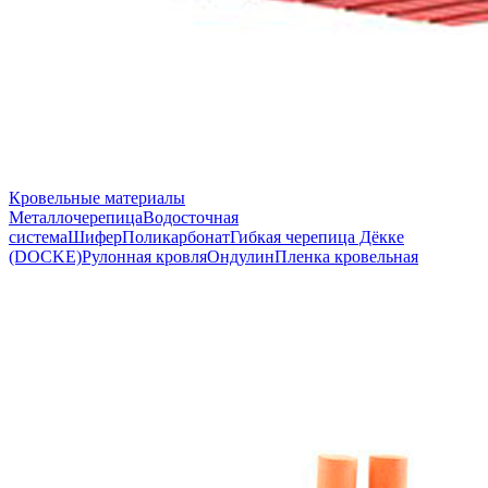
Кровельные материалы
Металлочерепица
Водосточная
система
Шифер
Поликарбонат
Гибкая черепица Дёкке
(DOCKE)
Рулонная кровля
Ондулин
Пленка кровельная