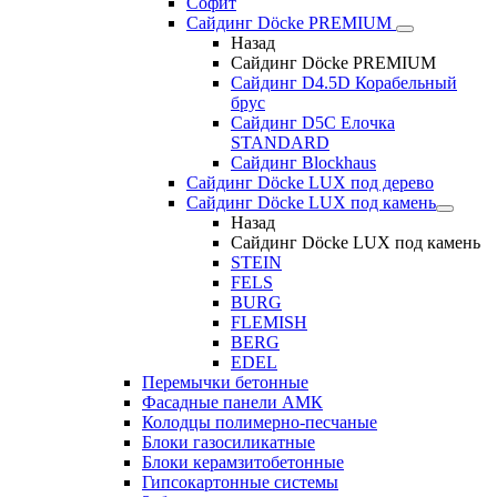
Софит
Сайдинг Döcke PREMIUM
Назад
Сайдинг Döcke PREMIUM
Сайдинг D4.5D Корабельный
брус
Сайдинг D5С Елочка
STANDARD
Сайдинг Blockhaus
Сайдинг Döcke LUX под дерево
Сайдинг Döcke LUX под камень
Назад
Сайдинг Döcke LUX под камень
STEIN
FELS
BURG
FLEMISH
BERG
EDEL
Перемычки бетонные
Фасадные панели АМК
Колодцы полимерно-песчаные
Блоки газосиликатные
Блоки керамзитобетонные
Гипсокартонные системы