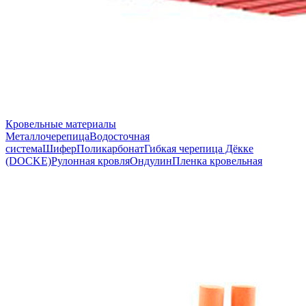
Кровельные материалы
Металлочерепица
Водосточная
система
Шифер
Поликарбонат
Гибкая черепица Дёкке
(DOCKE)
Рулонная кровля
Ондулин
Пленка кровельная