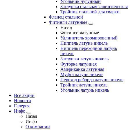
Угольник чугунный
Заглушка стальная эллиптическая
Тройник стальной для сварки
Фланец стальной
Фитинги латунные
Назад
Фитинги латунные
Удлинитель хромированный
Ниппель латунь никель
Ниппель переходной латунь
никель
Заглушка латунь никель
Футорка латунная
Американка латунная
Муфта латунь никель
Переход реборда латунь никель
Тройник латунь никель
Угольник латунь никель
Все акции
Новости
Галерея
Инфо
Назад
Инфо
О компании