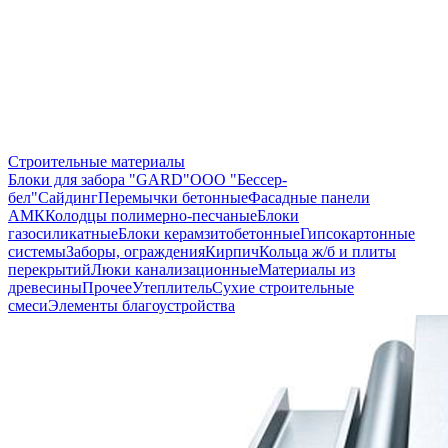
Строительные материалы
Блоки для забора "GARD"
ООО "Бессер-
бел"
Сайдинг
Перемычки бетонные
Фасадные панели
АМК
Колодцы полимерно-песчаные
Блоки
газосиликатные
Блоки керамзитобетонные
Гипсокартонные
системы
Заборы, ограждения
Кирпич
Кольца ж/б и плиты
перекрытий
Люки канализационные
Материалы из
древесины
Прочее
Утеплитель
Сухие строительные
смеси
Элементы благоустройства