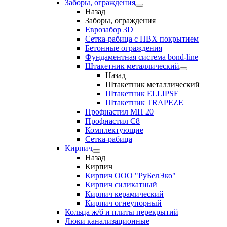
Заборы, ограждения
Назад
Заборы, ограждения
Еврозабор 3D
Сетка-рабица с ПВХ покрытием
Бетонные ограждения
Фундаментная система bond-line
Штакетник металлический
Назад
Штакетник металлический
Штакетник ELLIPSE
Штакетник TRAPEZE
Профнастил МП 20
Профнастил С8
Комплектующие
Сетка-рабица
Кирпич
Назад
Кирпич
Кирпич ООО "РуБелЭко"
Кирпич силикатный
Кирпич керамический
Кирпич огнеупорный
Кольца ж/б и плиты перекрытий
Люки канализационные