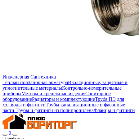
Инженерная Сантехника
Теплый пол
Запорная арматура
Изоляционные, защитные и
уплотнительные материалы
Контрольно-измерительные
приборы
Метизы и крепежные изделия
Санитарное
оборудование
Радиаторы и комплектующие
Труба ПЭ для
хол.воды и фитинги
Трубы канализационные и фасонные
части
Трубы и фитинги из полипропилена
Фланцы и фитинги
0
Телефоны