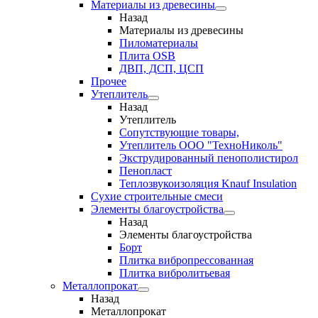
Материалы из древесины
Назад
Материалы из древесины
Пиломатериалы
Плита OSB
ДВП, ДСП, ЦСП
Прочее
Утеплитель
Назад
Утеплитель
Сопутствующие товары,
Утеплитель ООО "ТехноНиколь"
Экструдированный пенополистирол
Пенопласт
Теплозвукоизоляция Knauf Insulation
Сухие строительные смеси
Элементы благоустройства
Назад
Элементы благоустройства
Борт
Плитка вибропрессованная
Плитка вибролитьевая
Металлопрокат
Назад
Металлопрокат