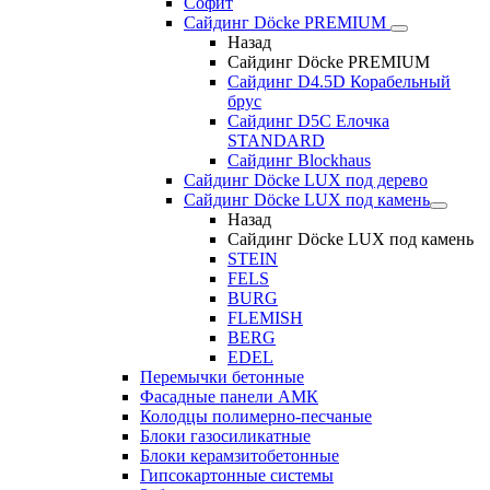
Софит
Сайдинг Döcke PREMIUM
Назад
Сайдинг Döcke PREMIUM
Сайдинг D4.5D Корабельный
брус
Сайдинг D5С Елочка
STANDARD
Сайдинг Blockhaus
Сайдинг Döcke LUX под дерево
Сайдинг Döcke LUX под камень
Назад
Сайдинг Döcke LUX под камень
STEIN
FELS
BURG
FLEMISH
BERG
EDEL
Перемычки бетонные
Фасадные панели АМК
Колодцы полимерно-песчаные
Блоки газосиликатные
Блоки керамзитобетонные
Гипсокартонные системы