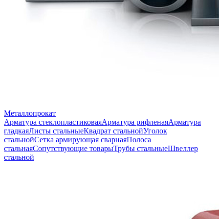
Металлопрокат
Арматура стеклопластиковая
Арматура рифленая
Арматура
гладкая
Листы стальные
Квадрат стальной
Уголок
стальной
Сетка армирующая сварная
Полоса
стальная
Сопутствующие товары
Трубы стальные
Швеллер
стальной