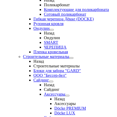
Назад
Поликарбонат
Комплектующие для поликарбоната
Сотовый поликарбонат
Гибкая черепица Дёкке (DOCKE)
Рулонная кровля
Ондулин
Назад
Ондулин
SMART
ЧЕРЕПИЦА
Пленка кровельная
Строительные материалы
Назад
Строительные материалы
Блоки для забора "GARD"
ООО "Бессер-бел"
Сайдинг
Назад
Сайдинг
Аксессуары
Назад
Аксессуары
Döcke PREMIUM
Döcke LUX