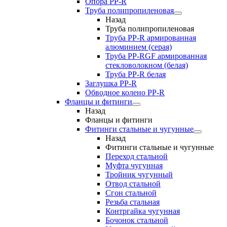
Опора PP-R
Труба полипропиленовая
Назад
Труба полипропиленовая
Труба PP-R армированная
алюминием (серая)
Труба PP-RGF армированная
стекловолокном (белая)
Труба РР-R белая
Заглушка PP-R
Обводное колено PP-R
Фланцы и фитинги
Назад
Фланцы и фитинги
Фитинги стальные и чугунные
Назад
Фитинги стальные и чугунные
Переход стальной
Муфта чугунная
Тройник чугунный
Отвод стальной
Сгон стальной
Резьба стальная
Контргайка чугунная
Бочонок стальной