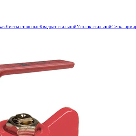
кая
Листы стальные
Квадрат стальной
Уголок стальной
Сетка арми