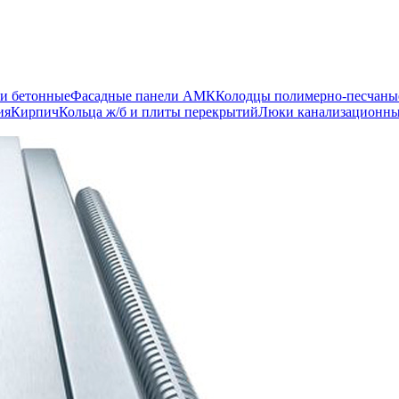
и бетонные
Фасадные панели АМК
Колодцы полимерно-песчаны
ия
Кирпич
Кольца ж/б и плиты перекрытий
Люки канализационн