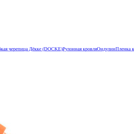
бкая черепица Дёкке (DOCKE)
Рулонная кровля
Ондулин
Пленка 