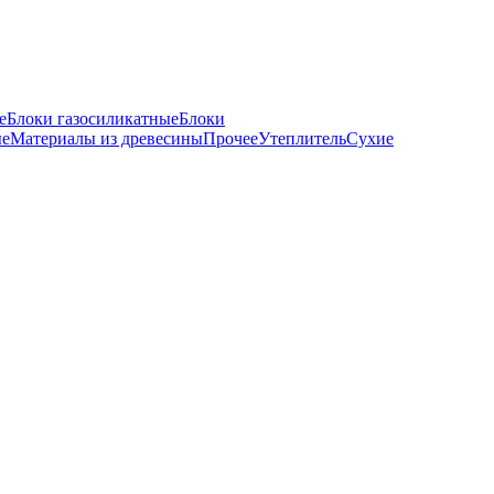
е
Блоки газосиликатные
Блоки
ые
Материалы из древесины
Прочее
Утеплитель
Сухие