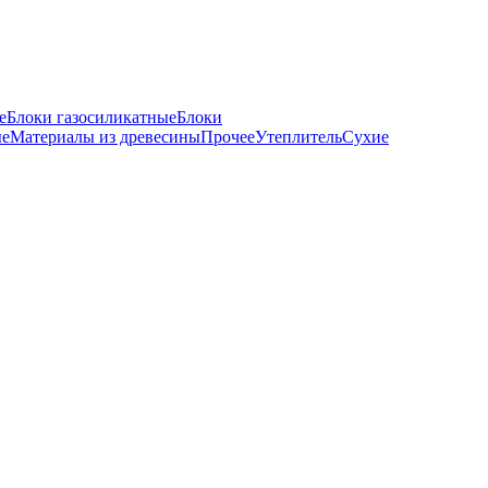
е
Блоки газосиликатные
Блоки
ые
Материалы из древесины
Прочее
Утеплитель
Сухие