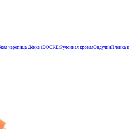
бкая черепица Дёкке (DOCKE)
Рулонная кровля
Ондулин
Пленка 