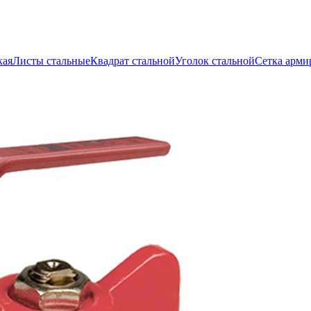
кая
Листы стальные
Квадрат стальной
Уголок стальной
Сетка арми