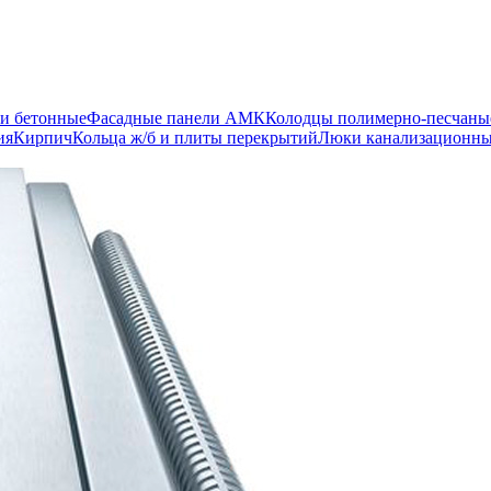
и бетонные
Фасадные панели АМК
Колодцы полимерно-песчаны
ия
Кирпич
Кольца ж/б и плиты перекрытий
Люки канализационн