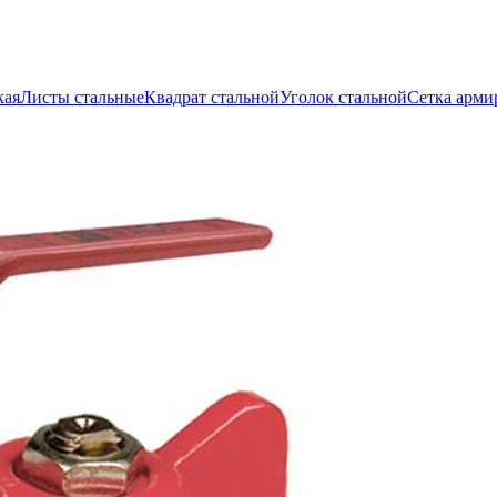
кая
Листы стальные
Квадрат стальной
Уголок стальной
Сетка арми