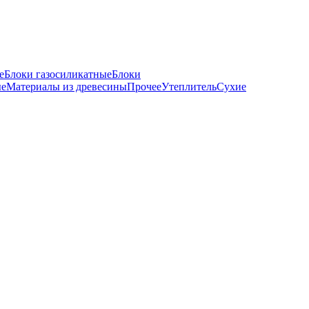
е
Блоки газосиликатные
Блоки
ые
Материалы из древесины
Прочее
Утеплитель
Сухие