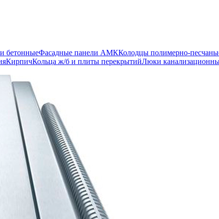
и бетонные
Фасадные панели АМК
Колодцы полимерно-песчаны
ия
Кирпич
Кольца ж/б и плиты перекрытий
Люки канализационн