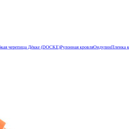
бкая черепица Дёкке (DOCKE)
Рулонная кровля
Ондулин
Пленка 