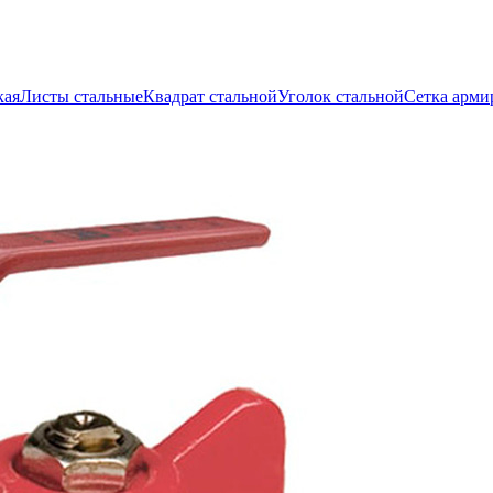
кая
Листы стальные
Квадрат стальной
Уголок стальной
Сетка арми