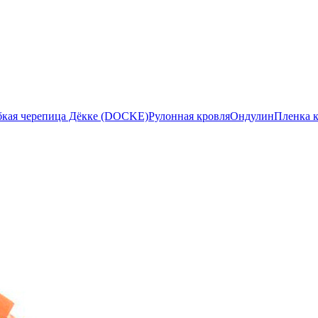
бкая черепица Дёкке (DOCKE)
Рулонная кровля
Ондулин
Пленка 