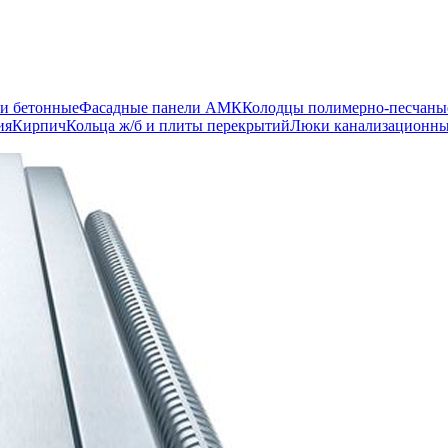
и бетонные
Фасадные панели АМК
Колодцы полимерно-песчаны
ия
Кирпич
Кольца ж/б и плиты перекрытий
Люки канализационн