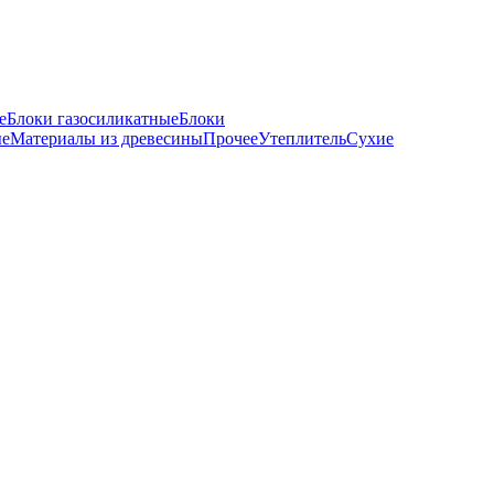
е
Блоки газосиликатные
Блоки
ые
Материалы из древесины
Прочее
Утеплитель
Сухие