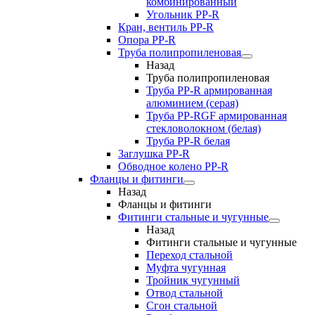
комбинированный
Угольник РР-R
Кран, вентиль PP-R
Опора PP-R
Труба полипропиленовая
Назад
Труба полипропиленовая
Труба PP-R армированная
алюминием (серая)
Труба PP-RGF армированная
стекловолокном (белая)
Труба РР-R белая
Заглушка PP-R
Обводное колено PP-R
Фланцы и фитинги
Назад
Фланцы и фитинги
Фитинги стальные и чугунные
Назад
Фитинги стальные и чугунные
Переход стальной
Муфта чугунная
Тройник чугунный
Отвод стальной
Сгон стальной