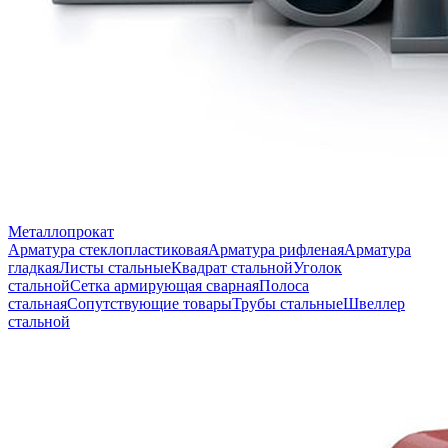
Металлопрокат
Арматура стеклопластиковая
Арматура рифленая
Арматура
гладкая
Листы стальные
Квадрат стальной
Уголок
стальной
Сетка армирующая сварная
Полоса
стальная
Сопутствующие товары
Трубы стальные
Швеллер
стальной