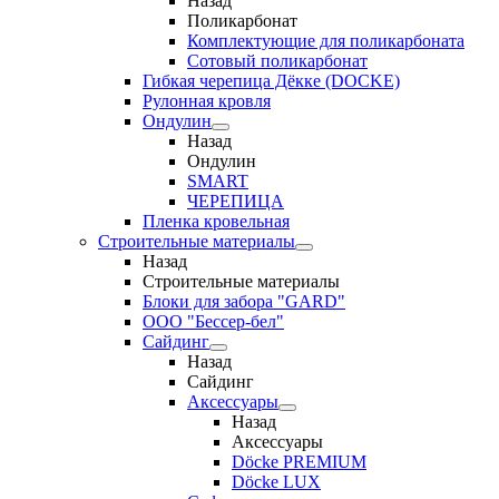
Назад
Поликарбонат
Комплектующие для поликарбоната
Сотовый поликарбонат
Гибкая черепица Дёкке (DOCKE)
Рулонная кровля
Ондулин
Назад
Ондулин
SMART
ЧЕРЕПИЦА
Пленка кровельная
Строительные материалы
Назад
Строительные материалы
Блоки для забора "GARD"
ООО "Бессер-бел"
Сайдинг
Назад
Сайдинг
Аксессуары
Назад
Аксессуары
Döcke PREMIUM
Döcke LUX