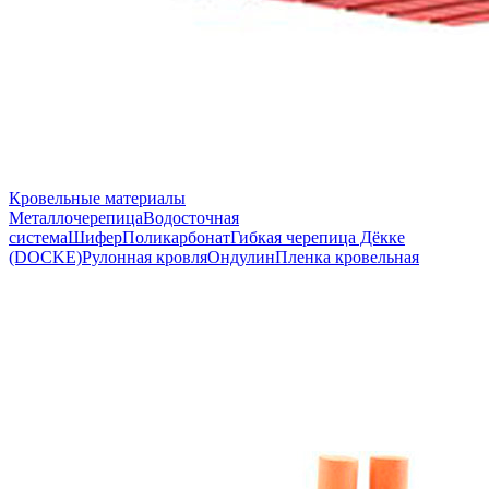
Кровельные материалы
Металлочерепица
Водосточная
система
Шифер
Поликарбонат
Гибкая черепица Дёкке
(DOCKE)
Рулонная кровля
Ондулин
Пленка кровельная