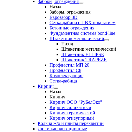
Заборы, ограждения
Назад
Заборы, ограждения
Еврозабор 3D
Сетка-рабица с ПВХ покрытием
Бетонные ограждения
Фундаментная система bond-line
Штакетник металлический
Назад
Штакетник металлический
Штакетник ELLIPSE
Штакетник TRAPEZE
Профнастил МП 20
Профнастил С8
Комплектующие
Сетка-рабица
Кирпич
Назад
Кирпич
Кирпич ООО "РуБелЭко"
Кирпич силикатный
Кирпич керамический
Кирпич огнеупорный
Кольца ж/б и плиты перекрытий
Люки канализационные