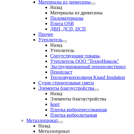
Материалы из древесины
Назад
Материалы из древесины
Пиломатериалы
Плита OSB
ДВП, ДСП, ЦСП
Прочее
Утеплитель
Назад
Утеплитель
Сопутствующие товары,
Утеплитель ООО "ТехноНиколь"
Экструдированный пенополистирол
Пенопласт
Теплозвукоизоляция Knauf Insulation
Сухие строительные смеси
Элементы благоустройства
Назад
Элементы благоустройства
Борт
Плитка вибропрессованная
Плитка вибролитьевая
Металлопрокат
Назад
Металлопрокат