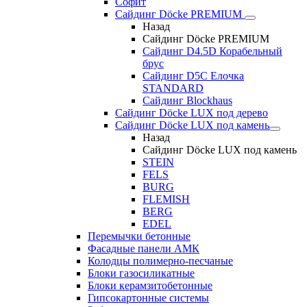
Софит
Сайдинг Döcke PREMIUM
Назад
Сайдинг Döcke PREMIUM
Сайдинг D4.5D Корабельный
брус
Сайдинг D5С Елочка
STANDARD
Сайдинг Blockhaus
Сайдинг Döcke LUX под дерево
Сайдинг Döcke LUX под камень
Назад
Сайдинг Döcke LUX под камень
STEIN
FELS
BURG
FLEMISH
BERG
EDEL
Перемычки бетонные
Фасадные панели АМК
Колодцы полимерно-песчаные
Блоки газосиликатные
Блоки керамзитобетонные
Гипсокартонные системы