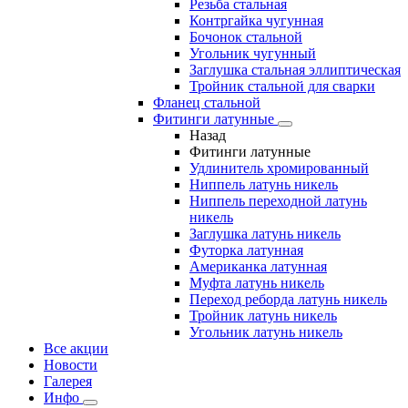
Резьба стальная
Контргайка чугунная
Бочонок стальной
Угольник чугунный
Заглушка стальная эллиптическая
Тройник стальной для сварки
Фланец стальной
Фитинги латунные
Назад
Фитинги латунные
Удлинитель хромированный
Ниппель латунь никель
Ниппель переходной латунь
никель
Заглушка латунь никель
Футорка латунная
Американка латунная
Муфта латунь никель
Переход реборда латунь никель
Тройник латунь никель
Угольник латунь никель
Все акции
Новости
Галерея
Инфо