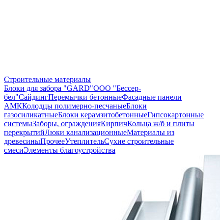
Строительные материалы
Блоки для забора "GARD"
ООО "Бессер-
бел"
Сайдинг
Перемычки бетонные
Фасадные панели
АМК
Колодцы полимерно-песчаные
Блоки
газосиликатные
Блоки керамзитобетонные
Гипсокартонные
системы
Заборы, ограждения
Кирпич
Кольца ж/б и плиты
перекрытий
Люки канализационные
Материалы из
древесины
Прочее
Утеплитель
Сухие строительные
смеси
Элементы благоустройства