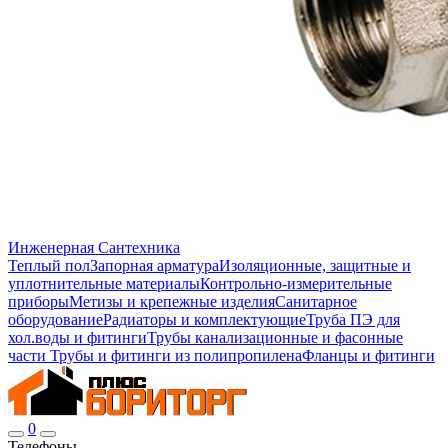
Инженерная Сантехника
Теплый пол
Запорная арматура
Изоляционные, защитные и
уплотнительные материалы
Контрольно-измерительные
приборы
Метизы и крепежные изделия
Санитарное
оборудование
Радиаторы и комплектующие
Труба ПЭ для
хол.воды и фитинги
Трубы канализационные и фасонные
части
Трубы и фитинги из полипропилена
Фланцы и фитинги
0
Телефоны