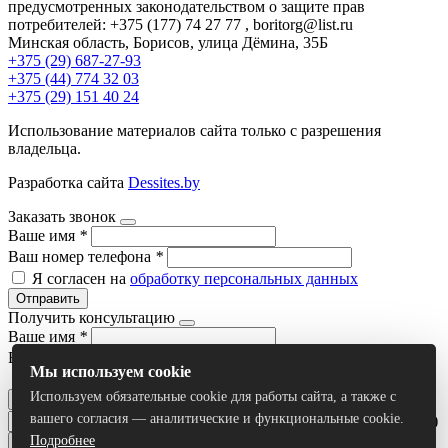
предусмотренных законодательством о защите прав
потребителей: +375 (177) 74 27 77 , boritorg@list.ru
Минская область, Борисов, улица Дёмина, 35Б
+375 (29) 687-27-93
+375 (44) 774 32 03
+375 (29) 151 40 24
Использование материалов сайта только с разрешения
владельца.
Разработка сайта
Dessites.by
Заказать звонок
Ваше имя
*
Ваш номер телефона
*
Я согласен на
обработку персональных данных
Отправить
Получить консультацию
Ваше имя
*
Ваш номер телефона
*
Мы используем cookie
Я согласен на
обработку персональных данных
Используем обязательные cookie для работы сайта, а также с
Отправить
вашего согласия — аналитические и функциональные cookie.
Умный поиск(тестовый режим)
Подробнее