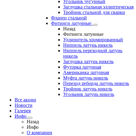
Угольник чугунный
Заглушка стальная эллиптическая
Тройник стальной для сварки
Фланец стальной
Фитинги латунные
Назад
Фитинги латунные
Удлинитель хромированный
Ниппель латунь никель
Ниппель переходной латунь
никель
Заглушка латунь никель
Футорка латунная
Американка латунная
Муфта латунь никель
Переход реборда латунь никель
Тройник латунь никель
Угольник латунь никель
Все акции
Новости
Галерея
Инфо
Назад
Инфо
О компании