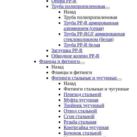
Опора PP-R
Труба полипропиленовая
Назад
Труба полипропиленовая
Труба PP-R армированная
алюминием (серая)
Труба PP-RGF армированная
стекловолокном (белая)
Труба РР-R белая
Заглушка PP-R
Обводное колено PP-R
Фланцы и фитинги
Назад
Фланцы и фитинги
Фитинги стальные и чугунные
Назад
Фитинги стальные и чугунные
Переход стальной
Муфта чугунная
Тройник чугунный
Отвод стальной
Сгон стальной
Резьба стальная
Контргайка чугунная
Бочонок стальной