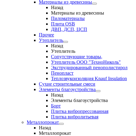
Материалы из древесины
Назад
Материалы из древесины
Пиломатериалы
Плита OSB
ДВП, ДСП, ЦСП
Прочее
Утеплитель
Назад
Утеплитель
Сопутствующие товары,
Утеплитель ООО "ТехноНиколь"
Экструдированный пенополистирол
Пенопласт
Теплозвукоизоляция Knauf Insulation
Сухие строительные смеси
Элементы благоустройства
Назад
Элементы благоустройства
Борт
Плитка вибропрессованная
Плитка вибролитьевая
Металлопрокат
Назад
Металлопрокат