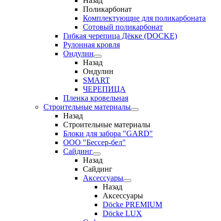
Назад
Поликарбонат
Комплектующие для поликарбоната
Сотовый поликарбонат
Гибкая черепица Дёкке (DOCKE)
Рулонная кровля
Ондулин
Назад
Ондулин
SMART
ЧЕРЕПИЦА
Пленка кровельная
Строительные материалы
Назад
Строительные материалы
Блоки для забора "GARD"
ООО "Бессер-бел"
Сайдинг
Назад
Сайдинг
Аксессуары
Назад
Аксессуары
Döcke PREMIUM
Döcke LUX