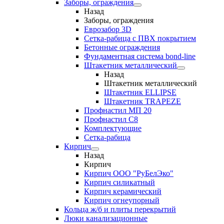
Заборы, ограждения
Назад
Заборы, ограждения
Еврозабор 3D
Сетка-рабица с ПВХ покрытием
Бетонные ограждения
Фундаментная система bond-line
Штакетник металлический
Назад
Штакетник металлический
Штакетник ELLIPSE
Штакетник TRAPEZE
Профнастил МП 20
Профнастил С8
Комплектующие
Сетка-рабица
Кирпич
Назад
Кирпич
Кирпич ООО "РуБелЭко"
Кирпич силикатный
Кирпич керамический
Кирпич огнеупорный
Кольца ж/б и плиты перекрытий
Люки канализационные