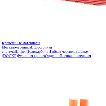
Кровельные материалы
Металлочерепица
Водосточная
система
Шифер
Поликарбонат
Гибкая черепица Дёкке
(DOCKE)
Рулонная кровля
Ондулин
Пленка кровельная