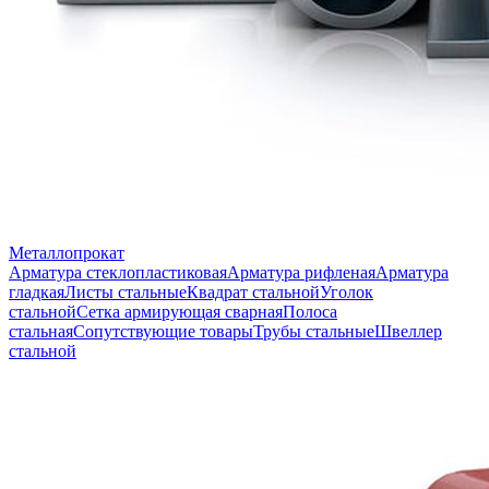
Металлопрокат
Арматура стеклопластиковая
Арматура рифленая
Арматура
гладкая
Листы стальные
Квадрат стальной
Уголок
стальной
Сетка армирующая сварная
Полоса
стальная
Сопутствующие товары
Трубы стальные
Швеллер
стальной