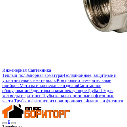
Инженерная Сантехника
Теплый пол
Запорная арматура
Изоляционные, защитные и
уплотнительные материалы
Контрольно-измерительные
приборы
Метизы и крепежные изделия
Санитарное
оборудование
Радиаторы и комплектующие
Труба ПЭ для
хол.воды и фитинги
Трубы канализационные и фасонные
части
Трубы и фитинги из полипропилена
Фланцы и фитинги
0
Телефоны