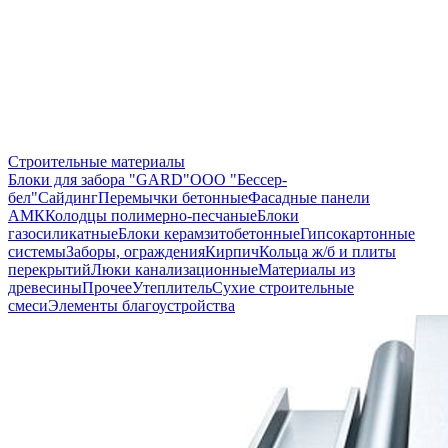
Строительные материалы
Блоки для забора "GARD"
ООО "Бессер-
бел"
Сайдинг
Перемычки бетонные
Фасадные панели
АМК
Колодцы полимерно-песчаные
Блоки
газосиликатные
Блоки керамзитобетонные
Гипсокартонные
системы
Заборы, ограждения
Кирпич
Кольца ж/б и плиты
перекрытий
Люки канализационные
Материалы из
древесины
Прочее
Утеплитель
Сухие строительные
смеси
Элементы благоустройства