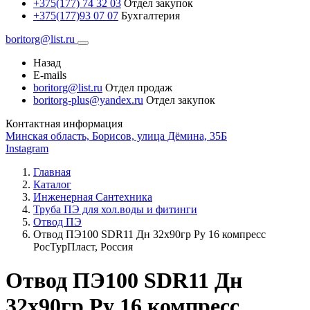
+375(177) 74 32 03
Отдел закупок
+375(177)93 07 07
Бухгалтерия
boritorg@list.ru
Назад
E-mails
boritorg@list.ru
Отдел продаж
boritorg-plus@yandex.ru
Отдел закупок
Контактная информация
Минская область, Борисов, улица Дёмина, 35Б
Instagram
Главная
Каталог
Инженерная Сантехника
Труба ПЭ для хол.воды и фитинги
Отвод ПЭ
Отвод ПЭ100 SDR11 Дн 32х90гр Ру 16 компресс
РосТурПласт, Россия
Отвод ПЭ100 SDR11 Дн
32х90гр Ру 16 компресс