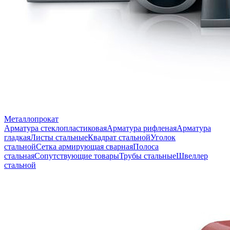
Металлопрокат
Арматура стеклопластиковая
Арматура рифленая
Арматура
гладкая
Листы стальные
Квадрат стальной
Уголок
стальной
Сетка армирующая сварная
Полоса
стальная
Сопутствующие товары
Трубы стальные
Швеллер
стальной