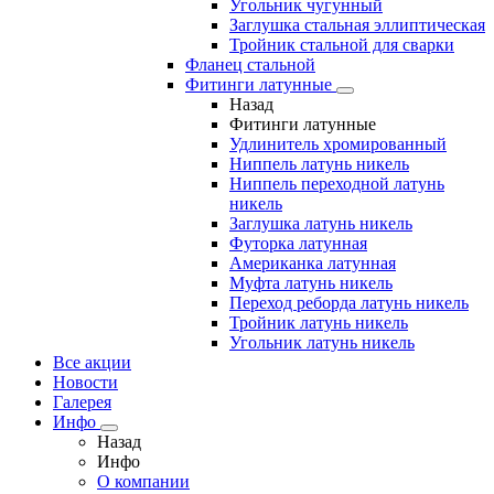
Угольник чугунный
Заглушка стальная эллиптическая
Тройник стальной для сварки
Фланец стальной
Фитинги латунные
Назад
Фитинги латунные
Удлинитель хромированный
Ниппель латунь никель
Ниппель переходной латунь
никель
Заглушка латунь никель
Футорка латунная
Американка латунная
Муфта латунь никель
Переход реборда латунь никель
Тройник латунь никель
Угольник латунь никель
Все акции
Новости
Галерея
Инфо
Назад
Инфо
О компании