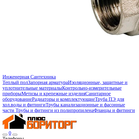
Инженерная Сантехника
Теплый пол
Запорная арматура
Изоляционные, защитные и
уплотнительные материалы
Контрольно-измерительные
приборы
Метизы и крепежные изделия
Санитарное
оборудование
Радиаторы и комплектующие
Труба ПЭ для
хол.воды и фитинги
Трубы канализационные и фасонные
части
Трубы и фитинги из полипропилена
Фланцы и фитинги
0
Телефоны