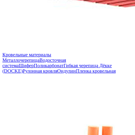
Кровельные материалы
Металлочерепица
Водосточная
система
Шифер
Поликарбонат
Гибкая черепица Дёкке
(DOCKE)
Рулонная кровля
Ондулин
Пленка кровельная