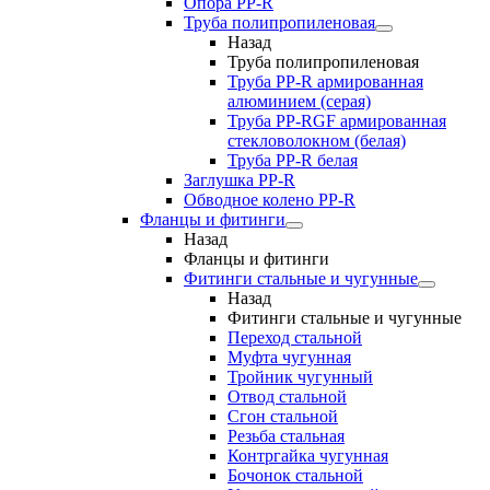
Опора PP-R
Труба полипропиленовая
Назад
Труба полипропиленовая
Труба PP-R армированная
алюминием (серая)
Труба PP-RGF армированная
стекловолокном (белая)
Труба РР-R белая
Заглушка PP-R
Обводное колено PP-R
Фланцы и фитинги
Назад
Фланцы и фитинги
Фитинги стальные и чугунные
Назад
Фитинги стальные и чугунные
Переход стальной
Муфта чугунная
Тройник чугунный
Отвод стальной
Сгон стальной
Резьба стальная
Контргайка чугунная
Бочонок стальной