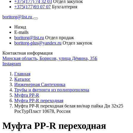
+375(177) 74 32 03
Отдел закупок
+375(177)93 07 07
Бухгалтерия
boritorg@list.ru
Назад
E-mails
boritorg@list.ru
Отдел продаж
boritorg-plus@yandex.ru
Отдел закупок
Контактная информация
Минская область, Борисов, улица Дёмина, 35Б
Instagram
Главная
Каталог
Инженерная Сантехника
Трубы и фитинги из полипропилена
Муфта PP-R
Муфта РР-R переходная
Муфта PP-R переходная белая вн/нар пайка Дн 32х25
РосТурПласт 10678, Россия
Муфта PP-R переходная