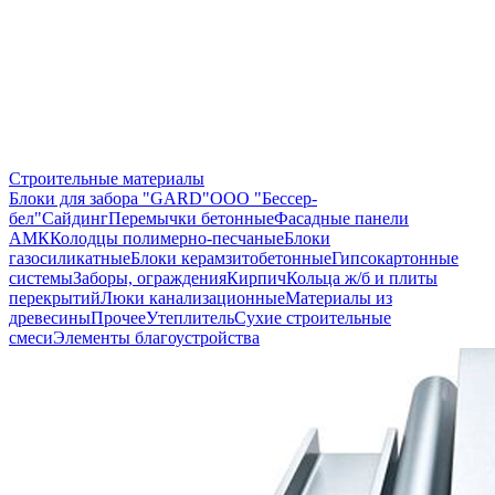
Строительные материалы
Блоки для забора "GARD"
ООО "Бессер-
бел"
Сайдинг
Перемычки бетонные
Фасадные панели
АМК
Колодцы полимерно-песчаные
Блоки
газосиликатные
Блоки керамзитобетонные
Гипсокартонные
системы
Заборы, ограждения
Кирпич
Кольца ж/б и плиты
перекрытий
Люки канализационные
Материалы из
древесины
Прочее
Утеплитель
Сухие строительные
смеси
Элементы благоустройства