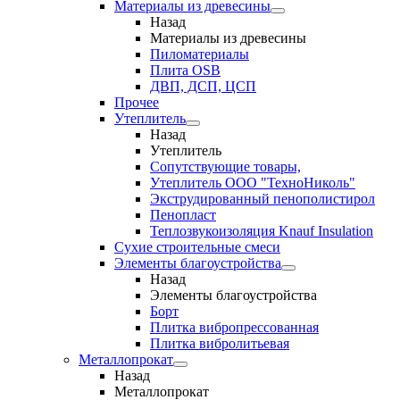
Материалы из древесины
Назад
Материалы из древесины
Пиломатериалы
Плита OSB
ДВП, ДСП, ЦСП
Прочее
Утеплитель
Назад
Утеплитель
Сопутствующие товары,
Утеплитель ООО "ТехноНиколь"
Экструдированный пенополистирол
Пенопласт
Теплозвукоизоляция Knauf Insulation
Сухие строительные смеси
Элементы благоустройства
Назад
Элементы благоустройства
Борт
Плитка вибропрессованная
Плитка вибролитьевая
Металлопрокат
Назад
Металлопрокат