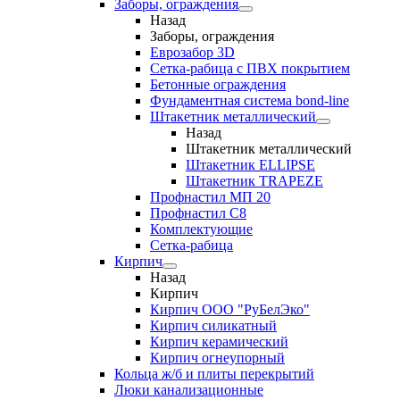
Заборы, ограждения
Назад
Заборы, ограждения
Еврозабор 3D
Сетка-рабица с ПВХ покрытием
Бетонные ограждения
Фундаментная система bond-line
Штакетник металлический
Назад
Штакетник металлический
Штакетник ELLIPSE
Штакетник TRAPEZE
Профнастил МП 20
Профнастил С8
Комплектующие
Сетка-рабица
Кирпич
Назад
Кирпич
Кирпич ООО "РуБелЭко"
Кирпич силикатный
Кирпич керамический
Кирпич огнеупорный
Кольца ж/б и плиты перекрытий
Люки канализационные