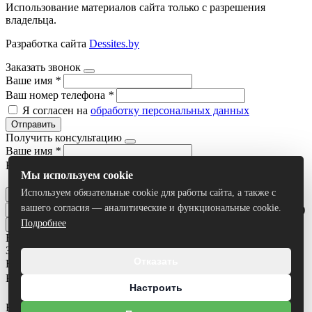
Использование материалов сайта только с разрешения
владельца.
Разработка сайта
Dessites.by
Заказать звонок
Ваше имя
*
Ваш номер телефона
*
Я согласен на
обработку персональных данных
Отправить
Получить консультацию
Ваше имя
*
Ваш номер телефона
*
Мы используем cookie
Я согласен на
обработку персональных данных
Используем обязательные cookie для работы сайта, а также с
Отправить
вашего согласия — аналитические и функциональные cookie.
Умный поиск(тестовый режим)
Подробнее
Все результаты
Задать вопрос
Отказать
Ваше имя
*
Ваш номер телефона
*
Настроить
Ваш вопрос