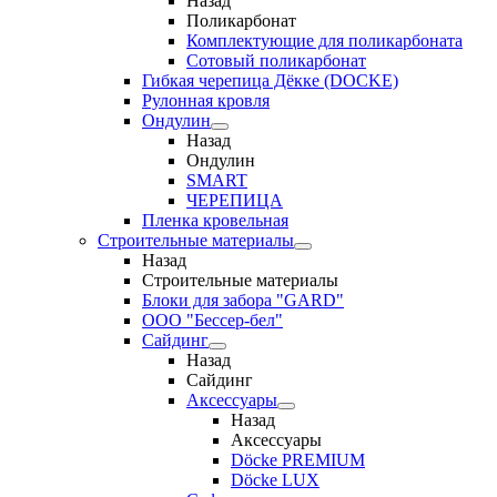
Назад
Поликарбонат
Комплектующие для поликарбоната
Сотовый поликарбонат
Гибкая черепица Дёкке (DOCKE)
Рулонная кровля
Ондулин
Назад
Ондулин
SMART
ЧЕРЕПИЦА
Пленка кровельная
Строительные материалы
Назад
Строительные материалы
Блоки для забора "GARD"
ООО "Бессер-бел"
Сайдинг
Назад
Сайдинг
Аксессуары
Назад
Аксессуары
Döcke PREMIUM
Döcke LUX