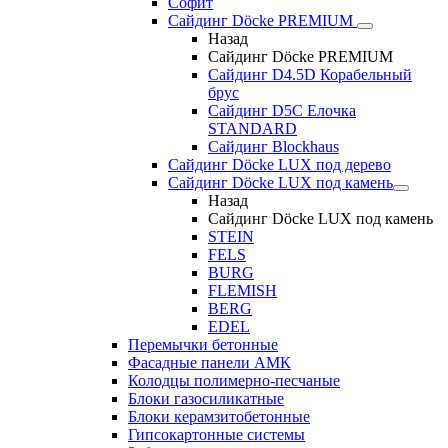
Софит
Сайдинг Döcke PREMIUM
Назад
Сайдинг Döcke PREMIUM
Сайдинг D4.5D Корабельный
брус
Сайдинг D5С Елочка
STANDARD
Сайдинг Blockhaus
Сайдинг Döcke LUX под дерево
Сайдинг Döcke LUX под камень
Назад
Сайдинг Döcke LUX под камень
STEIN
FELS
BURG
FLEMISH
BERG
EDEL
Перемычки бетонные
Фасадные панели АМК
Колодцы полимерно-песчаные
Блоки газосиликатные
Блоки керамзитобетонные
Гипсокартонные системы