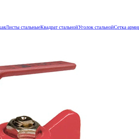
кая
Листы стальные
Квадрат стальной
Уголок стальной
Сетка арми