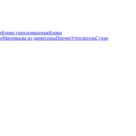
е
Блоки газосиликатные
Блоки
ые
Материалы из древесины
Прочее
Утеплитель
Сухие