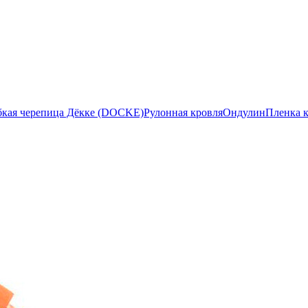
бкая черепица Дёкке (DOCKE)
Рулонная кровля
Ондулин
Пленка 