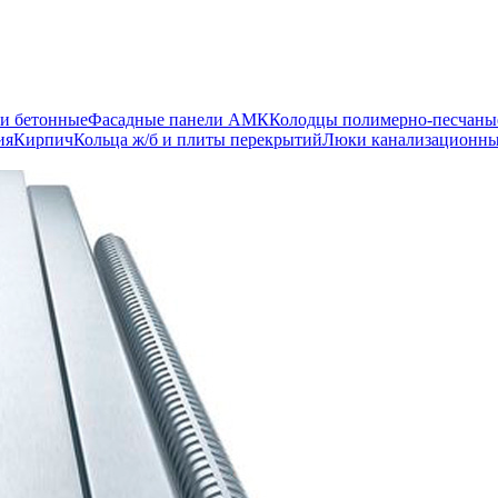
и бетонные
Фасадные панели АМК
Колодцы полимерно-песчаны
ия
Кирпич
Кольца ж/б и плиты перекрытий
Люки канализационн