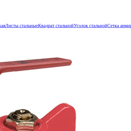
кая
Листы стальные
Квадрат стальной
Уголок стальной
Сетка арми