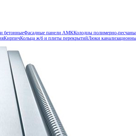
и бетонные
Фасадные панели АМК
Колодцы полимерно-песчаны
ия
Кирпич
Кольца ж/б и плиты перекрытий
Люки канализационн