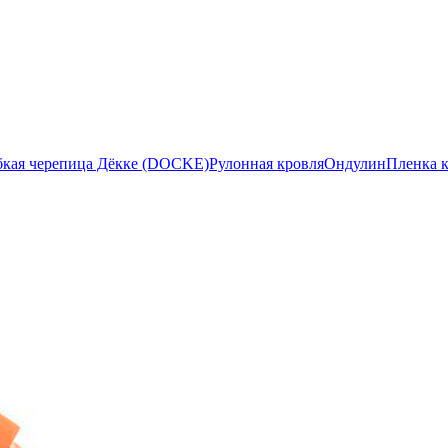
бкая черепица Дёкке (DOCKE)
Рулонная кровля
Ондулин
Пленка 