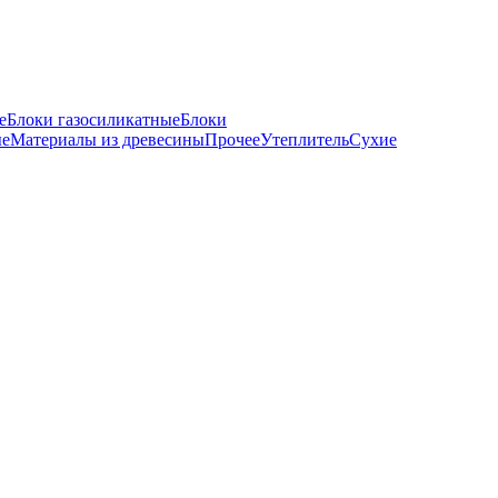
е
Блоки газосиликатные
Блоки
ые
Материалы из древесины
Прочее
Утеплитель
Сухие