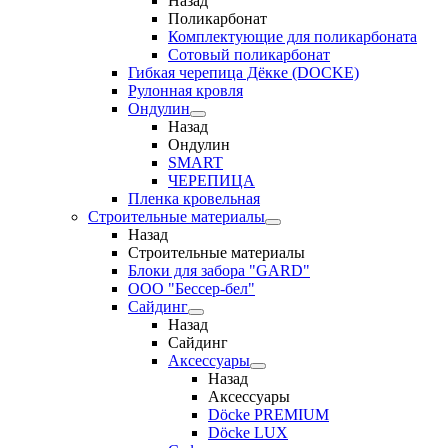
Назад
Поликарбонат
Комплектующие для поликарбоната
Сотовый поликарбонат
Гибкая черепица Дёкке (DOCKE)
Рулонная кровля
Ондулин
Назад
Ондулин
SMART
ЧЕРЕПИЦА
Пленка кровельная
Строительные материалы
Назад
Строительные материалы
Блоки для забора "GARD"
ООО "Бессер-бел"
Сайдинг
Назад
Сайдинг
Аксессуары
Назад
Аксессуары
Döcke PREMIUM
Döcke LUX