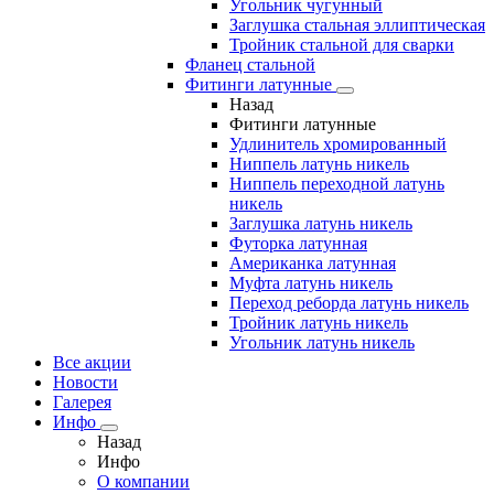
Угольник чугунный
Заглушка стальная эллиптическая
Тройник стальной для сварки
Фланец стальной
Фитинги латунные
Назад
Фитинги латунные
Удлинитель хромированный
Ниппель латунь никель
Ниппель переходной латунь
никель
Заглушка латунь никель
Футорка латунная
Американка латунная
Муфта латунь никель
Переход реборда латунь никель
Тройник латунь никель
Угольник латунь никель
Все акции
Новости
Галерея
Инфо
Назад
Инфо
О компании