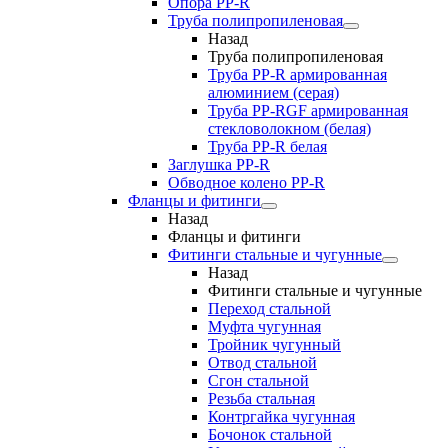
Опора PP-R
Труба полипропиленовая
Назад
Труба полипропиленовая
Труба PP-R армированная
алюминием (серая)
Труба PP-RGF армированная
стекловолокном (белая)
Труба РР-R белая
Заглушка PP-R
Обводное колено PP-R
Фланцы и фитинги
Назад
Фланцы и фитинги
Фитинги стальные и чугунные
Назад
Фитинги стальные и чугунные
Переход стальной
Муфта чугунная
Тройник чугунный
Отвод стальной
Сгон стальной
Резьба стальная
Контргайка чугунная
Бочонок стальной