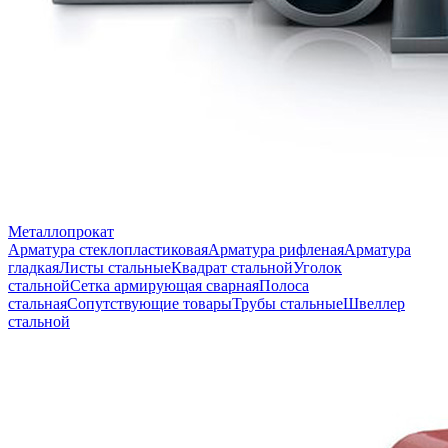
Металлопрокат
Арматура стеклопластиковая
Арматура рифленая
Арматура
гладкая
Листы стальные
Квадрат стальной
Уголок
стальной
Сетка армирующая сварная
Полоса
стальная
Сопутствующие товары
Трубы стальные
Швеллер
стальной