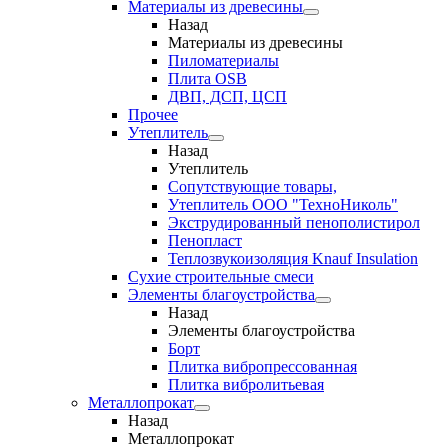
Материалы из древесины
Назад
Материалы из древесины
Пиломатериалы
Плита OSB
ДВП, ДСП, ЦСП
Прочее
Утеплитель
Назад
Утеплитель
Сопутствующие товары,
Утеплитель ООО "ТехноНиколь"
Экструдированный пенополистирол
Пенопласт
Теплозвукоизоляция Knauf Insulation
Сухие строительные смеси
Элементы благоустройства
Назад
Элементы благоустройства
Борт
Плитка вибропрессованная
Плитка вибролитьевая
Металлопрокат
Назад
Металлопрокат