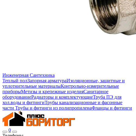
Инженерная Сантехника
Теплый пол
Запорная арматура
Изоляционные, защитные и
уплотнительные материалы
Контрольно-измерительные
приборы
Метизы и крепежные изделия
Санитарное
оборудование
Радиаторы и комплектующие
Труба ПЭ для
хол.воды и фитинги
Трубы канализационные и фасонные
части
Трубы и фитинги из полипропилена
Фланцы и фитинги
0
Телефоны