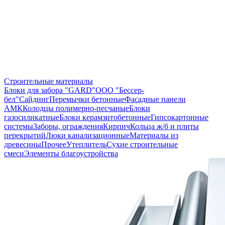
Строительные материалы
Блоки для забора "GARD"
ООО "Бессер-
бел"
Сайдинг
Перемычки бетонные
Фасадные панели
АМК
Колодцы полимерно-песчаные
Блоки
газосиликатные
Блоки керамзитобетонные
Гипсокартонные
системы
Заборы, ограждения
Кирпич
Кольца ж/б и плиты
перекрытий
Люки канализационные
Материалы из
древесины
Прочее
Утеплитель
Сухие строительные
смеси
Элементы благоустройства