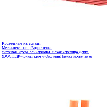
Кровельные материалы
Металлочерепица
Водосточная
система
Шифер
Поликарбонат
Гибкая черепица Дёкке
(DOCKE)
Рулонная кровля
Ондулин
Пленка кровельная