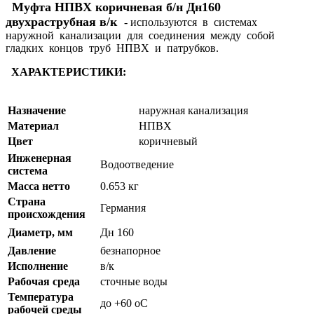
Муфта НПВХ коричневая б/н Дн160
двухраструбная в/к
- используются в системах
наружной канализации для соединения между собой
гладких концов труб НПВХ и патрубков.
ХАРАКТЕРИСТИКИ:
Назначение
наружная канализация
Материал
НПВХ
Цвет
коричневый
Инженерная
Водоотведение
система
Масса нетто
0.653 кг
Страна
Германия
происхождения
Диаметр, мм
Дн 160
Давление
безнапорное
Исполнение
в/к
Рабочая среда
сточные воды
Температура
до +60 oC
рабочей среды