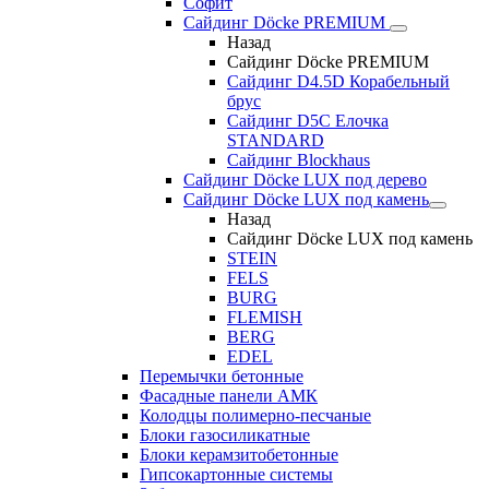
Софит
Сайдинг Döcke PREMIUM
Назад
Сайдинг Döcke PREMIUM
Сайдинг D4.5D Корабельный
брус
Сайдинг D5С Елочка
STANDARD
Сайдинг Blockhaus
Сайдинг Döcke LUX под дерево
Сайдинг Döcke LUX под камень
Назад
Сайдинг Döcke LUX под камень
STEIN
FELS
BURG
FLEMISH
BERG
EDEL
Перемычки бетонные
Фасадные панели АМК
Колодцы полимерно-песчаные
Блоки газосиликатные
Блоки керамзитобетонные
Гипсокартонные системы