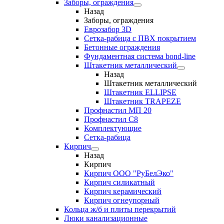
Заборы, ограждения
Назад
Заборы, ограждения
Еврозабор 3D
Сетка-рабица с ПВХ покрытием
Бетонные ограждения
Фундаментная система bond-line
Штакетник металлический
Назад
Штакетник металлический
Штакетник ELLIPSE
Штакетник TRAPEZE
Профнастил МП 20
Профнастил С8
Комплектующие
Сетка-рабица
Кирпич
Назад
Кирпич
Кирпич ООО "РуБелЭко"
Кирпич силикатный
Кирпич керамический
Кирпич огнеупорный
Кольца ж/б и плиты перекрытий
Люки канализационные