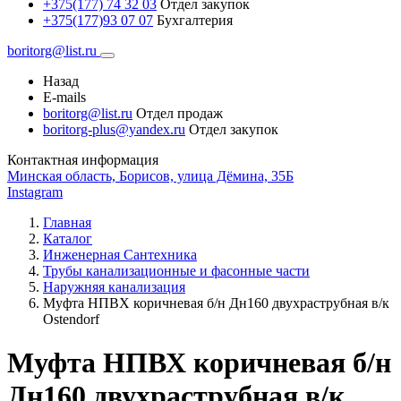
+375(177) 74 32 03
Отдел закупок
+375(177)93 07 07
Бухгалтерия
boritorg@list.ru
Назад
E-mails
boritorg@list.ru
Отдел продаж
boritorg-plus@yandex.ru
Отдел закупок
Контактная информация
Минская область, Борисов, улица Дёмина, 35Б
Instagram
Главная
Каталог
Инженерная Сантехника
Трубы канализационные и фасонные части
Наружняя канализация
Муфта НПВХ коричневая б/н Дн160 двухраструбная в/к
Ostendorf
Муфта НПВХ коричневая б/н
Дн160 двухраструбная в/к