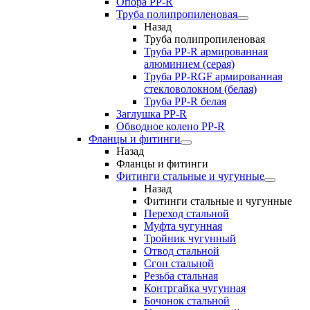
Опора PP-R
Труба полипропиленовая
Назад
Труба полипропиленовая
Труба PP-R армированная
алюминием (серая)
Труба PP-RGF армированная
стекловолокном (белая)
Труба РР-R белая
Заглушка PP-R
Обводное колено PP-R
Фланцы и фитинги
Назад
Фланцы и фитинги
Фитинги стальные и чугунные
Назад
Фитинги стальные и чугунные
Переход стальной
Муфта чугунная
Тройник чугунный
Отвод стальной
Сгон стальной
Резьба стальная
Контргайка чугунная
Бочонок стальной