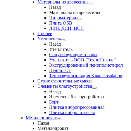
Материалы из древесины
Назад
Материалы из древесины
Пиломатериалы
Плита OSB
ДВП, ДСП, ЦСП
Прочее
Утеплитель
Назад
Утеплитель
Сопутствующие товары,
Утеплитель ООО "ТехноНиколь"
Экструдированный пенополистирол
Пенопласт
Теплозвукоизоляция Knauf Insulation
Сухие строительные смеси
Элементы благоустройства
Назад
Элементы благоустройства
Борт
Плитка вибропрессованная
Плитка вибролитьевая
Металлопрокат
Назад
Металлопрокат