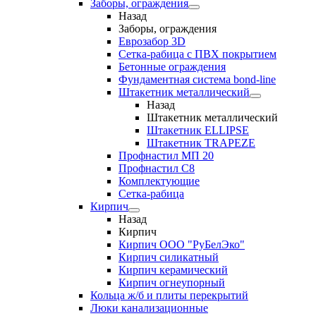
Заборы, ограждения
Назад
Заборы, ограждения
Еврозабор 3D
Сетка-рабица с ПВХ покрытием
Бетонные ограждения
Фундаментная система bond-line
Штакетник металлический
Назад
Штакетник металлический
Штакетник ELLIPSE
Штакетник TRAPEZE
Профнастил МП 20
Профнастил С8
Комплектующие
Сетка-рабица
Кирпич
Назад
Кирпич
Кирпич ООО "РуБелЭко"
Кирпич силикатный
Кирпич керамический
Кирпич огнеупорный
Кольца ж/б и плиты перекрытий
Люки канализационные