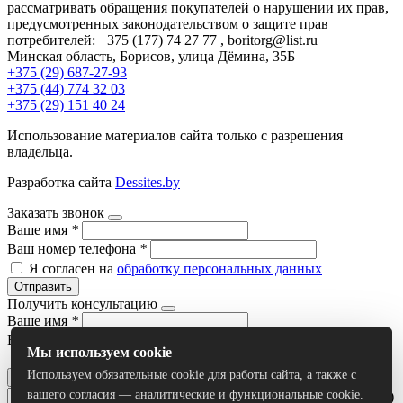
рассматривать обращения покупателей о нарушении их прав,
предусмотренных законодательством о защите прав
потребителей: +375 (177) 74 27 77 , boritorg@list.ru
Минская область, Борисов, улица Дёмина, 35Б
+375 (29) 687-27-93
+375 (44) 774 32 03
+375 (29) 151 40 24
Использование материалов сайта только с разрешения
владельца.
Разработка сайта
Dessites.by
Заказать звонок
Ваше имя
*
Ваш номер телефона
*
Я согласен на
обработку персональных данных
Отправить
Получить консультацию
Ваше имя
*
Ваш номер телефона
*
Мы используем cookie
Я согласен на
обработку персональных данных
Используем обязательные cookie для работы сайта, а также с
Отправить
вашего согласия — аналитические и функциональные cookie.
Умный поиск(тестовый режим)