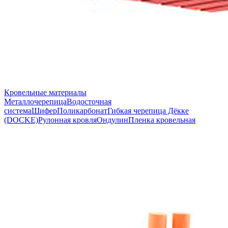
Кровельные материалы
Металлочерепица
Водосточная
система
Шифер
Поликарбонат
Гибкая черепица Дёкке
(DOCKE)
Рулонная кровля
Ондулин
Пленка кровельная