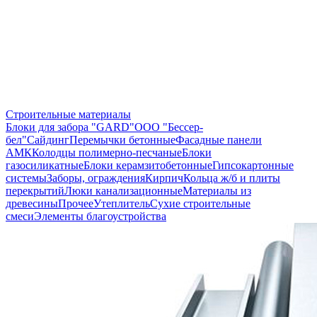
Строительные материалы
Блоки для забора "GARD"
ООО "Бессер-
бел"
Сайдинг
Перемычки бетонные
Фасадные панели
АМК
Колодцы полимерно-песчаные
Блоки
газосиликатные
Блоки керамзитобетонные
Гипсокартонные
системы
Заборы, ограждения
Кирпич
Кольца ж/б и плиты
перекрытий
Люки канализационные
Материалы из
древесины
Прочее
Утеплитель
Сухие строительные
смеси
Элементы благоустройства