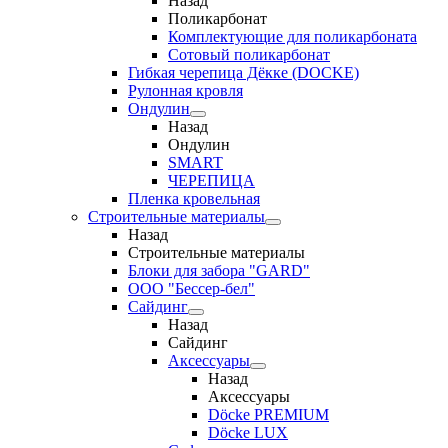
Назад
Поликарбонат
Комплектующие для поликарбоната
Сотовый поликарбонат
Гибкая черепица Дёкке (DOCKE)
Рулонная кровля
Ондулин
Назад
Ондулин
SMART
ЧЕРЕПИЦА
Пленка кровельная
Строительные материалы
Назад
Строительные материалы
Блоки для забора "GARD"
ООО "Бессер-бел"
Сайдинг
Назад
Сайдинг
Аксессуары
Назад
Аксессуары
Döcke PREMIUM
Döcke LUX