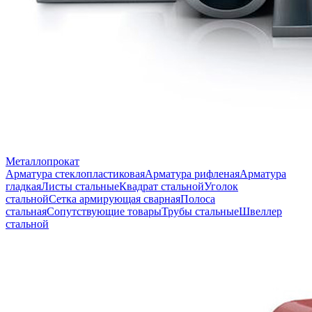
Металлопрокат
Арматура стеклопластиковая
Арматура рифленая
Арматура
гладкая
Листы стальные
Квадрат стальной
Уголок
стальной
Сетка армирующая сварная
Полоса
стальная
Сопутствующие товары
Трубы стальные
Швеллер
стальной