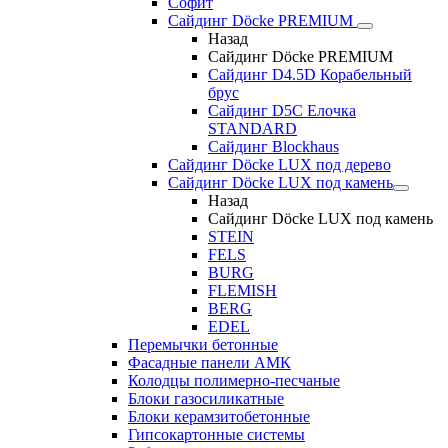
Софит
Сайдинг Döcke PREMIUM
Назад
Сайдинг Döcke PREMIUM
Сайдинг D4.5D Корабельный
брус
Сайдинг D5С Елочка
STANDARD
Сайдинг Blockhaus
Сайдинг Döcke LUX под дерево
Сайдинг Döcke LUX под камень
Назад
Сайдинг Döcke LUX под камень
STEIN
FELS
BURG
FLEMISH
BERG
EDEL
Перемычки бетонные
Фасадные панели АМК
Колодцы полимерно-песчаные
Блоки газосиликатные
Блоки керамзитобетонные
Гипсокартонные системы