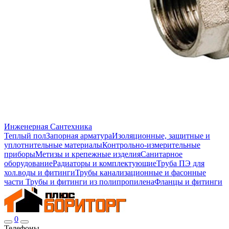
Инженерная Сантехника
Теплый пол
Запорная арматура
Изоляционные, защитные и
уплотнительные материалы
Контрольно-измерительные
приборы
Метизы и крепежные изделия
Санитарное
оборудование
Радиаторы и комплектующие
Труба ПЭ для
хол.воды и фитинги
Трубы канализационные и фасонные
части
Трубы и фитинги из полипропилена
Фланцы и фитинги
0
Телефоны