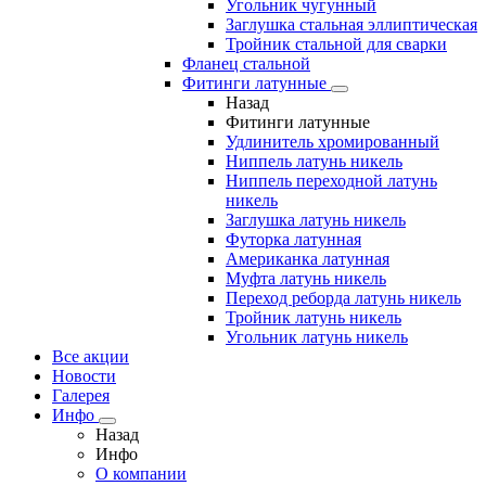
Угольник чугунный
Заглушка стальная эллиптическая
Тройник стальной для сварки
Фланец стальной
Фитинги латунные
Назад
Фитинги латунные
Удлинитель хромированный
Ниппель латунь никель
Ниппель переходной латунь
никель
Заглушка латунь никель
Футорка латунная
Американка латунная
Муфта латунь никель
Переход реборда латунь никель
Тройник латунь никель
Угольник латунь никель
Все акции
Новости
Галерея
Инфо
Назад
Инфо
О компании