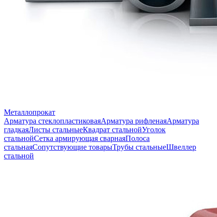
Металлопрокат
Арматура стеклопластиковая
Арматура рифленая
Арматура
гладкая
Листы стальные
Квадрат стальной
Уголок
стальной
Сетка армирующая сварная
Полоса
стальная
Сопутствующие товары
Трубы стальные
Швеллер
стальной