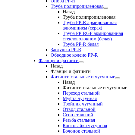
Опора PP-R
Труба полипропиленовая
Назад
Труба полипропиленовая
Труба PP-R армированная
алюминием (серая)
Труба PP-RGF армированная
стекловолокном (белая)
Труба РР-R белая
Заглушка PP-R
Обводное колено PP-R
Фланцы и фитинги
Назад
Фланцы и фитинги
Фитинги стальные и чугунные
Назад
Фитинги стальные и чугунные
Переход стальной
Муфта чугунная
Тройник чугунный
Отвод стальной
Сгон стальной
Резьба стальная
Контргайка чугунная
Бочонок стальной