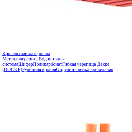
Кровельные материалы
Металлочерепица
Водосточная
система
Шифер
Поликарбонат
Гибкая черепица Дёкке
(DOCKE)
Рулонная кровля
Ондулин
Пленка кровельная