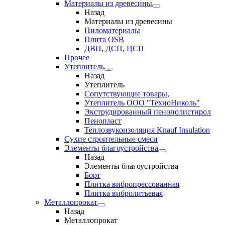
Материалы из древесины
Назад
Материалы из древесины
Пиломатериалы
Плита OSB
ДВП, ДСП, ЦСП
Прочее
Утеплитель
Назад
Утеплитель
Сопутствующие товары,
Утеплитель ООО "ТехноНиколь"
Экструдированный пенополистирол
Пенопласт
Теплозвукоизоляция Knauf Insulation
Сухие строительные смеси
Элементы благоустройства
Назад
Элементы благоустройства
Борт
Плитка вибропрессованная
Плитка вибролитьевая
Металлопрокат
Назад
Металлопрокат