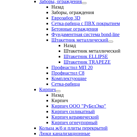
Заборы, ограждения
Назад
Заборы, ограждения
Еврозабор 3D
Сетка-рабица с ПВХ покрытием
Бетонные ограждения
Фундаментная система bond-line
Штакетник металлический
Назад
Штакетник металлический
Штакетник ELLIPSE
Штакетник TRAPEZE
Профнастил МП 20
Профнастил С8
Комплектующие
Сетка-рабица
Кирпич
Назад
Кирпич
Кирпич ООО "РуБелЭко"
Кирпич силикатный
Кирпич керамический
Кирпич огнеупорный
Кольца ж/б и плиты перекрытий
Люки канализационные