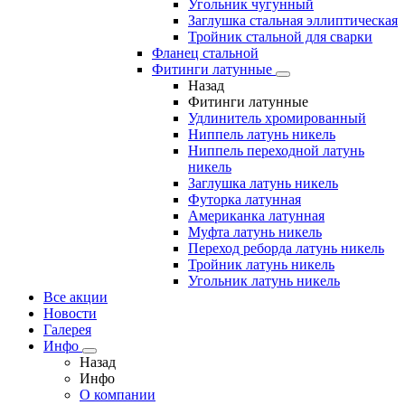
Угольник чугунный
Заглушка стальная эллиптическая
Тройник стальной для сварки
Фланец стальной
Фитинги латунные
Назад
Фитинги латунные
Удлинитель хромированный
Ниппель латунь никель
Ниппель переходной латунь
никель
Заглушка латунь никель
Футорка латунная
Американка латунная
Муфта латунь никель
Переход реборда латунь никель
Тройник латунь никель
Угольник латунь никель
Все акции
Новости
Галерея
Инфо
Назад
Инфо
О компании