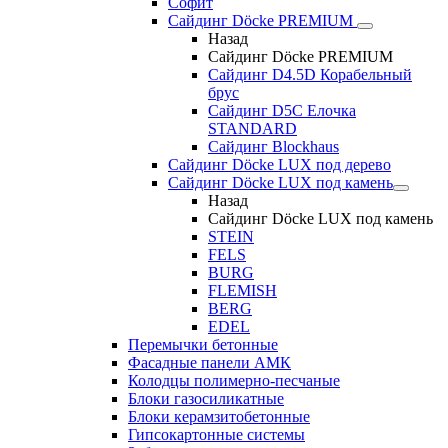
Софит
Сайдинг Döcke PREMIUM
Назад
Сайдинг Döcke PREMIUM
Сайдинг D4.5D Корабельный
брус
Сайдинг D5С Елочка
STANDARD
Сайдинг Blockhaus
Сайдинг Döcke LUX под дерево
Сайдинг Döcke LUX под камень
Назад
Сайдинг Döcke LUX под камень
STEIN
FELS
BURG
FLEMISH
BERG
EDEL
Перемычки бетонные
Фасадные панели АМК
Колодцы полимерно-песчаные
Блоки газосиликатные
Блоки керамзитобетонные
Гипсокартонные системы