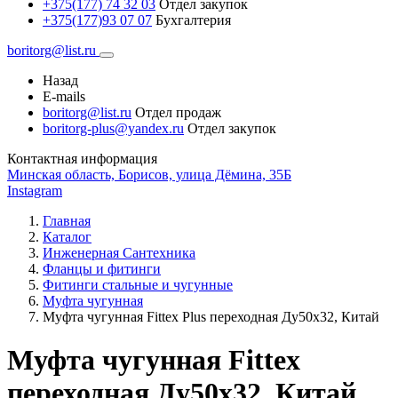
+375(177) 74 32 03
Отдел закупок
+375(177)93 07 07
Бухгалтерия
boritorg@list.ru
Назад
E-mails
boritorg@list.ru
Отдел продаж
boritorg-plus@yandex.ru
Отдел закупок
Контактная информация
Минская область, Борисов, улица Дёмина, 35Б
Instagram
Главная
Каталог
Инженерная Сантехника
Фланцы и фитинги
Фитинги стальные и чугунные
Муфта чугунная
Муфта чугунная Fittex Plus переходная Ду50х32, Китай
Муфта чугунная Fittex
переходная Ду50х32, Китай