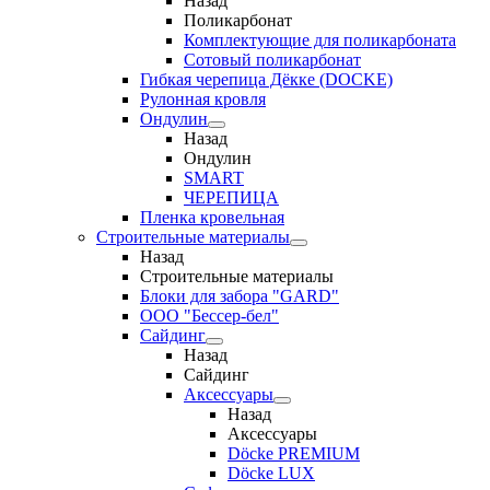
Назад
Поликарбонат
Комплектующие для поликарбоната
Сотовый поликарбонат
Гибкая черепица Дёкке (DOCKE)
Рулонная кровля
Ондулин
Назад
Ондулин
SMART
ЧЕРЕПИЦА
Пленка кровельная
Строительные материалы
Назад
Строительные материалы
Блоки для забора "GARD"
ООО "Бессер-бел"
Сайдинг
Назад
Сайдинг
Аксессуары
Назад
Аксессуары
Döcke PREMIUM
Döcke LUX