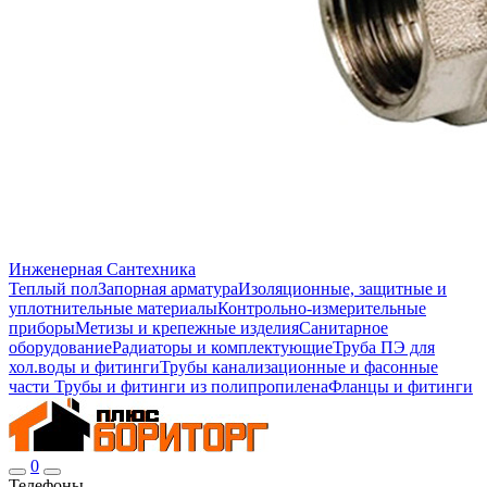
Инженерная Сантехника
Теплый пол
Запорная арматура
Изоляционные, защитные и
уплотнительные материалы
Контрольно-измерительные
приборы
Метизы и крепежные изделия
Санитарное
оборудование
Радиаторы и комплектующие
Труба ПЭ для
хол.воды и фитинги
Трубы канализационные и фасонные
части
Трубы и фитинги из полипропилена
Фланцы и фитинги
0
Телефоны