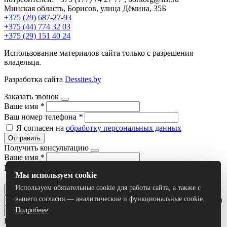
Минская область, Борисов, улица Дёмина, 35Б
+375 (29) 687-27-93
+375 (44) 774 32 03
+375 (29) 151 40 24
Использование материалов сайта только с разрешения
владельца.
Разработка сайта
Dessites.by
Заказать звонок
Ваше имя
*
Ваш номер телефона
*
Я согласен на
обработку персональных данных
Отправить
Получить консультацию
Ваше имя
*
Ваш номер телефона
*
Мы используем cookie
Я согласен на
обработку персональных данных
Используем обязательные cookie для работы сайта, а также с
Отправить
вашего согласия — аналитические и функциональные cookie.
Умный поиск(тестовый режим)
Подробнее
Все результаты