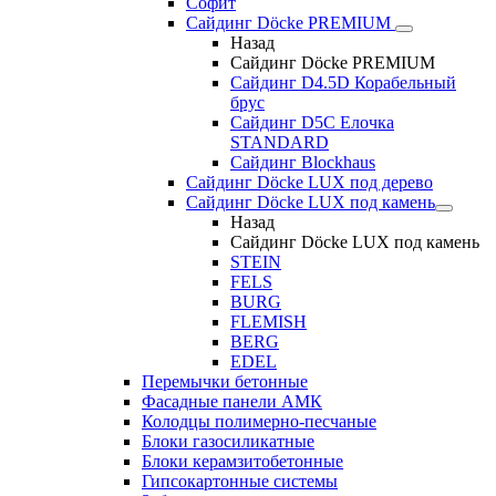
Софит
Сайдинг Döcke PREMIUM
Назад
Сайдинг Döcke PREMIUM
Сайдинг D4.5D Корабельный
брус
Сайдинг D5С Елочка
STANDARD
Сайдинг Blockhaus
Сайдинг Döcke LUX под дерево
Сайдинг Döcke LUX под камень
Назад
Сайдинг Döcke LUX под камень
STEIN
FELS
BURG
FLEMISH
BERG
EDEL
Перемычки бетонные
Фасадные панели АМК
Колодцы полимерно-песчаные
Блоки газосиликатные
Блоки керамзитобетонные
Гипсокартонные системы