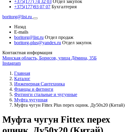
+375(177) 74 32 03
Отдел закупок
+375(177)93 07 07
Бухгалтерия
boritorg@list.ru
Назад
E-mails
boritorg@list.ru
Отдел продаж
boritorg-plus@yandex.ru
Отдел закупок
Контактная информация
Минская область, Борисов, улица Дёмина, 35Б
Instagram
Главная
Каталог
Инженерная Сантехника
Фланцы и фитинги
Фитинги стальные и чугунные
Муфта чугунная
Муфта чугун Fittex Plus перех оцинк. Ду50х20 (Китай)
Муфта чугун Fittex перех
оцинк. Ду50х20 (Китай)