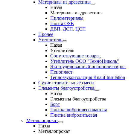
Материалы из древесины
Назад
Материалы из древесины
Пиломатериалы
Плита OSB
ДВП, ДСП, ЦСП
Прочее
Утеплитель
Назад
Утеплитель
Сопутствующие товары,
Утеплитель ООО "ТехноНиколь"
Экструдированный пенополистирол
Пенопласт
Теплозвукоизоляция Knauf Insulation
Сухие строительные смеси
Элементы благоустройства
Назад
Элементы благоустройства
Борт
Плитка вибропрессованная
Плитка вибролитьевая
Металлопрокат
Назад
Металлопрокат