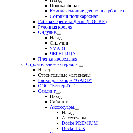
Назад
Поликарбонат
Комплектующие для поликарбоната
Сотовый поликарбонат
Гибкая черепица Дёкке (DOCKE)
Рулонная кровля
Ондулин
Назад
Ондулин
SMART
ЧЕРЕПИЦА
Пленка кровельная
Строительные материалы
Назад
Строительные материалы
Блоки для забора "GARD"
ООО "Бессер-бел"
Сайдинг
Назад
Сайдинг
Аксессуары
Назад
Аксессуары
Döcke PREMIUM
Döcke LUX