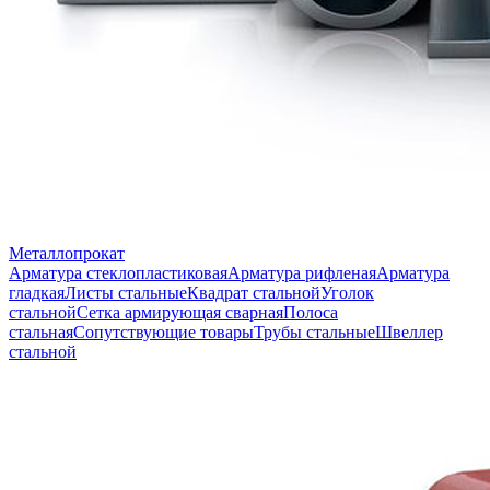
Металлопрокат
Арматура стеклопластиковая
Арматура рифленая
Арматура
гладкая
Листы стальные
Квадрат стальной
Уголок
стальной
Сетка армирующая сварная
Полоса
стальная
Сопутствующие товары
Трубы стальные
Швеллер
стальной