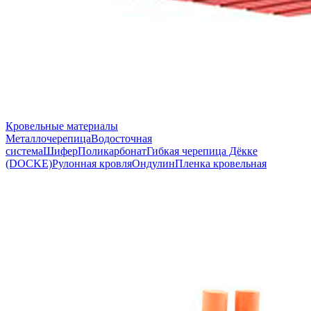
Кровельные материалы
Металлочерепица
Водосточная
система
Шифер
Поликарбонат
Гибкая черепица Дёкке
(DOCKE)
Рулонная кровля
Ондулин
Пленка кровельная