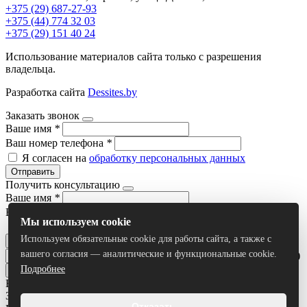
+375 (29) 687-27-93
+375 (44) 774 32 03
+375 (29) 151 40 24
Использование материалов сайта только с разрешения
владельца.
Разработка сайта
Dessites.by
Заказать звонок
Ваше имя
*
Ваш номер телефона
*
Я согласен на
обработку персональных данных
Отправить
Получить консультацию
Ваше имя
*
Ваш номер телефона
*
Мы используем cookie
Я согласен на
обработку персональных данных
Используем обязательные cookie для работы сайта, а также с
Отправить
вашего согласия — аналитические и функциональные cookie.
Умный поиск(тестовый режим)
Подробнее
Все результаты
Задать вопрос
Отказать