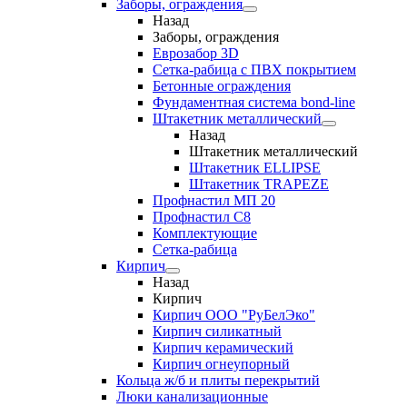
Заборы, ограждения
Назад
Заборы, ограждения
Еврозабор 3D
Сетка-рабица с ПВХ покрытием
Бетонные ограждения
Фундаментная система bond-line
Штакетник металлический
Назад
Штакетник металлический
Штакетник ELLIPSE
Штакетник TRAPEZE
Профнастил МП 20
Профнастил С8
Комплектующие
Сетка-рабица
Кирпич
Назад
Кирпич
Кирпич ООО "РуБелЭко"
Кирпич силикатный
Кирпич керамический
Кирпич огнеупорный
Кольца ж/б и плиты перекрытий
Люки канализационные