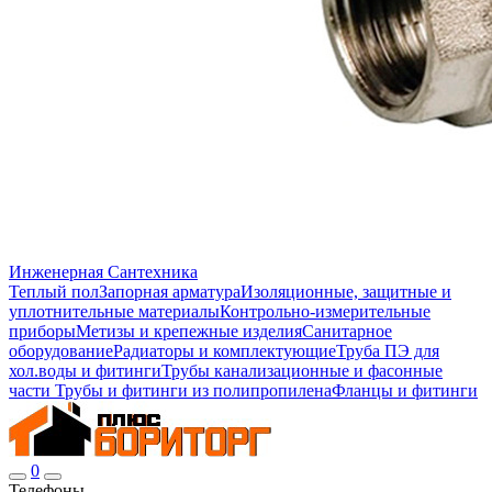
Инженерная Сантехника
Теплый пол
Запорная арматура
Изоляционные, защитные и
уплотнительные материалы
Контрольно-измерительные
приборы
Метизы и крепежные изделия
Санитарное
оборудование
Радиаторы и комплектующие
Труба ПЭ для
хол.воды и фитинги
Трубы канализационные и фасонные
части
Трубы и фитинги из полипропилена
Фланцы и фитинги
0
Телефоны