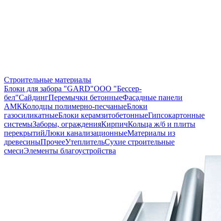
Строительные материалы
Блоки для забора "GARD"
ООО "Бессер-
бел"
Сайдинг
Перемычки бетонные
Фасадные панели
АМК
Колодцы полимерно-песчаные
Блоки
газосиликатные
Блоки керамзитобетонные
Гипсокартонные
системы
Заборы, ограждения
Кирпич
Кольца ж/б и плиты
перекрытий
Люки канализационные
Материалы из
древесины
Прочее
Утеплитель
Сухие строительные
смеси
Элементы благоустройства