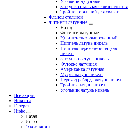
Угольник чугунный
Заглушка стальная эллиптическая
Тройник стальной для сварки
Фланец стальной
Фитинги латунные
Назад
Фитинги латунные
Удлинитель хромированный
Ниппель латунь никель
Ниппель переходной латунь
никель
Заглушка латунь никель
Футорка латунная
Американка латунная
Муфта латунь никель
Переход реборда латунь никель
Тройник латунь никель
Угольник латунь никель
Все акции
Новости
Галерея
Инфо
Назад
Инфо
О компании