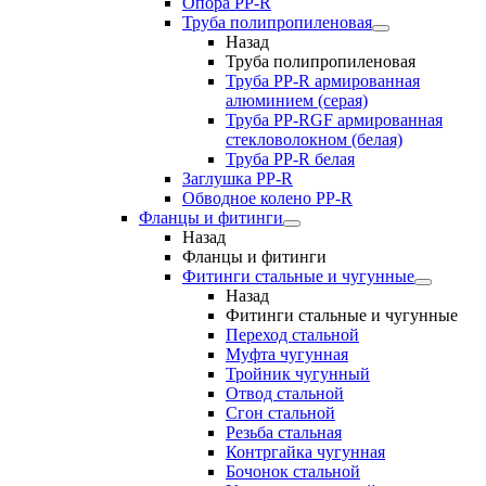
Опора PP-R
Труба полипропиленовая
Назад
Труба полипропиленовая
Труба PP-R армированная
алюминием (серая)
Труба PP-RGF армированная
стекловолокном (белая)
Труба РР-R белая
Заглушка PP-R
Обводное колено PP-R
Фланцы и фитинги
Назад
Фланцы и фитинги
Фитинги стальные и чугунные
Назад
Фитинги стальные и чугунные
Переход стальной
Муфта чугунная
Тройник чугунный
Отвод стальной
Сгон стальной
Резьба стальная
Контргайка чугунная
Бочонок стальной