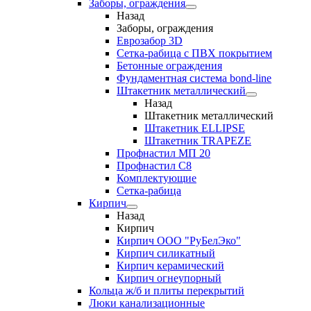
Заборы, ограждения
Назад
Заборы, ограждения
Еврозабор 3D
Сетка-рабица с ПВХ покрытием
Бетонные ограждения
Фундаментная система bond-line
Штакетник металлический
Назад
Штакетник металлический
Штакетник ELLIPSE
Штакетник TRAPEZE
Профнастил МП 20
Профнастил С8
Комплектующие
Сетка-рабица
Кирпич
Назад
Кирпич
Кирпич ООО "РуБелЭко"
Кирпич силикатный
Кирпич керамический
Кирпич огнеупорный
Кольца ж/б и плиты перекрытий
Люки канализационные