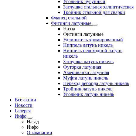
Угольник чугунный
Заглушка стальная эллиптическая
Тройник стальной для сварки
Фланец стальной
Фитинги латунные
Назад
Фитинги латунные
Удлинитель хромированный
Ниппель латунь никель
Ниппель переходной латунь
никель
Заглушка латунь никель
Футорка латунная
Американка латунная
Муфта латунь никель
Переход реборда латунь никель
Тройник латунь никель
Угольник латунь никель
Все акции
Новости
Галерея
Инфо
Назад
Инфо
О компании