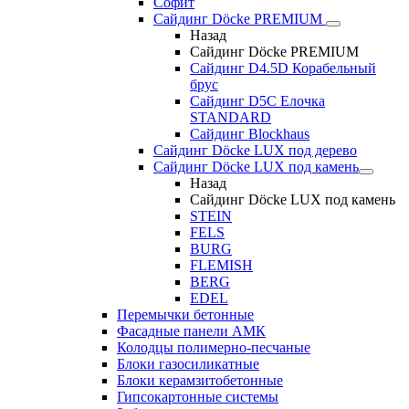
Софит
Сайдинг Döcke PREMIUM
Назад
Сайдинг Döcke PREMIUM
Сайдинг D4.5D Корабельный
брус
Сайдинг D5С Елочка
STANDARD
Сайдинг Blockhaus
Сайдинг Döcke LUX под дерево
Сайдинг Döcke LUX под камень
Назад
Сайдинг Döcke LUX под камень
STEIN
FELS
BURG
FLEMISH
BERG
EDEL
Перемычки бетонные
Фасадные панели АМК
Колодцы полимерно-песчаные
Блоки газосиликатные
Блоки керамзитобетонные
Гипсокартонные системы