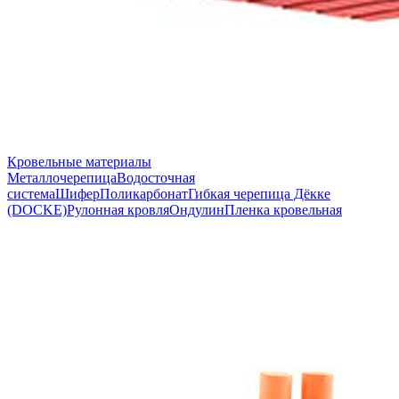
Кровельные материалы
Металлочерепица
Водосточная
система
Шифер
Поликарбонат
Гибкая черепица Дёкке
(DOCKE)
Рулонная кровля
Ондулин
Пленка кровельная