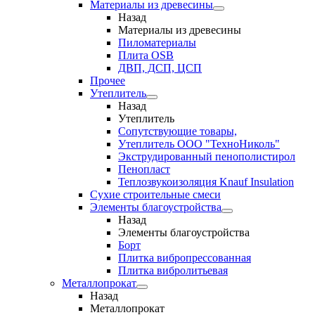
Материалы из древесины
Назад
Материалы из древесины
Пиломатериалы
Плита OSB
ДВП, ДСП, ЦСП
Прочее
Утеплитель
Назад
Утеплитель
Сопутствующие товары,
Утеплитель ООО "ТехноНиколь"
Экструдированный пенополистирол
Пенопласт
Теплозвукоизоляция Knauf Insulation
Сухие строительные смеси
Элементы благоустройства
Назад
Элементы благоустройства
Борт
Плитка вибропрессованная
Плитка вибролитьевая
Металлопрокат
Назад
Металлопрокат