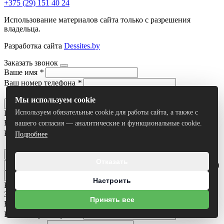
+375 (29) 151 40 24
Использование материалов сайта только с разрешения
владельца.
Разработка сайта
Dessites.by
Заказать звонок
Ваше имя
*
Ваш номер телефона
*
Я согласен на
обработку персональных данных
Мы используем cookie
Отправить
Используем обязательные cookie для работы сайта, а также с
Получить консультацию
Ваше имя
*
вашего согласия — аналитические и функциональные cookie.
Ваш номер телефона
*
Подробнее
Я согласен на
обработку персональных данных
Отправить
Отказать
Умный поиск(тестовый режим)
Настроить
Все результаты
Задать вопрос
Принять все
Ваше имя
*
Ваш номер телефона
*