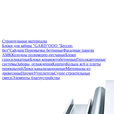
Строительные материалы
Блоки для забора "GARD"
ООО "Бессер-
бел"
Сайдинг
Перемычки бетонные
Фасадные панели
АМК
Колодцы полимерно-песчаные
Блоки
газосиликатные
Блоки керамзитобетонные
Гипсокартонные
системы
Заборы, ограждения
Кирпич
Кольца ж/б и плиты
перекрытий
Люки канализационные
Материалы из
древесины
Прочее
Утеплитель
Сухие строительные
смеси
Элементы благоустройства