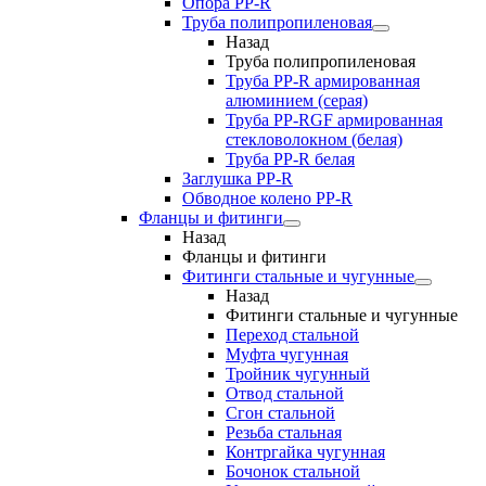
Опора PP-R
Труба полипропиленовая
Назад
Труба полипропиленовая
Труба PP-R армированная
алюминием (серая)
Труба PP-RGF армированная
стекловолокном (белая)
Труба РР-R белая
Заглушка PP-R
Обводное колено PP-R
Фланцы и фитинги
Назад
Фланцы и фитинги
Фитинги стальные и чугунные
Назад
Фитинги стальные и чугунные
Переход стальной
Муфта чугунная
Тройник чугунный
Отвод стальной
Сгон стальной
Резьба стальная
Контргайка чугунная
Бочонок стальной