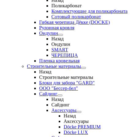
Назад
Поликарбонат
Комплектующие для поликарбоната
Сотовый поликарбонат
Гибкая черепица Дёкке (DOCKE)
Рулонная кровля
Ондулин
Назад
Ондулин
SMART
ЧЕРЕПИЦА
Пленка кровельная
Строительные материалы
Назад
Строительные материалы
Блоки для забора "GARD"
ООО "Бессер-бел"
Сайдинг
Назад
Сайдинг
Аксессуары
Назад
Аксессуары
Döcke PREMIUM
Döcke LUX