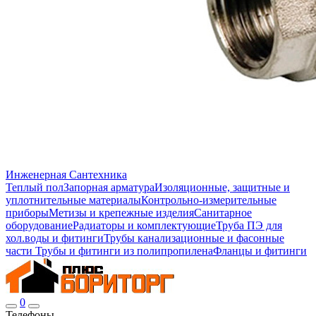
Инженерная Сантехника
Теплый пол
Запорная арматура
Изоляционные, защитные и
уплотнительные материалы
Контрольно-измерительные
приборы
Метизы и крепежные изделия
Санитарное
оборудование
Радиаторы и комплектующие
Труба ПЭ для
хол.воды и фитинги
Трубы канализационные и фасонные
части
Трубы и фитинги из полипропилена
Фланцы и фитинги
0
Телефоны