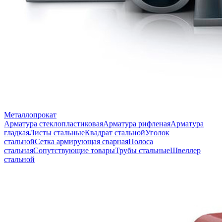
Металлопрокат
Арматура стеклопластиковая
Арматура рифленая
Арматура
гладкая
Листы стальные
Квадрат стальной
Уголок
стальной
Сетка армирующая сварная
Полоса
стальная
Сопутствующие товары
Трубы стальные
Швеллер
стальной