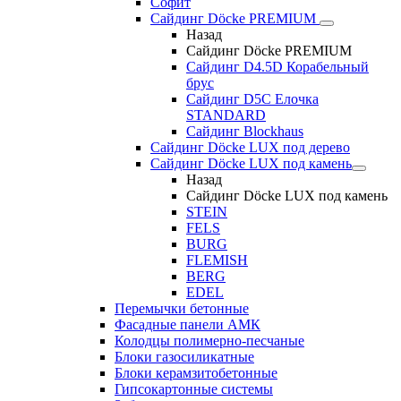
Софит
Сайдинг Döcke PREMIUM
Назад
Сайдинг Döcke PREMIUM
Сайдинг D4.5D Корабельный
брус
Сайдинг D5С Елочка
STANDARD
Сайдинг Blockhaus
Сайдинг Döcke LUX под дерево
Сайдинг Döcke LUX под камень
Назад
Сайдинг Döcke LUX под камень
STEIN
FELS
BURG
FLEMISH
BERG
EDEL
Перемычки бетонные
Фасадные панели АМК
Колодцы полимерно-песчаные
Блоки газосиликатные
Блоки керамзитобетонные
Гипсокартонные системы