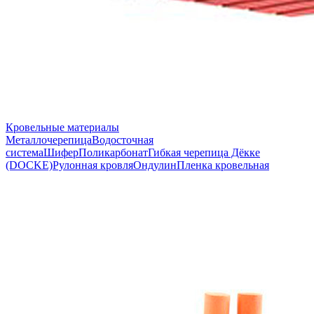
Кровельные материалы
Металлочерепица
Водосточная
система
Шифер
Поликарбонат
Гибкая черепица Дёкке
(DOCKE)
Рулонная кровля
Ондулин
Пленка кровельная