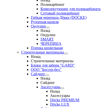
Назад
Поликарбонат
Комплектующие для поликарбоната
Сотовый поликарбонат
Гибкая черепица Дёкке (DOCKE)
Рулонная кровля
Ондулин
Назад
Ондулин
SMART
ЧЕРЕПИЦА
Пленка кровельная
Строительные материалы
Назад
Строительные материалы
Блоки для забора "GARD"
ООО "Бессер-бел"
Сайдинг
Назад
Сайдинг
Аксессуары
Назад
Аксессуары
Döcke PREMIUM
Döcke LUX