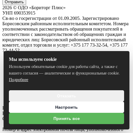
Отправить
2026 © ОДО «Бориторг Плюс»
УНП 690353915
Св-во о госрегистрации от 01.09.2005. Зарегистрировано
Борисовским районным исполнительным комитетом. Номера
уполномоченных рассматривать обращения покупателей в
соответствии с законодательством об обращениях граждан и
юридических лиц: Борисовский районный исполнительный
комитет, отдел торговли и услуг: +375 177 73-32-54, +375 177
73-44-52
Мы используем cookie
Новости
Доставка и оплата
Используем обязательные cookie для работы сайта, а также с
Политика конфиденциальности
вашего согласия — аналитические и функциональные cookie.
Положение о cookie-файлах
Подробнее
Порядок подачи покупателем обращений о нарушении
его прав
Электронное обращение
Отказать
Контакты
Настроить
Пн.-Пт.: 08:00 - 18:00
Вс: 8.30-16.30
Суббота - выходной
Принять все
Номер и адрес электронной почты лица, уполномоченного