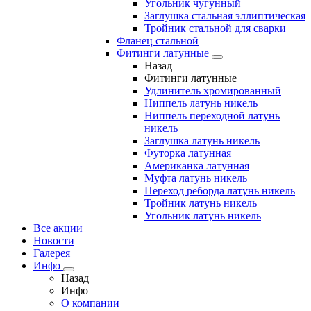
Угольник чугунный
Заглушка стальная эллиптическая
Тройник стальной для сварки
Фланец стальной
Фитинги латунные
Назад
Фитинги латунные
Удлинитель хромированный
Ниппель латунь никель
Ниппель переходной латунь
никель
Заглушка латунь никель
Футорка латунная
Американка латунная
Муфта латунь никель
Переход реборда латунь никель
Тройник латунь никель
Угольник латунь никель
Все акции
Новости
Галерея
Инфо
Назад
Инфо
О компании