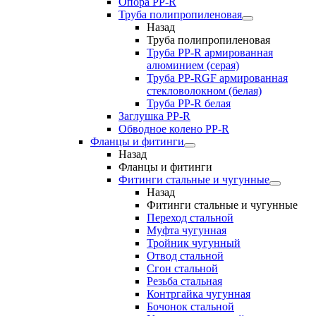
Опора PP-R
Труба полипропиленовая
Назад
Труба полипропиленовая
Труба PP-R армированная
алюминием (серая)
Труба PP-RGF армированная
стекловолокном (белая)
Труба РР-R белая
Заглушка PP-R
Обводное колено PP-R
Фланцы и фитинги
Назад
Фланцы и фитинги
Фитинги стальные и чугунные
Назад
Фитинги стальные и чугунные
Переход стальной
Муфта чугунная
Тройник чугунный
Отвод стальной
Сгон стальной
Резьба стальная
Контргайка чугунная
Бочонок стальной