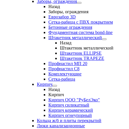
Заборы, ограждения
Назад
Заборы, ограждения
Еврозабор 3D
Сетка-рабица с ПВХ покрытием
Бетонные ограждения
Фундаментная система bond-line
Штакетник металлический
Назад
Штакетник металлический
Штакетник ELLIPSE
Штакетник TRAPEZE
Профнастил МП 20
Профнастил С8
Комплектующие
Сетка-рабица
Кирпич
Назад
Кирпич
Кирпич ООО "РуБелЭко"
Кирпич силикатный
Кирпич керамический
Кирпич огнеупорный
Кольца ж/б и плиты перекрытий
Люки канализационные