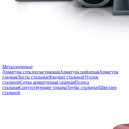
Металлопрокат
Арматура стеклопластиковая
Арматура рифленая
Арматура
гладкая
Листы стальные
Квадрат стальной
Уголок
стальной
Сетка армирующая сварная
Полоса
стальная
Сопутствующие товары
Трубы стальные
Швеллер
стальной