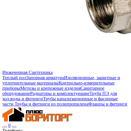
Инженерная Сантехника
Теплый пол
Запорная арматура
Изоляционные, защитные и
уплотнительные материалы
Контрольно-измерительные
приборы
Метизы и крепежные изделия
Санитарное
оборудование
Радиаторы и комплектующие
Труба ПЭ для
хол.воды и фитинги
Трубы канализационные и фасонные
части
Трубы и фитинги из полипропилена
Фланцы и фитинги
0
Телефоны