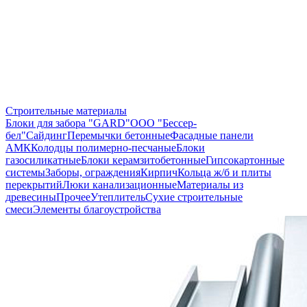
Строительные материалы
Блоки для забора "GARD"
ООО "Бессер-
бел"
Сайдинг
Перемычки бетонные
Фасадные панели
АМК
Колодцы полимерно-песчаные
Блоки
газосиликатные
Блоки керамзитобетонные
Гипсокартонные
системы
Заборы, ограждения
Кирпич
Кольца ж/б и плиты
перекрытий
Люки канализационные
Материалы из
древесины
Прочее
Утеплитель
Сухие строительные
смеси
Элементы благоустройства