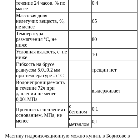
течение 24 часов, % по
0,4
массе
Массовая доля
нелетучих веществ, %,
65
не менее
Температура
размягчения °C, не
80
ниже
Условная вязкость, с, не
10
ниже
Гибкость на брусе
радиусом 5,0±0,2 мм
трещин нет
при температуре -5 °С
Водонепроницаемость
в течение 72ч при
выдерживает
давлении не менее
0,001МПа
с
0,1
Прочность сцепления с
бетоном
основанием, МПа, не
с
менее
0,1
металлом
Мастику гидроизоляционную можно купить в Борисове в