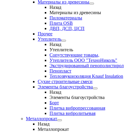
Материалы из древесины
Назад
Материалы из древесины
Пиломатериалы
Плита OSB
ДВП, ДСП, ЦСП
Прочее
Утеплитель
Назад
Утеплитель
Сопутствующие товары,
Утеплитель ООО "ТехноНиколь"
Экструдированный пенополистирол
Пенопласт
Теплозвукоизоляция Knauf Insulation
Сухие строительные смеси
Элементы благоустройства
Назад
Элементы благоустройства
Борт
Плитка вибропрессованная
Плитка вибролитьевая
Металлопрокат
Назад
Металлопрокат