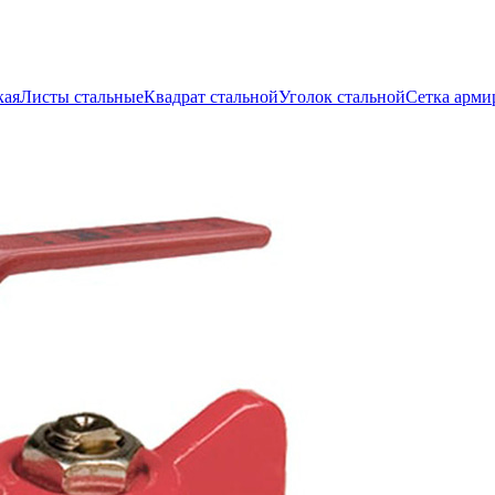
кая
Листы стальные
Квадрат стальной
Уголок стальной
Сетка арми