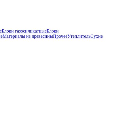
е
Блоки газосиликатные
Блоки
ые
Материалы из древесины
Прочее
Утеплитель
Сухие