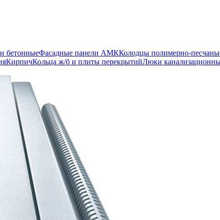
и бетонные
Фасадные панели АМК
Колодцы полимерно-песчаны
ия
Кирпич
Кольца ж/б и плиты перекрытий
Люки канализационн