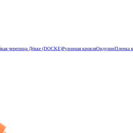
бкая черепица Дёкке (DOCKE)
Рулонная кровля
Ондулин
Пленка 