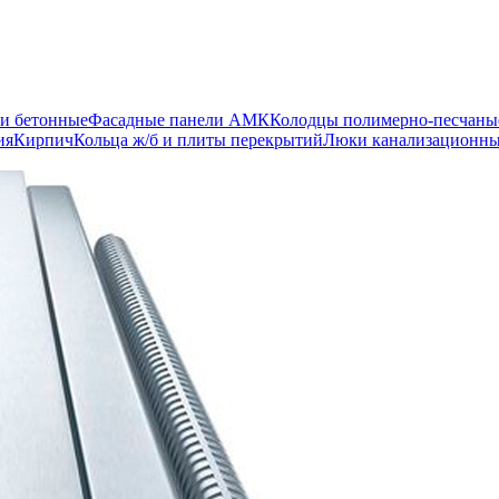
и бетонные
Фасадные панели АМК
Колодцы полимерно-песчаны
ия
Кирпич
Кольца ж/б и плиты перекрытий
Люки канализационн