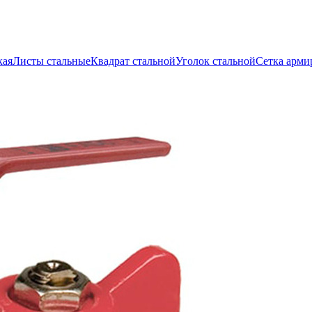
кая
Листы стальные
Квадрат стальной
Уголок стальной
Сетка арми