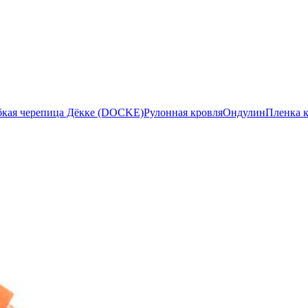
бкая черепица Дёкке (DOCKE)
Рулонная кровля
Ондулин
Пленка 