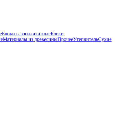
е
Блоки газосиликатные
Блоки
ые
Материалы из древесины
Прочее
Утеплитель
Сухие