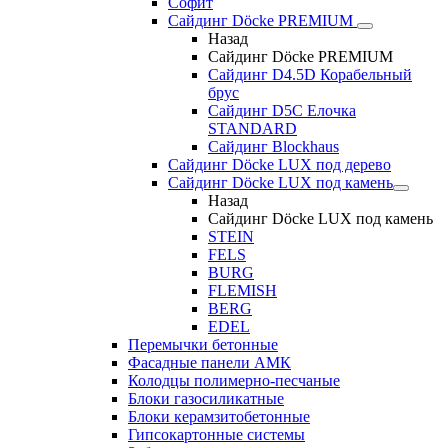
Софит
Сайдинг Döcke PREMIUM
Назад
Сайдинг Döcke PREMIUM
Сайдинг D4.5D Корабельный
брус
Сайдинг D5С Елочка
STANDARD
Сайдинг Blockhaus
Сайдинг Döcke LUX под дерево
Сайдинг Döcke LUX под камень
Назад
Сайдинг Döcke LUX под камень
STEIN
FELS
BURG
FLEMISH
BERG
EDEL
Перемычки бетонные
Фасадные панели АМК
Колодцы полимерно-песчаные
Блоки газосиликатные
Блоки керамзитобетонные
Гипсокартонные системы