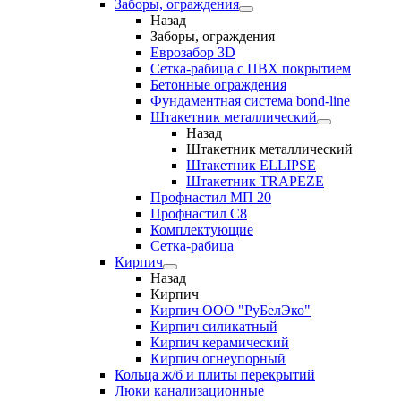
Заборы, ограждения
Назад
Заборы, ограждения
Еврозабор 3D
Сетка-рабица с ПВХ покрытием
Бетонные ограждения
Фундаментная система bond-line
Штакетник металлический
Назад
Штакетник металлический
Штакетник ELLIPSE
Штакетник TRAPEZE
Профнастил МП 20
Профнастил С8
Комплектующие
Сетка-рабица
Кирпич
Назад
Кирпич
Кирпич ООО "РуБелЭко"
Кирпич силикатный
Кирпич керамический
Кирпич огнеупорный
Кольца ж/б и плиты перекрытий
Люки канализационные