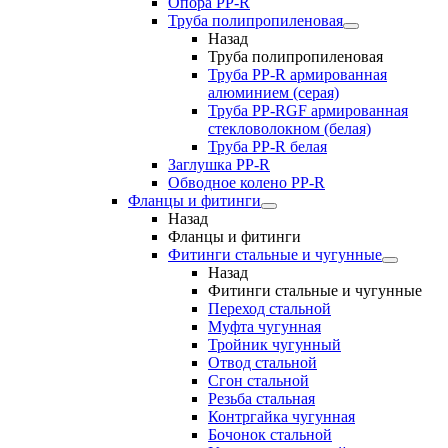
Опора PP-R
Труба полипропиленовая
Назад
Труба полипропиленовая
Труба PP-R армированная
алюминием (серая)
Труба PP-RGF армированная
стекловолокном (белая)
Труба РР-R белая
Заглушка PP-R
Обводное колено PP-R
Фланцы и фитинги
Назад
Фланцы и фитинги
Фитинги стальные и чугунные
Назад
Фитинги стальные и чугунные
Переход стальной
Муфта чугунная
Тройник чугунный
Отвод стальной
Сгон стальной
Резьба стальная
Контргайка чугунная
Бочонок стальной