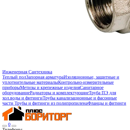
Инженерная Сантехника
Теплый пол
Запорная арматура
Изоляционные, защитные и
уплотнительные материалы
Контрольно-измерительные
приборы
Метизы и крепежные изделия
Санитарное
оборудование
Радиаторы и комплектующие
Труба ПЭ для
хол.воды и фитинги
Трубы канализационные и фасонные
части
Трубы и фитинги из полипропилена
Фланцы и фитинги
0
Телефоны