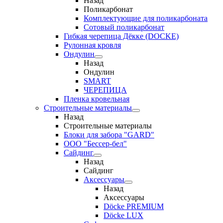
Назад
Поликарбонат
Комплектующие для поликарбоната
Сотовый поликарбонат
Гибкая черепица Дёкке (DOCKE)
Рулонная кровля
Ондулин
Назад
Ондулин
SMART
ЧЕРЕПИЦА
Пленка кровельная
Строительные материалы
Назад
Строительные материалы
Блоки для забора "GARD"
ООО "Бессер-бел"
Сайдинг
Назад
Сайдинг
Аксессуары
Назад
Аксессуары
Döcke PREMIUM
Döcke LUX