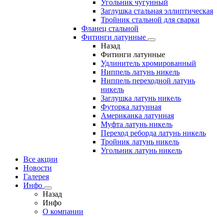
Угольник чугунный
Заглушка стальная эллиптическая
Тройник стальной для сварки
Фланец стальной
Фитинги латунные
Назад
Фитинги латунные
Удлинитель хромированный
Ниппель латунь никель
Ниппель переходной латунь
никель
Заглушка латунь никель
Футорка латунная
Американка латунная
Муфта латунь никель
Переход реборда латунь никель
Тройник латунь никель
Угольник латунь никель
Все акции
Новости
Галерея
Инфо
Назад
Инфо
О компании