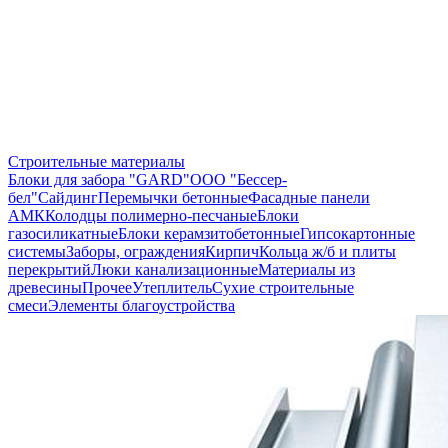
Строительные материалы
Блоки для забора "GARD"
ООО "Бессер-
бел"
Сайдинг
Перемычки бетонные
Фасадные панели
АМК
Колодцы полимерно-песчаные
Блоки
газосиликатные
Блоки керамзитобетонные
Гипсокартонные
системы
Заборы, ограждения
Кирпич
Кольца ж/б и плиты
перекрытий
Люки канализационные
Материалы из
древесины
Прочее
Утеплитель
Сухие строительные
смеси
Элементы благоустройства