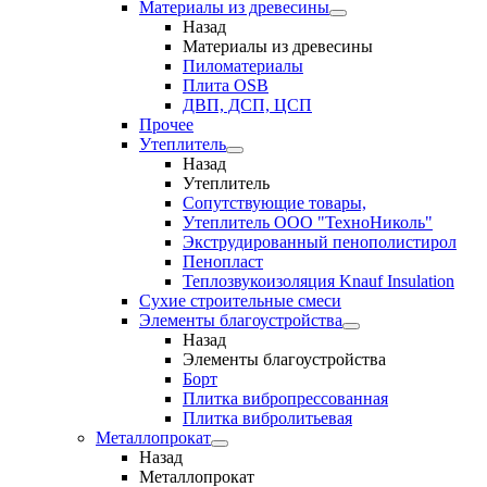
Материалы из древесины
Назад
Материалы из древесины
Пиломатериалы
Плита OSB
ДВП, ДСП, ЦСП
Прочее
Утеплитель
Назад
Утеплитель
Сопутствующие товары,
Утеплитель ООО "ТехноНиколь"
Экструдированный пенополистирол
Пенопласт
Теплозвукоизоляция Knauf Insulation
Сухие строительные смеси
Элементы благоустройства
Назад
Элементы благоустройства
Борт
Плитка вибропрессованная
Плитка вибролитьевая
Металлопрокат
Назад
Металлопрокат