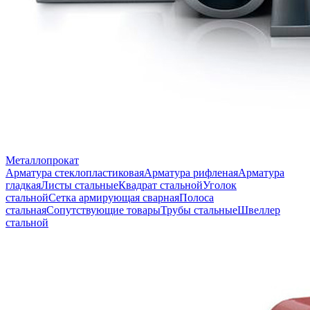
Металлопрокат
Арматура стеклопластиковая
Арматура рифленая
Арматура
гладкая
Листы стальные
Квадрат стальной
Уголок
стальной
Сетка армирующая сварная
Полоса
стальная
Сопутствующие товары
Трубы стальные
Швеллер
стальной