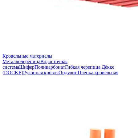
Кровельные материалы
Металлочерепица
Водосточная
система
Шифер
Поликарбонат
Гибкая черепица Дёкке
(DOCKE)
Рулонная кровля
Ондулин
Пленка кровельная