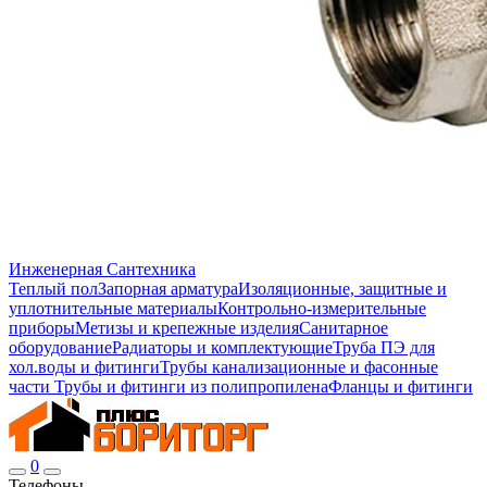
Инженерная Сантехника
Теплый пол
Запорная арматура
Изоляционные, защитные и
уплотнительные материалы
Контрольно-измерительные
приборы
Метизы и крепежные изделия
Санитарное
оборудование
Радиаторы и комплектующие
Труба ПЭ для
хол.воды и фитинги
Трубы канализационные и фасонные
части
Трубы и фитинги из полипропилена
Фланцы и фитинги
0
Телефоны