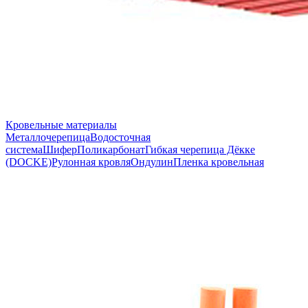
Кровельные материалы
Металлочерепица
Водосточная
система
Шифер
Поликарбонат
Гибкая черепица Дёкке
(DOCKE)
Рулонная кровля
Ондулин
Пленка кровельная