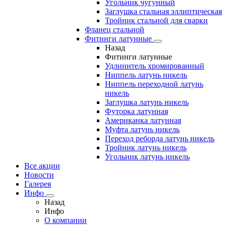
Угольник чугунный
Заглушка стальная эллиптическая
Тройник стальной для сварки
Фланец стальной
Фитинги латунные
Назад
Фитинги латунные
Удлинитель хромированный
Ниппель латунь никель
Ниппель переходной латунь
никель
Заглушка латунь никель
Футорка латунная
Американка латунная
Муфта латунь никель
Переход реборда латунь никель
Тройник латунь никель
Угольник латунь никель
Все акции
Новости
Галерея
Инфо
Назад
Инфо
О компании