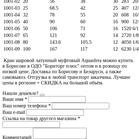
1001-02
20
56
38
30
283
20
1001-03
25
68.5
42
25
407
12
1001-04
32
78
55
20
608
16
1001-05
40
90
60
16
900
12
1001-06
50
106
71
16
1520
6/1
1001-07
65
121
92
14
2720
1/8
1001-08
80
143.6
105.5
12
4050
1/6
1001-09
100
167
117
12
6230
1/4
Кран шаровой латунный муфтовый Aquasfera можно купить
в Борисове в ОДО "Бориторг плюс" оптом и в розницу по
низкой цене. Доставка по Борисову и Беларуси, а также
самовывоз. Отгрузка в любой транспорт заказчика. Лучшие
цены в регионе + СКИДКА на большой объём.
Нашли дешевле?
Ваше имя
*
Ваш номер телефона
*
Ваш e-mail
Ссылка на товар другого магазина
*
Комментарий