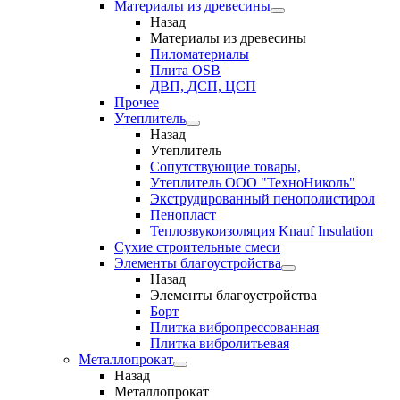
Материалы из древесины
Назад
Материалы из древесины
Пиломатериалы
Плита OSB
ДВП, ДСП, ЦСП
Прочее
Утеплитель
Назад
Утеплитель
Сопутствующие товары,
Утеплитель ООО "ТехноНиколь"
Экструдированный пенополистирол
Пенопласт
Теплозвукоизоляция Knauf Insulation
Сухие строительные смеси
Элементы благоустройства
Назад
Элементы благоустройства
Борт
Плитка вибропрессованная
Плитка вибролитьевая
Металлопрокат
Назад
Металлопрокат