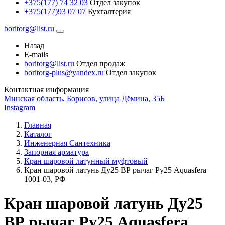
+375(177) 74 32 03
Отдел закупок
+375(177)93 07 07
Бухгалтерия
boritorg@list.ru
Назад
E-mails
boritorg@list.ru
Отдел продаж
boritorg-plus@yandex.ru
Отдел закупок
Контактная информация
Минская область, Борисов, улица Дёмина, 35Б
Instagram
Главная
Каталог
Инженерная Сантехника
Запорная арматура
Кран шаровой латунный муфтовый
Кран шаровой латунь Ду25 ВР рычаг Ру25 Aquasfera
1001-03, РФ
Кран шаровой латунь Ду25
ВР рычаг Ру25 Aquasfera