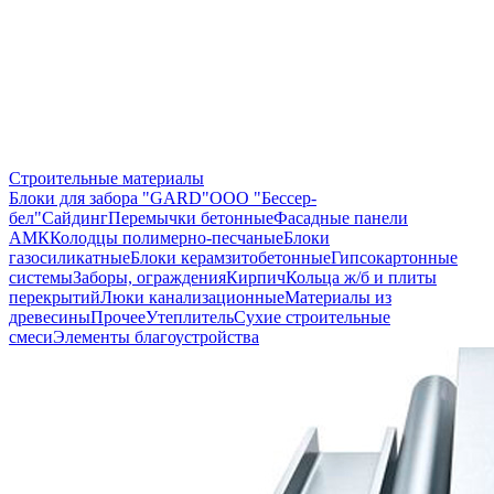
Строительные материалы
Блоки для забора "GARD"
ООО "Бессер-
бел"
Сайдинг
Перемычки бетонные
Фасадные панели
АМК
Колодцы полимерно-песчаные
Блоки
газосиликатные
Блоки керамзитобетонные
Гипсокартонные
системы
Заборы, ограждения
Кирпич
Кольца ж/б и плиты
перекрытий
Люки канализационные
Материалы из
древесины
Прочее
Утеплитель
Сухие строительные
смеси
Элементы благоустройства