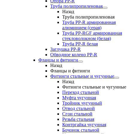
Опора PP-R
Труба полипропиленовая
Назад
Труба полипропиленовая
Труба PP-R армированная
алюминием (серая)
Труба PP-RGF армированная
стекловолокном (белая)
Труба РР-R белая
Заглушка PP-R
Обводное колено PP-R
Фланцы и фитинги
Назад
Фланцы и фитинги
Фитинги стальные и чугунные
Назад
Фитинги стальные и чугунные
Переход стальной
Муфта чугунная
Тройник чугунный
Отвод стальной
Сгон стальной
Резьба стальная
Контргайка чугунная
Бочонок стальной