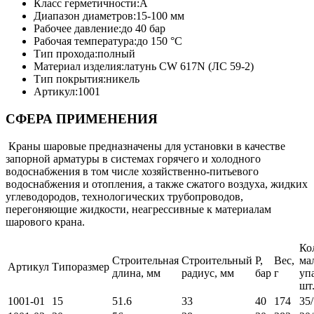
Класс герметичности:A
Диапазон диаметров:15-100 мм
Рабочее давление:до 40 бар
Рабочая температура:до 150 °C
Тип прохода:полный
Материал изделия:латунь CW 617N (ЛС 59-2)
Тип покрытия:никель
Артикул:1001
СФЕРА ПРИМЕНЕНИЯ
Краны шаровые предназначены для установки в качестве
запорной арматуры в системах горячего и холодного
водоснабжения в том числе хозяйственно-питьевого
водоснабжения и отопления, а также сжатого воздуха, жидких
углеводородов, технологических трубопроводов,
перегоняющие жидкости, неагрессивные к материалам
шарового крана.
Ко
Строительная
Строительный
Р,
Вес,
мал
Артикул
Типоразмер
длина, мм
радиус, мм
бар
г
уп
шт
1001-01
15
51.6
33
40
174
35