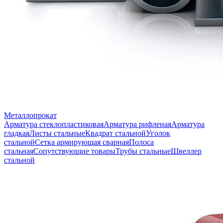
Металлопрокат
Арматура стеклопластиковая
Арматура рифленая
Арматура
гладкая
Листы стальные
Квадрат стальной
Уголок
стальной
Сетка армирующая сварная
Полоса
стальная
Сопутствующие товары
Трубы стальные
Швеллер
стальной