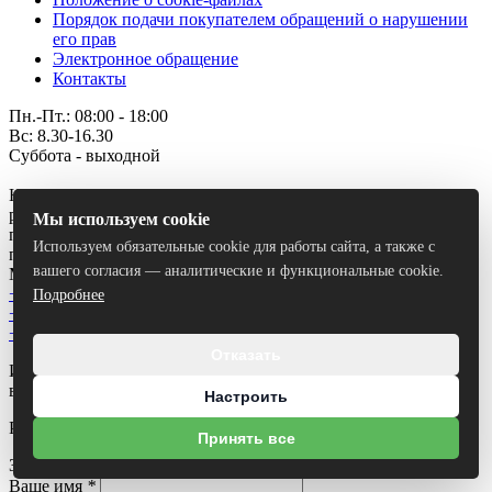
Порядок подачи покупателем обращений о нарушении
его прав
Электронное обращение
Контакты
Пн.-Пт.: 08:00 - 18:00
Вс: 8.30-16.30
Суббота - выходной
Номер и адрес электронной почты лица, уполномоченного
рассматривать обращения покупателей о нарушении их прав,
Мы используем cookie
предусмотренных законодательством о защите прав
Используем обязательные cookie для работы сайта, а также с
потребителей: +375 (177) 74 27 77 , boritorg@list.ru
вашего согласия — аналитические и функциональные cookie.
Минская область, Борисов, улица Дёмина, 35Б
+375 (29) 687-27-93
Подробнее
+375 (44) 774 32 03
+375 (29) 151 40 24
Отказать
Использование материалов сайта только с разрешения
владельца.
Настроить
Разработка сайта
Dessites.by
Принять все
Заказать звонок
Ваше имя
*