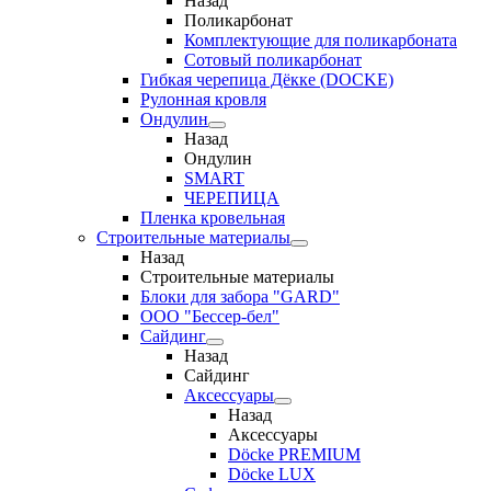
Назад
Поликарбонат
Комплектующие для поликарбоната
Сотовый поликарбонат
Гибкая черепица Дёкке (DOCKE)
Рулонная кровля
Ондулин
Назад
Ондулин
SMART
ЧЕРЕПИЦА
Пленка кровельная
Строительные материалы
Назад
Строительные материалы
Блоки для забора "GARD"
ООО "Бессер-бел"
Сайдинг
Назад
Сайдинг
Аксессуары
Назад
Аксессуары
Döcke PREMIUM
Döcke LUX