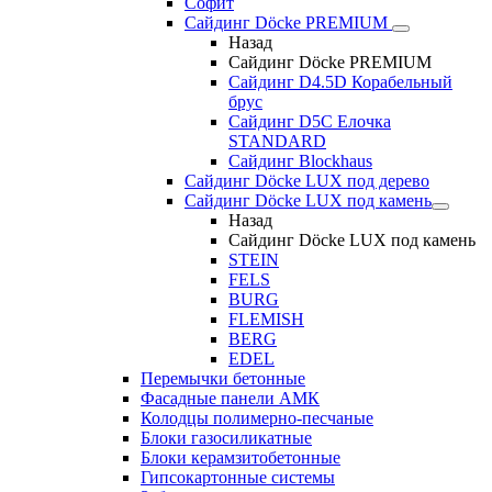
Софит
Сайдинг Döcke PREMIUM
Назад
Сайдинг Döcke PREMIUM
Сайдинг D4.5D Корабельный
брус
Сайдинг D5С Елочка
STANDARD
Сайдинг Blockhaus
Сайдинг Döcke LUX под дерево
Сайдинг Döcke LUX под камень
Назад
Сайдинг Döcke LUX под камень
STEIN
FELS
BURG
FLEMISH
BERG
EDEL
Перемычки бетонные
Фасадные панели АМК
Колодцы полимерно-песчаные
Блоки газосиликатные
Блоки керамзитобетонные
Гипсокартонные системы