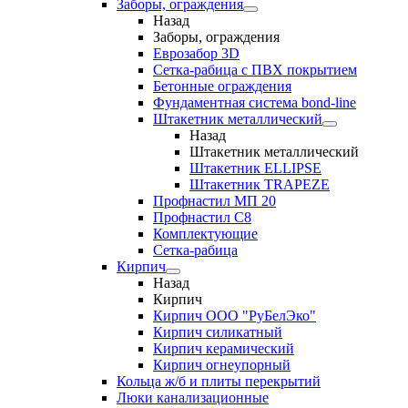
Заборы, ограждения
Назад
Заборы, ограждения
Еврозабор 3D
Сетка-рабица с ПВХ покрытием
Бетонные ограждения
Фундаментная система bond-line
Штакетник металлический
Назад
Штакетник металлический
Штакетник ELLIPSE
Штакетник TRAPEZE
Профнастил МП 20
Профнастил С8
Комплектующие
Сетка-рабица
Кирпич
Назад
Кирпич
Кирпич ООО "РуБелЭко"
Кирпич силикатный
Кирпич керамический
Кирпич огнеупорный
Кольца ж/б и плиты перекрытий
Люки канализационные