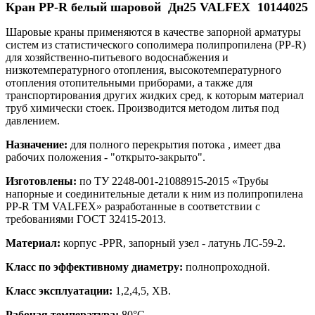
Кран PP-R белый шаровой Дн25 VALFEX 10144025
Шаровые краны применяются в качестве запорной арматуры
систем из статистического сополимера полипропилена (PP-R)
для хозяйственно-питьевого водоснабжения и
низкотемпературного отопления, высокотемпературного
отопления отопительными приборами, а также для
транспортирования других жидких сред, к которым материал
труб химически стоек. Производится методом литья под
давлением.
Назначение:
для полного перекрытия потока , имеет два
рабочих положения - "открыто-закрыто".
Изготовлены:
по ТУ 2248-001-21088915-2015 «Трубы
напорные и соединительные детали к ним из полипропилена
PP-R ТМ VALFEX» разработанные в соответствии с
требованиями ГОСТ 32415-2013.
Материал:
корпус -PPR, запорный узел - латунь ЛС-59-2.
Класс по эффективному диаметру:
полнопроходной.
Класс эксплуатации:
1,2,4,5, ХВ.
Рабочая температура:
80°С.