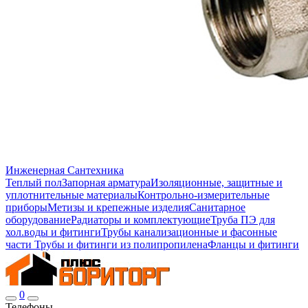
Инженерная Сантехника
Теплый пол
Запорная арматура
Изоляционные, защитные и
уплотнительные материалы
Контрольно-измерительные
приборы
Метизы и крепежные изделия
Санитарное
оборудование
Радиаторы и комплектующие
Труба ПЭ для
хол.воды и фитинги
Трубы канализационные и фасонные
части
Трубы и фитинги из полипропилена
Фланцы и фитинги
0
Телефоны