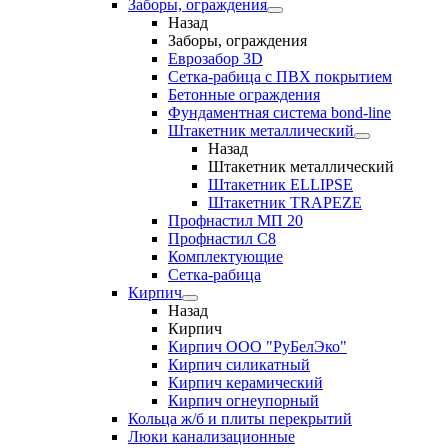
Заборы, ограждения
Назад
Заборы, ограждения
Еврозабор 3D
Сетка-рабица с ПВХ покрытием
Бетонные ограждения
Фундаментная система bond-line
Штакетник металлический
Назад
Штакетник металлический
Штакетник ELLIPSE
Штакетник TRAPEZE
Профнастил МП 20
Профнастил С8
Комплектующие
Сетка-рабица
Кирпич
Назад
Кирпич
Кирпич ООО "РуБелЭко"
Кирпич силикатный
Кирпич керамический
Кирпич огнеупорный
Кольца ж/б и плиты перекрытий
Люки канализационные