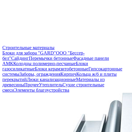
Строительные материалы
Блоки для забора "GARD"
ООО "Бессер-
бел"
Сайдинг
Перемычки бетонные
Фасадные панели
АМК
Колодцы полимерно-песчаные
Блоки
газосиликатные
Блоки керамзитобетонные
Гипсокартонные
системы
Заборы, ограждения
Кирпич
Кольца ж/б и плиты
перекрытий
Люки канализационные
Материалы из
древесины
Прочее
Утеплитель
Сухие строительные
смеси
Элементы благоустройства