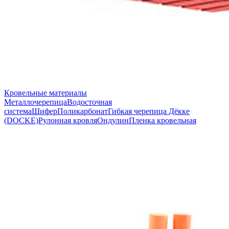
Кровельные материалы
Металлочерепица
Водосточная
система
Шифер
Поликарбонат
Гибкая черепица Дёкке
(DOCKE)
Рулонная кровля
Ондулин
Пленка кровельная