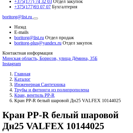
+375(177) 74 32 03
Отдел закупок
+375(177)93 07 07
Бухгалтерия
boritorg@list.ru
Назад
E-mails
boritorg@list.ru
Отдел продаж
boritorg-plus@yandex.ru
Отдел закупок
Контактная информация
Минская область, Борисов, улица Дёмина, 35Б
Instagram
Главная
Каталог
Инженерная Сантехника
Трубы и фитинги из полипропилена
Кран, вентиль PP-R
Кран PP-R белый шаровой Дн25 VALFEX 10144025
Кран PP-R белый шаровой
Дн25 VALFEX 10144025