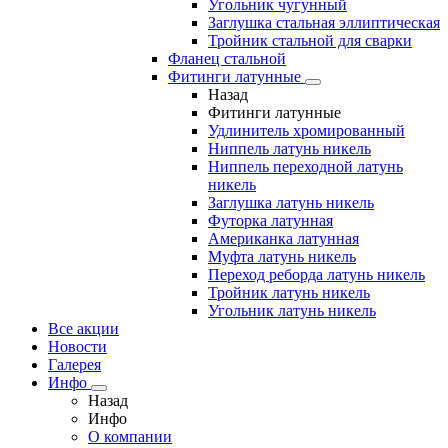
Угольник чугунный
Заглушка стальная эллиптическая
Тройник стальной для сварки
Фланец стальной
Фитинги латунные
Назад
Фитинги латунные
Удлинитель хромированный
Ниппель латунь никель
Ниппель переходной латунь
никель
Заглушка латунь никель
Футорка латунная
Американка латунная
Муфта латунь никель
Переход реборда латунь никель
Тройник латунь никель
Угольник латунь никель
Все акции
Новости
Галерея
Инфо
Назад
Инфо
О компании