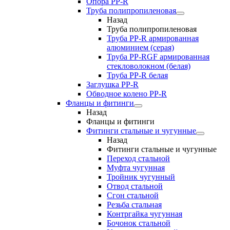
Опора PP-R
Труба полипропиленовая
Назад
Труба полипропиленовая
Труба PP-R армированная
алюминием (серая)
Труба PP-RGF армированная
стекловолокном (белая)
Труба РР-R белая
Заглушка PP-R
Обводное колено PP-R
Фланцы и фитинги
Назад
Фланцы и фитинги
Фитинги стальные и чугунные
Назад
Фитинги стальные и чугунные
Переход стальной
Муфта чугунная
Тройник чугунный
Отвод стальной
Сгон стальной
Резьба стальная
Контргайка чугунная
Бочонок стальной