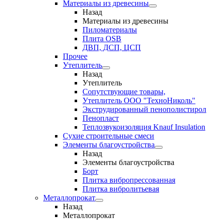
Материалы из древесины
Назад
Материалы из древесины
Пиломатериалы
Плита OSB
ДВП, ДСП, ЦСП
Прочее
Утеплитель
Назад
Утеплитель
Сопутствующие товары,
Утеплитель ООО "ТехноНиколь"
Экструдированный пенополистирол
Пенопласт
Теплозвукоизоляция Knauf Insulation
Сухие строительные смеси
Элементы благоустройства
Назад
Элементы благоустройства
Борт
Плитка вибропрессованная
Плитка вибролитьевая
Металлопрокат
Назад
Металлопрокат