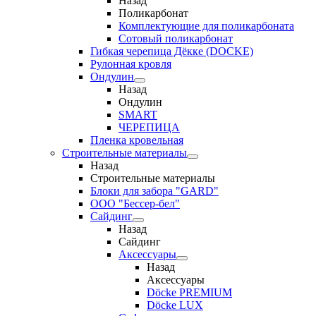
Назад
Поликарбонат
Комплектующие для поликарбоната
Сотовый поликарбонат
Гибкая черепица Дёкке (DOCKE)
Рулонная кровля
Ондулин
Назад
Ондулин
SMART
ЧЕРЕПИЦА
Пленка кровельная
Строительные материалы
Назад
Строительные материалы
Блоки для забора "GARD"
ООО "Бессер-бел"
Сайдинг
Назад
Сайдинг
Аксессуары
Назад
Аксессуары
Döcke PREMIUM
Döcke LUX