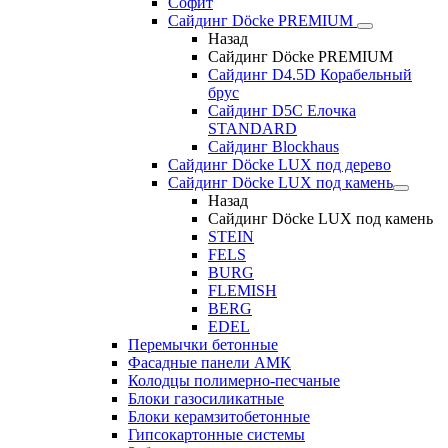
Софит
Сайдинг Döcke PREMIUM
Назад
Сайдинг Döcke PREMIUM
Сайдинг D4.5D Корабельный
брус
Сайдинг D5С Елочка
STANDARD
Сайдинг Blockhaus
Сайдинг Döcke LUX под дерево
Сайдинг Döcke LUX под камень
Назад
Сайдинг Döcke LUX под камень
STEIN
FELS
BURG
FLEMISH
BERG
EDEL
Перемычки бетонные
Фасадные панели АМК
Колодцы полимерно-песчаные
Блоки газосиликатные
Блоки керамзитобетонные
Гипсокартонные системы