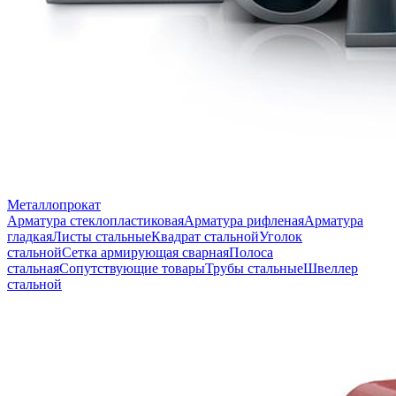
Металлопрокат
Арматура стеклопластиковая
Арматура рифленая
Арматура
гладкая
Листы стальные
Квадрат стальной
Уголок
стальной
Сетка армирующая сварная
Полоса
стальная
Сопутствующие товары
Трубы стальные
Швеллер
стальной