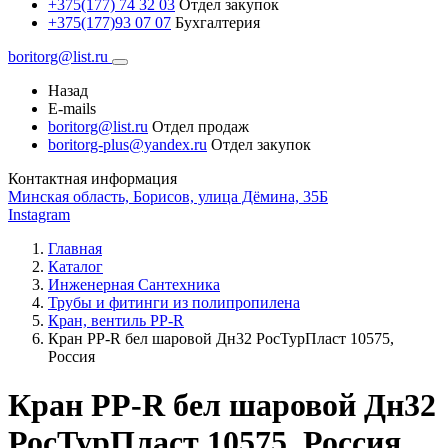
+375(177) 74 32 03
Отдел закупок
+375(177)93 07 07
Бухгалтерия
boritorg@list.ru
Назад
E-mails
boritorg@list.ru
Отдел продаж
boritorg-plus@yandex.ru
Отдел закупок
Контактная информация
Минская область, Борисов, улица Дёмина, 35Б
Instagram
Главная
Каталог
Инженерная Сантехника
Трубы и фитинги из полипропилена
Кран, вентиль PP-R
Кран PP-R бел шаровой Дн32 РосТурПласт 10575,
Россия
Кран PP-R бел шаровой Дн32
РосТурПласт 10575, Россия