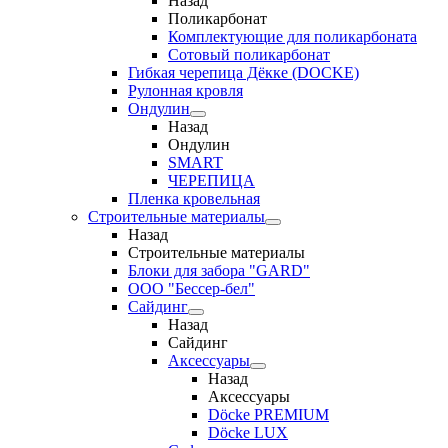
Назад
Поликарбонат
Комплектующие для поликарбоната
Сотовый поликарбонат
Гибкая черепица Дёкке (DOCKE)
Рулонная кровля
Ондулин
Назад
Ондулин
SMART
ЧЕРЕПИЦА
Пленка кровельная
Строительные материалы
Назад
Строительные материалы
Блоки для забора "GARD"
ООО "Бессер-бел"
Сайдинг
Назад
Сайдинг
Аксессуары
Назад
Аксессуары
Döcke PREMIUM
Döcke LUX