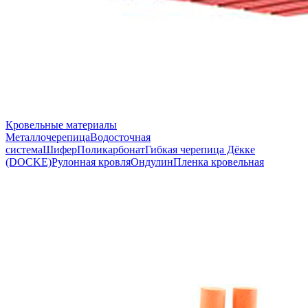
Кровельные материалы
Металлочерепица
Водосточная
система
Шифер
Поликарбонат
Гибкая черепица Дёкке
(DOCKE)
Рулонная кровля
Ондулин
Пленка кровельная