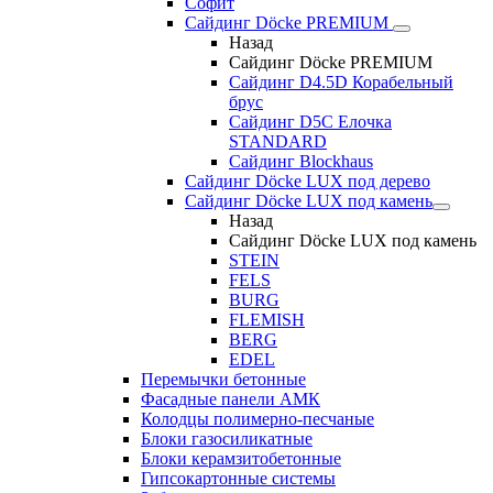
Софит
Сайдинг Döcke PREMIUM
Назад
Сайдинг Döcke PREMIUM
Сайдинг D4.5D Корабельный
брус
Сайдинг D5С Елочка
STANDARD
Сайдинг Blockhaus
Сайдинг Döcke LUX под дерево
Сайдинг Döcke LUX под камень
Назад
Сайдинг Döcke LUX под камень
STEIN
FELS
BURG
FLEMISH
BERG
EDEL
Перемычки бетонные
Фасадные панели АМК
Колодцы полимерно-песчаные
Блоки газосиликатные
Блоки керамзитобетонные
Гипсокартонные системы