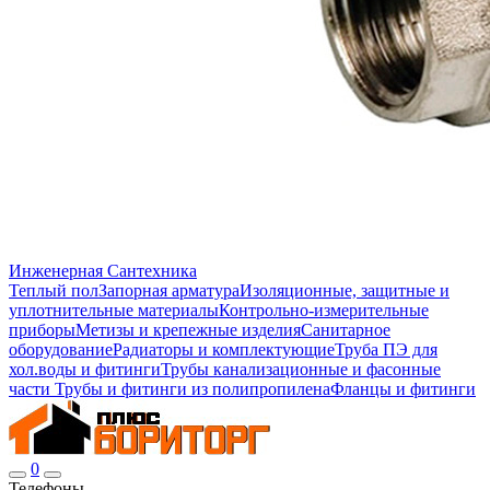
Инженерная Сантехника
Теплый пол
Запорная арматура
Изоляционные, защитные и
уплотнительные материалы
Контрольно-измерительные
приборы
Метизы и крепежные изделия
Санитарное
оборудование
Радиаторы и комплектующие
Труба ПЭ для
хол.воды и фитинги
Трубы канализационные и фасонные
части
Трубы и фитинги из полипропилена
Фланцы и фитинги
0
Телефоны