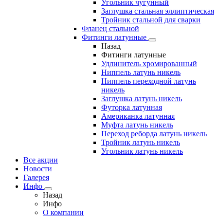
Угольник чугунный
Заглушка стальная эллиптическая
Тройник стальной для сварки
Фланец стальной
Фитинги латунные
Назад
Фитинги латунные
Удлинитель хромированный
Ниппель латунь никель
Ниппель переходной латунь
никель
Заглушка латунь никель
Футорка латунная
Американка латунная
Муфта латунь никель
Переход реборда латунь никель
Тройник латунь никель
Угольник латунь никель
Все акции
Новости
Галерея
Инфо
Назад
Инфо
О компании