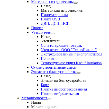
Материалы из древесины
Назад
Материалы из древесины
Пиломатериалы
Плита OSB
ДВП, ДСП, ЦСП
Прочее
Утеплитель
Назад
Утеплитель
Сопутствующие товары,
Утеплитель ООО "ТехноНиколь"
Экструдированный пенополистирол
Пенопласт
Теплозвукоизоляция Knauf Insulation
Сухие строительные смеси
Элементы благоустройства
Назад
Элементы благоустройства
Борт
Плитка вибропрессованная
Плитка вибролитьевая
Металлопрокат
Назад
Металлопрокат