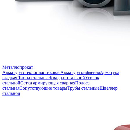
Металлопрокат
Арматура стеклопластиковая
Арматура рифленая
Арматура
гладкая
Листы стальные
Квадрат стальной
Уголок
стальной
Сетка армирующая сварная
Полоса
стальная
Сопутствующие товары
Трубы стальные
Швеллер
стальной