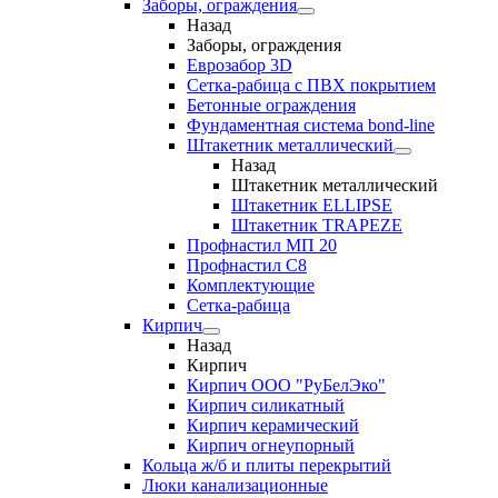
Заборы, ограждения
Назад
Заборы, ограждения
Еврозабор 3D
Сетка-рабица с ПВХ покрытием
Бетонные ограждения
Фундаментная система bond-line
Штакетник металлический
Назад
Штакетник металлический
Штакетник ELLIPSE
Штакетник TRAPEZE
Профнастил МП 20
Профнастил С8
Комплектующие
Сетка-рабица
Кирпич
Назад
Кирпич
Кирпич ООО "РуБелЭко"
Кирпич силикатный
Кирпич керамический
Кирпич огнеупорный
Кольца ж/б и плиты перекрытий
Люки канализационные