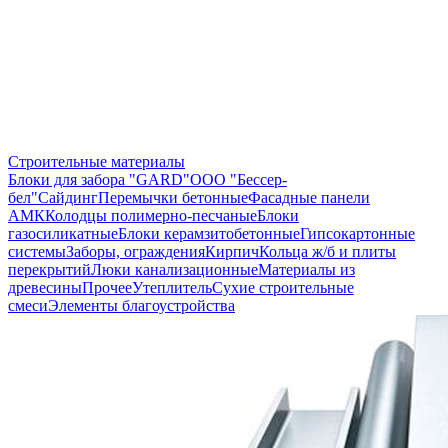
Строительные материалы
Блоки для забора "GARD"
ООО "Бессер-
бел"
Сайдинг
Перемычки бетонные
Фасадные панели
АМК
Колодцы полимерно-песчаные
Блоки
газосиликатные
Блоки керамзитобетонные
Гипсокартонные
системы
Заборы, ограждения
Кирпич
Кольца ж/б и плиты
перекрытий
Люки канализационные
Материалы из
древесины
Прочее
Утеплитель
Сухие строительные
смеси
Элементы благоустройства