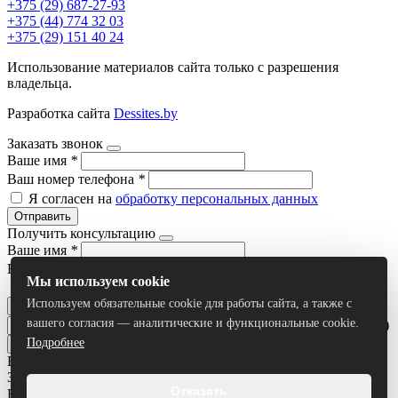
+375 (29) 687-27-93
+375 (44) 774 32 03
+375 (29) 151 40 24
Использование материалов сайта только с разрешения
владельца.
Разработка сайта
Dessites.by
Заказать звонок
Ваше имя
*
Ваш номер телефона
*
Я согласен на
обработку персональных данных
Отправить
Получить консультацию
Ваше имя
*
Ваш номер телефона
*
Мы используем cookie
Я согласен на
обработку персональных данных
Используем обязательные cookie для работы сайта, а также с
Отправить
вашего согласия — аналитические и функциональные cookie.
Умный поиск(тестовый режим)
Подробнее
Все результаты
Задать вопрос
Отказать
Ваше имя
*