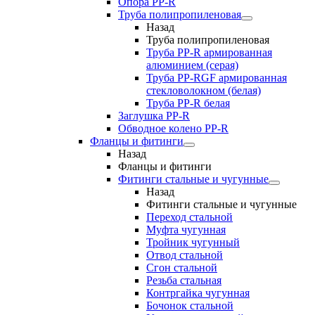
Опора PP-R
Труба полипропиленовая
Назад
Труба полипропиленовая
Труба PP-R армированная
алюминием (серая)
Труба PP-RGF армированная
стекловолокном (белая)
Труба РР-R белая
Заглушка PP-R
Обводное колено PP-R
Фланцы и фитинги
Назад
Фланцы и фитинги
Фитинги стальные и чугунные
Назад
Фитинги стальные и чугунные
Переход стальной
Муфта чугунная
Тройник чугунный
Отвод стальной
Сгон стальной
Резьба стальная
Контргайка чугунная
Бочонок стальной