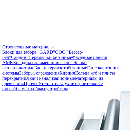
Строительные материалы
Блоки для забора "GARD"
ООО "Бессер-
бел"
Сайдинг
Перемычки бетонные
Фасадные панели
АМК
Колодцы полимерно-песчаные
Блоки
газосиликатные
Блоки керамзитобетонные
Гипсокартонные
системы
Заборы, ограждения
Кирпич
Кольца ж/б и плиты
перекрытий
Люки канализационные
Материалы из
древесины
Прочее
Утеплитель
Сухие строительные
смеси
Элементы благоустройства