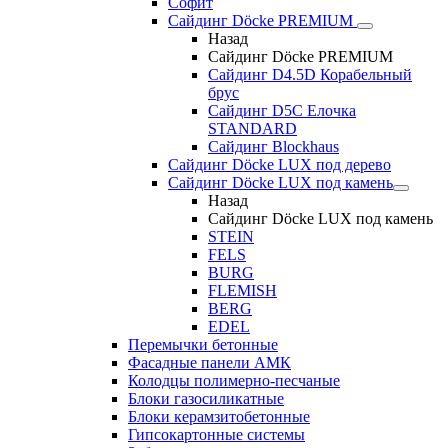
Софит
Сайдинг Döcke PREMIUM
Назад
Сайдинг Döcke PREMIUM
Сайдинг D4.5D Корабельный
брус
Сайдинг D5С Елочка
STANDARD
Сайдинг Blockhaus
Сайдинг Döcke LUX под дерево
Сайдинг Döcke LUX под камень
Назад
Сайдинг Döcke LUX под камень
STEIN
FELS
BURG
FLEMISH
BERG
EDEL
Перемычки бетонные
Фасадные панели АМК
Колодцы полимерно-песчаные
Блоки газосиликатные
Блоки керамзитобетонные
Гипсокартонные системы