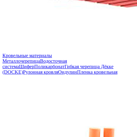
Кровельные материалы
Металлочерепица
Водосточная
система
Шифер
Поликарбонат
Гибкая черепица Дёкке
(DOCKE)
Рулонная кровля
Ондулин
Пленка кровельная