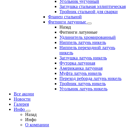
Угольник чугунный
Заглушка стальная эллиптическая
Тройник стальной для сварки
Фланец стальной
Фитинги латунные
Назад
Фитинги латунные
Удлинитель хромированный
Ниппель латунь никель
Ниппель переходной латунь
никель
Заглушка латунь никель
Футорка латунная
Американка латунная
Муфта латунь никель
Переход реборда латунь никель
Тройник латунь никель
Угольник латунь никель
Все акции
Новости
Галерея
Инфо
Назад
Инфо
О компании