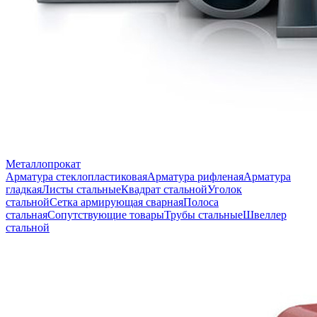
Металлопрокат
Арматура стеклопластиковая
Арматура рифленая
Арматура
гладкая
Листы стальные
Квадрат стальной
Уголок
стальной
Сетка армирующая сварная
Полоса
стальная
Сопутствующие товары
Трубы стальные
Швеллер
стальной