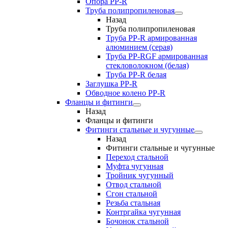
Опора PP-R
Труба полипропиленовая
Назад
Труба полипропиленовая
Труба PP-R армированная
алюминием (серая)
Труба PP-RGF армированная
стекловолокном (белая)
Труба РР-R белая
Заглушка PP-R
Обводное колено PP-R
Фланцы и фитинги
Назад
Фланцы и фитинги
Фитинги стальные и чугунные
Назад
Фитинги стальные и чугунные
Переход стальной
Муфта чугунная
Тройник чугунный
Отвод стальной
Сгон стальной
Резьба стальная
Контргайка чугунная
Бочонок стальной