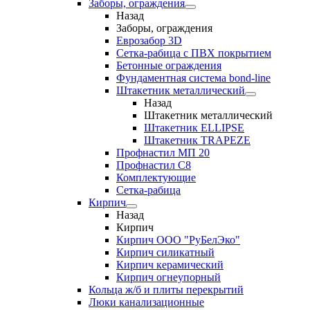
Заборы, ограждения
Назад
Заборы, ограждения
Еврозабор 3D
Сетка-рабица с ПВХ покрытием
Бетонные ограждения
Фундаментная система bond-line
Штакетник металлический
Назад
Штакетник металлический
Штакетник ELLIPSE
Штакетник TRAPEZE
Профнастил МП 20
Профнастил С8
Комплектующие
Сетка-рабица
Кирпич
Назад
Кирпич
Кирпич ООО "РуБелЭко"
Кирпич силикатный
Кирпич керамический
Кирпич огнеупорный
Кольца ж/б и плиты перекрытий
Люки канализационные