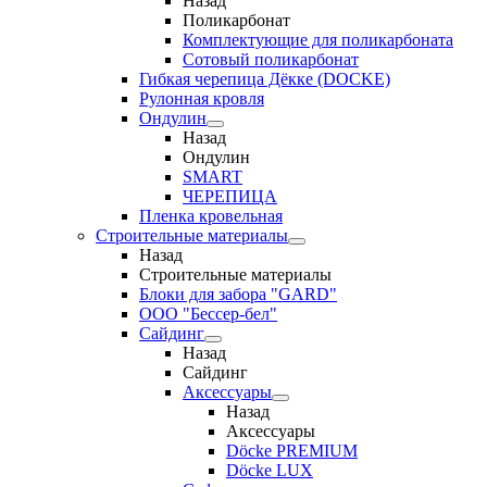
Назад
Поликарбонат
Комплектующие для поликарбоната
Сотовый поликарбонат
Гибкая черепица Дёкке (DOCKE)
Рулонная кровля
Ондулин
Назад
Ондулин
SMART
ЧЕРЕПИЦА
Пленка кровельная
Строительные материалы
Назад
Строительные материалы
Блоки для забора "GARD"
ООО "Бессер-бел"
Сайдинг
Назад
Сайдинг
Аксессуары
Назад
Аксессуары
Döcke PREMIUM
Döcke LUX