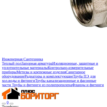
Инженерная Сантехника
Теплый пол
Запорная арматура
Изоляционные, защитные и
уплотнительные материалы
Контрольно-измерительные
приборы
Метизы и крепежные изделия
Санитарное
оборудование
Радиаторы и комплектующие
Труба ПЭ для
хол.воды и фитинги
Трубы канализационные и фасонные
части
Трубы и фитинги из полипропилена
Фланцы и фитинги
0
Телефоны