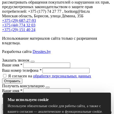
рассматривать обращения покупателей о нарушении их прав,
предусмотренных законодательством о защите прав
потребителей: +375 (177) 74 27 77 , boritorg@list.ru
Минская область, Борисов, улица Дёмина, 35Б
+375 (29) 687-27-93
+375 (44) 774 32 03
+375 (29) 151 40 24
Использование материалов сайта только с разрешения
владельца.
Разработка сайта
Dessites.by
Заказать звонок
Ваше имя
*
Ваш номер телефона
*
Я согласен на
обработку персональных данных
Отправить
Получить консультацию
Ваше имя
*
Ваш номер телефона
*
Мы используем cookie
Я согласен на
обработку персональных данных
Используем обязательные cookie для работы сайта, а также с
Отправить
вашего согласия — аналитические и функциональные cookie.
Умный поиск(тестовый режим)