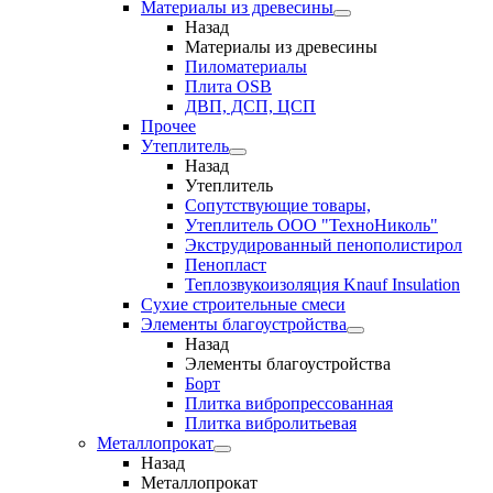
Материалы из древесины
Назад
Материалы из древесины
Пиломатериалы
Плита OSB
ДВП, ДСП, ЦСП
Прочее
Утеплитель
Назад
Утеплитель
Сопутствующие товары,
Утеплитель ООО "ТехноНиколь"
Экструдированный пенополистирол
Пенопласт
Теплозвукоизоляция Knauf Insulation
Сухие строительные смеси
Элементы благоустройства
Назад
Элементы благоустройства
Борт
Плитка вибропрессованная
Плитка вибролитьевая
Металлопрокат
Назад
Металлопрокат