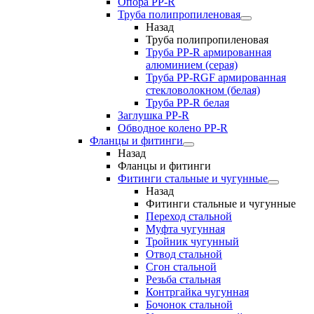
Опора PP-R
Труба полипропиленовая
Назад
Труба полипропиленовая
Труба PP-R армированная
алюминием (серая)
Труба PP-RGF армированная
стекловолокном (белая)
Труба РР-R белая
Заглушка PP-R
Обводное колено PP-R
Фланцы и фитинги
Назад
Фланцы и фитинги
Фитинги стальные и чугунные
Назад
Фитинги стальные и чугунные
Переход стальной
Муфта чугунная
Тройник чугунный
Отвод стальной
Сгон стальной
Резьба стальная
Контргайка чугунная
Бочонок стальной