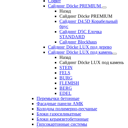
Софит
Сайдинг Döcke PREMIUM
Назад
Сайдинг Döcke PREMIUM
Сайдинг D4.5D Корабельный
брус
Сайдинг D5С Елочка
STANDARD
Сайдинг Blockhaus
Сайдинг Döcke LUX под дерево
Сайдинг Döcke LUX под камень
Назад
Сайдинг Döcke LUX под камень
STEIN
FELS
BURG
FLEMISH
BERG
EDEL
Перемычки бетонные
Фасадные панели АМК
Колодцы полимерно-песчаные
Блоки газосиликатные
Блоки керамзитобетонные
Гипсокартонные системы