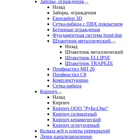
Заборы, ограждения
Назад
Заборы, ограждения
Еврозабор 3D
Сетка-рабица с ПВХ покрытием
Бетонные ограждения
Фундаментная система bond-line
Штакетник металлический
Назад
Штакетник металлический
Штакетник ELLIPSE
Штакетник TRAPEZE
Профнастил МП 20
Профнастил С8
Комплектующие
Сетка-рабица
Кирпич
Назад
Кирпич
Кирпич ООО "РуБелЭко"
Кирпич силикатный
Кирпич керамический
Кирпич огнеупорный
Кольца ж/б и плиты перекрытий
Люки канализационные