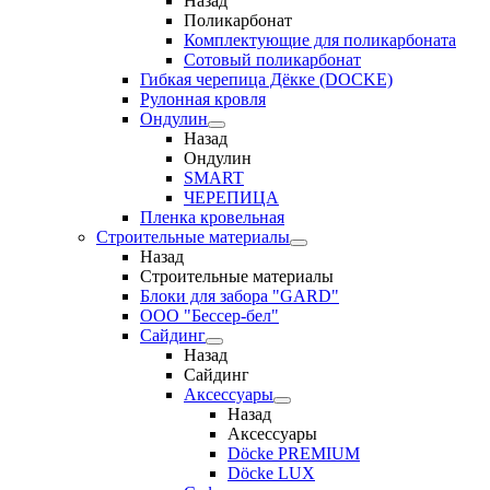
Назад
Поликарбонат
Комплектующие для поликарбоната
Сотовый поликарбонат
Гибкая черепица Дёкке (DOCKE)
Рулонная кровля
Ондулин
Назад
Ондулин
SMART
ЧЕРЕПИЦА
Пленка кровельная
Строительные материалы
Назад
Строительные материалы
Блоки для забора "GARD"
ООО "Бессер-бел"
Сайдинг
Назад
Сайдинг
Аксессуары
Назад
Аксессуары
Döcke PREMIUM
Döcke LUX