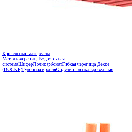
Кровельные материалы
Металлочерепица
Водосточная
система
Шифер
Поликарбонат
Гибкая черепица Дёкке
(DOCKE)
Рулонная кровля
Ондулин
Пленка кровельная