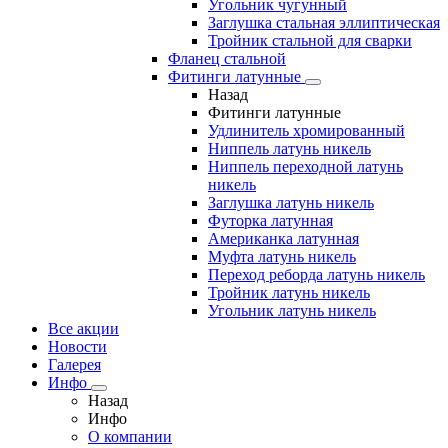
Угольник чугунный
Заглушка стальная эллиптическая
Тройник стальной для сварки
Фланец стальной
Фитинги латунные
Назад
Фитинги латунные
Удлинитель хромированный
Ниппель латунь никель
Ниппель переходной латунь
никель
Заглушка латунь никель
Футорка латунная
Американка латунная
Муфта латунь никель
Переход реборда латунь никель
Тройник латунь никель
Угольник латунь никель
Все акции
Новости
Галерея
Инфо
Назад
Инфо
О компании