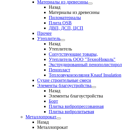
Материалы из древесины
Назад
Материалы из древесины
Пиломатериалы
Плита OSB
ДВП, ДСП, ЦСП
Прочее
Утеплитель
Назад
Утеплитель
Сопутствующие товары,
Утеплитель ООО "ТехноНиколь"
Экструдированный пенополистирол
Пенопласт
Теплозвукоизоляция Knauf Insulation
Сухие строительные смеси
Элементы благоустройства
Назад
Элементы благоустройства
Борт
Плитка вибропрессованная
Плитка вибролитьевая
Металлопрокат
Назад
Металлопрокат