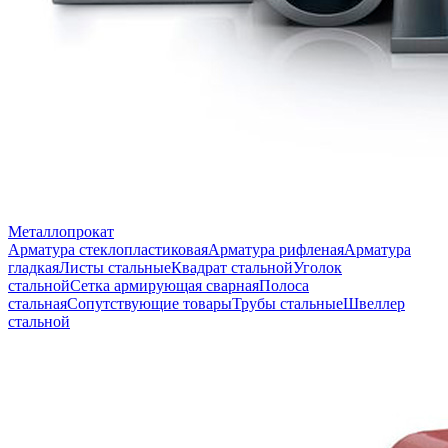
Металлопрокат
Арматура стеклопластиковая
Арматура рифленая
Арматура
гладкая
Листы стальные
Квадрат стальной
Уголок
стальной
Сетка армирующая сварная
Полоса
стальная
Сопутствующие товары
Трубы стальные
Швеллер
стальной