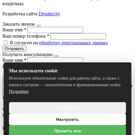
владельца.
Разработка сайта
Dessites.by
Заказать звонок
Ваше имя
*
Ваш номер телефона
*
Я согласен на
обработку персональных данных
Отправить
Получить консультацию
Ваше имя
*
Ваш номер телефона
*
Мы используем cookie
Я согласен на
обработку персональных данных
Используем обязательные cookie для работы сайта, а также с
Отправить
вашего согласия — аналитические и функциональные cookie.
Умный поиск(тестовый режим)
Подробнее
Все результаты
Задать вопрос
Отказать
Ваше имя
*
Ваш номер телефона
*
Настроить
Ваш вопрос
Принять все
Я согласен на
обработку персональных данных