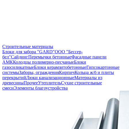
Строительные материалы
Блоки для забора "GARD"
ООО "Бессер-
бел"
Сайдинг
Перемычки бетонные
Фасадные панели
АМК
Колодцы полимерно-песчаные
Блоки
газосиликатные
Блоки керамзитобетонные
Гипсокартонные
системы
Заборы, ограждения
Кирпич
Кольца ж/б и плиты
перекрытий
Люки канализационные
Материалы из
древесины
Прочее
Утеплитель
Сухие строительные
смеси
Элементы благоустройства