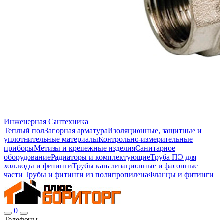
Инженерная Сантехника
Теплый пол
Запорная арматура
Изоляционные, защитные и
уплотнительные материалы
Контрольно-измерительные
приборы
Метизы и крепежные изделия
Санитарное
оборудование
Радиаторы и комплектующие
Труба ПЭ для
хол.воды и фитинги
Трубы канализационные и фасонные
части
Трубы и фитинги из полипропилена
Фланцы и фитинги
0
Телефоны