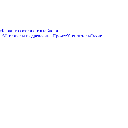
е
Блоки газосиликатные
Блоки
ые
Материалы из древесины
Прочее
Утеплитель
Сухие