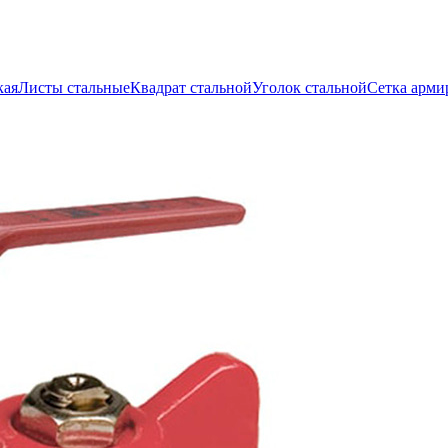
кая
Листы стальные
Квадрат стальной
Уголок стальной
Сетка арми