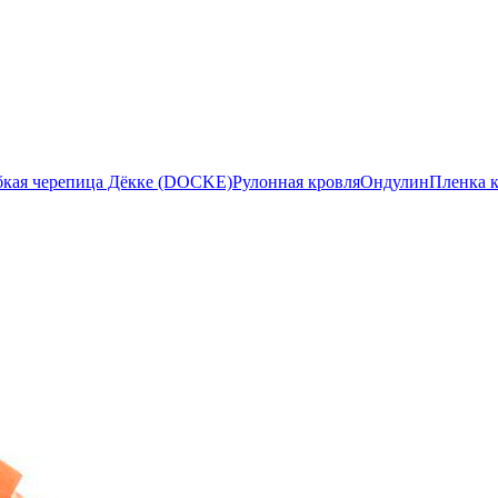
бкая черепица Дёкке (DOCKE)
Рулонная кровля
Ондулин
Пленка 