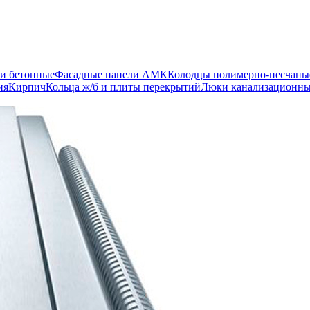
и бетонные
Фасадные панели АМК
Колодцы полимерно-песчаны
ия
Кирпич
Кольца ж/б и плиты перекрытий
Люки канализационн