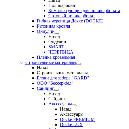
Назад
Поликарбонат
Комплектующие для поликарбоната
Сотовый поликарбонат
Гибкая черепица Дёкке (DOCKE)
Рулонная кровля
Ондулин
Назад
Ондулин
SMART
ЧЕРЕПИЦА
Пленка кровельная
Строительные материалы
Назад
Строительные материалы
Блоки для забора "GARD"
ООО "Бессер-бел"
Сайдинг
Назад
Сайдинг
Аксессуары
Назад
Аксессуары
Döcke PREMIUM
Döcke LUX