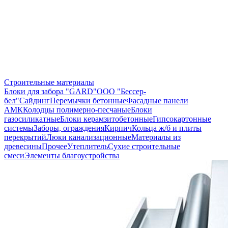
Строительные материалы
Блоки для забора "GARD"
ООО "Бессер-
бел"
Сайдинг
Перемычки бетонные
Фасадные панели
АМК
Колодцы полимерно-песчаные
Блоки
газосиликатные
Блоки керамзитобетонные
Гипсокартонные
системы
Заборы, ограждения
Кирпич
Кольца ж/б и плиты
перекрытий
Люки канализационные
Материалы из
древесины
Прочее
Утеплитель
Сухие строительные
смеси
Элементы благоустройства