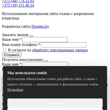
+375 (44) 774 32 03
+375 (29) 151 40 24
Использование материалов сайта только с разрешения
владельца.
Разработка сайта
Dessites.by
Заказать звонок
Ваше имя
*
Ваш номер телефона
*
Я согласен на
обработку персональных данных
Отправить
Получить консультацию
Ваше имя
*
Ваш номер телефона
*
Мы используем cookie
Я согласен на
обработку персональных данных
Используем обязательные cookie для работы сайта, а также с
Отправить
вашего согласия — аналитические и функциональные cookie.
Умный поиск(тестовый режим)
Подробнее
Все результаты
Задать вопрос
Отказать
Ваше имя
*
Ваш номер телефона
*