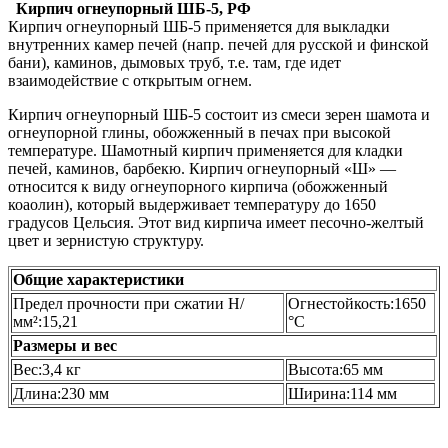
Кирпич огнеупорный ШБ-5, РФ
Кирпич огнеупорный ШБ-5 применяется для выкладки
внутренних камер печей (напр. печей для русской и финской
бани), каминов, дымовых труб, т.е. там, где идет
взаимодействие с открытым огнем.
Кирпич огнеупорный ШБ-5 состоит из смеси зерен шамота и
огнеупорной глины, обожженный в печах при высокой
температуре. Шамотный кирпич применяется для кладки
печей, каминов, барбекю. Кирпич огнеупорный «Ш» —
относится к виду огнеупорного кирпича (обожженный
коаолин), который выдерживает температуру до 1650
градусов Цельсия. Этот вид кирпича имеет песочно-желтый
цвет и зернистую структуру.
Общие характеристики
Предел прочности при сжатии Н/
Огнестойкость:1650
мм²:15,21
°С
Размеры и вес
Вес:3,
4 кг
Высота:
65 мм
Длина:
230 мм
Ширина:
114 мм