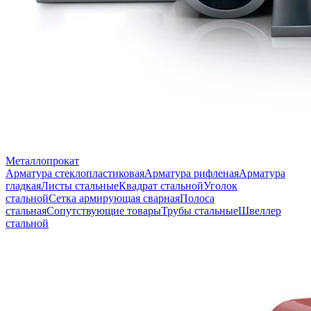
Металлопрокат
Арматура стеклопластиковая
Арматура рифленая
Арматура
гладкая
Листы стальные
Квадрат стальной
Уголок
стальной
Сетка армирующая сварная
Полоса
стальная
Сопутствующие товары
Трубы стальные
Швеллер
стальной