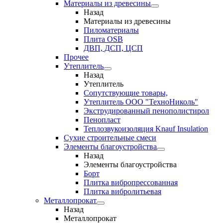
Материалы из древесины
Назад
Материалы из древесины
Пиломатериалы
Плита OSB
ДВП, ДСП, ЦСП
Прочее
Утеплитель
Назад
Утеплитель
Сопутствующие товары,
Утеплитель ООО "ТехноНиколь"
Экструдированный пенополистирол
Пенопласт
Теплозвукоизоляция Knauf Insulation
Сухие строительные смеси
Элементы благоустройства
Назад
Элементы благоустройства
Борт
Плитка вибропрессованная
Плитка вибролитьевая
Металлопрокат
Назад
Металлопрокат