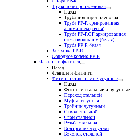
Опора PP-R
Труба полипропиленовая
Назад
Труба полипропиленовая
Труба PP-R армированная
алюминием (серая)
Труба PP-RGF армированная
стекловолокном (белая)
Труба РР-R белая
Заглушка PP-R
Обводное колено PP-R
Фланцы и фитинги
Назад
Фланцы и фитинги
Фитинги стальные и чугунные
Назад
Фитинги стальные и чугунные
Переход стальной
Муфта чугунная
Тройник чугунный
Отвод стальной
Сгон стальной
Резьба стальная
Контргайка чугунная
Бочонок стальной