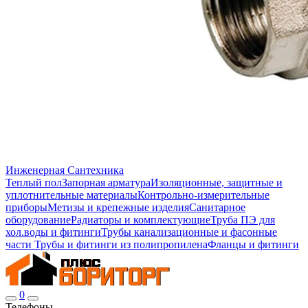
Инженерная Сантехника
Теплый пол
Запорная арматура
Изоляционные, защитные и
уплотнительные материалы
Контрольно-измерительные
приборы
Метизы и крепежные изделия
Санитарное
оборудование
Радиаторы и комплектующие
Труба ПЭ для
хол.воды и фитинги
Трубы канализационные и фасонные
части
Трубы и фитинги из полипропилена
Фланцы и фитинги
0
Телефоны