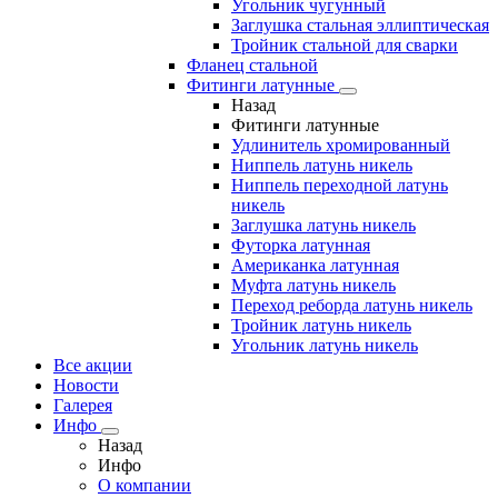
Угольник чугунный
Заглушка стальная эллиптическая
Тройник стальной для сварки
Фланец стальной
Фитинги латунные
Назад
Фитинги латунные
Удлинитель хромированный
Ниппель латунь никель
Ниппель переходной латунь
никель
Заглушка латунь никель
Футорка латунная
Американка латунная
Муфта латунь никель
Переход реборда латунь никель
Тройник латунь никель
Угольник латунь никель
Все акции
Новости
Галерея
Инфо
Назад
Инфо
О компании