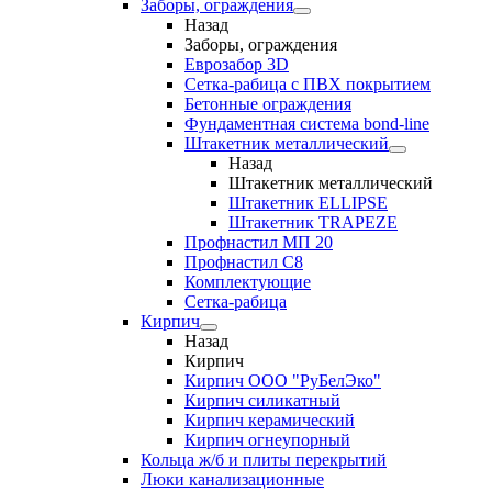
Заборы, ограждения
Назад
Заборы, ограждения
Еврозабор 3D
Сетка-рабица с ПВХ покрытием
Бетонные ограждения
Фундаментная система bond-line
Штакетник металлический
Назад
Штакетник металлический
Штакетник ELLIPSE
Штакетник TRAPEZE
Профнастил МП 20
Профнастил С8
Комплектующие
Сетка-рабица
Кирпич
Назад
Кирпич
Кирпич ООО "РуБелЭко"
Кирпич силикатный
Кирпич керамический
Кирпич огнеупорный
Кольца ж/б и плиты перекрытий
Люки канализационные