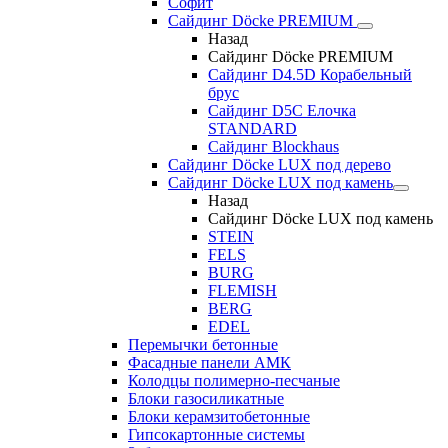
Софит
Сайдинг Döcke PREMIUM
Назад
Сайдинг Döcke PREMIUM
Сайдинг D4.5D Корабельный
брус
Сайдинг D5С Елочка
STANDARD
Сайдинг Blockhaus
Сайдинг Döcke LUX под дерево
Сайдинг Döcke LUX под камень
Назад
Сайдинг Döcke LUX под камень
STEIN
FELS
BURG
FLEMISH
BERG
EDEL
Перемычки бетонные
Фасадные панели АМК
Колодцы полимерно-песчаные
Блоки газосиликатные
Блоки керамзитобетонные
Гипсокартонные системы