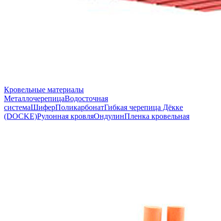
Кровельные материалы
Металлочерепица
Водосточная
система
Шифер
Поликарбонат
Гибкая черепица Дёкке
(DOCKE)
Рулонная кровля
Ондулин
Пленка кровельная