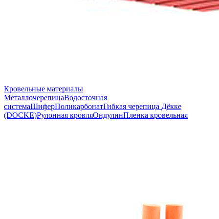
Кровельные материалы
Металлочерепица
Водосточная
система
Шифер
Поликарбонат
Гибкая черепица Дёкке
(DOCKE)
Рулонная кровля
Ондулин
Пленка кровельная