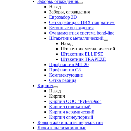
Заборы, ограждения
Назад
Заборы, ограждения
Еврозабор 3D
Сетка-рабица с ПВХ покрытием
Бетонные ограждения
Фундаментная система bond-line
Штакетник металлический
Назад
Штакетник металлический
Штакетник ELLIPSE
Штакетник TRAPEZE
Профнастил МП 20
Профнастил С8
Комплектующие
Сетка-рабица
Кирпич
Назад
Кирпич
Кирпич ООО "РуБелЭко"
Кирпич силикатный
Кирпич керамический
Кирпич огнеупорный
Кольца ж/б и плиты перекрытий
Люки канализационные