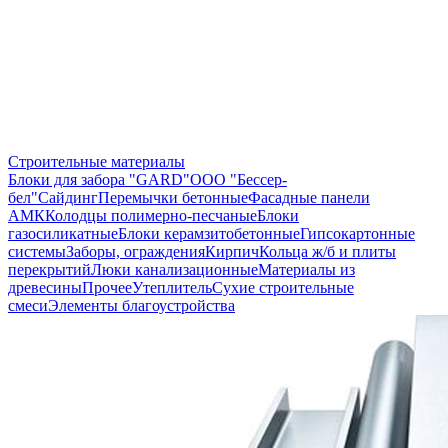
Строительные материалы
Блоки для забора "GARD"
ООО "Бессер-
бел"
Сайдинг
Перемычки бетонные
Фасадные панели
АМК
Колодцы полимерно-песчаные
Блоки
газосиликатные
Блоки керамзитобетонные
Гипсокартонные
системы
Заборы, ограждения
Кирпич
Кольца ж/б и плиты
перекрытий
Люки канализационные
Материалы из
древесины
Прочее
Утеплитель
Сухие строительные
смеси
Элементы благоустройства