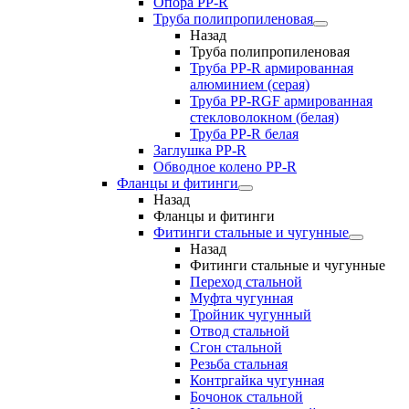
Опора PP-R
Труба полипропиленовая
Назад
Труба полипропиленовая
Труба PP-R армированная
алюминием (серая)
Труба PP-RGF армированная
стекловолокном (белая)
Труба РР-R белая
Заглушка PP-R
Обводное колено PP-R
Фланцы и фитинги
Назад
Фланцы и фитинги
Фитинги стальные и чугунные
Назад
Фитинги стальные и чугунные
Переход стальной
Муфта чугунная
Тройник чугунный
Отвод стальной
Сгон стальной
Резьба стальная
Контргайка чугунная
Бочонок стальной