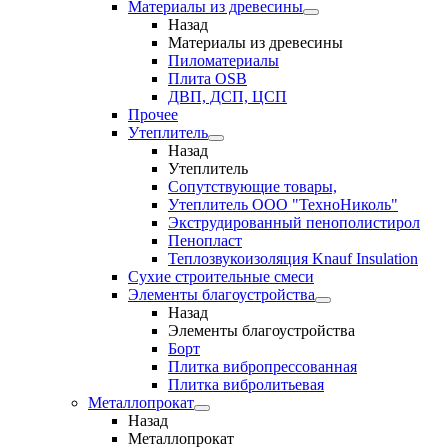
Материалы из древесины
Назад
Материалы из древесины
Пиломатериалы
Плита OSB
ДВП, ДСП, ЦСП
Прочее
Утеплитель
Назад
Утеплитель
Сопутствующие товары,
Утеплитель ООО "ТехноНиколь"
Экструдированный пенополистирол
Пенопласт
Теплозвукоизоляция Knauf Insulation
Сухие строительные смеси
Элементы благоустройства
Назад
Элементы благоустройства
Борт
Плитка вибропрессованная
Плитка вибролитьевая
Металлопрокат
Назад
Металлопрокат