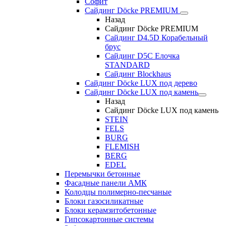
Софит
Сайдинг Döcke PREMIUM
Назад
Сайдинг Döcke PREMIUM
Сайдинг D4.5D Корабельный
брус
Сайдинг D5С Елочка
STANDARD
Сайдинг Blockhaus
Сайдинг Döcke LUX под дерево
Сайдинг Döcke LUX под камень
Назад
Сайдинг Döcke LUX под камень
STEIN
FELS
BURG
FLEMISH
BERG
EDEL
Перемычки бетонные
Фасадные панели АМК
Колодцы полимерно-песчаные
Блоки газосиликатные
Блоки керамзитобетонные
Гипсокартонные системы