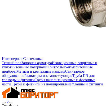
Инженерная Сантехника
Теплый пол
Запорная арматура
Изоляционные, защитные и
уплотнительные материалы
Контрольно-измерительные
приборы
Метизы и крепежные изделия
Санитарное
оборудование
Радиаторы и комплектующие
Труба ПЭ для
хол.воды и фитинги
Трубы канализационные и фасонные
части
Трубы и фитинги из полипропилена
Фланцы и фитинги
0
Телефоны