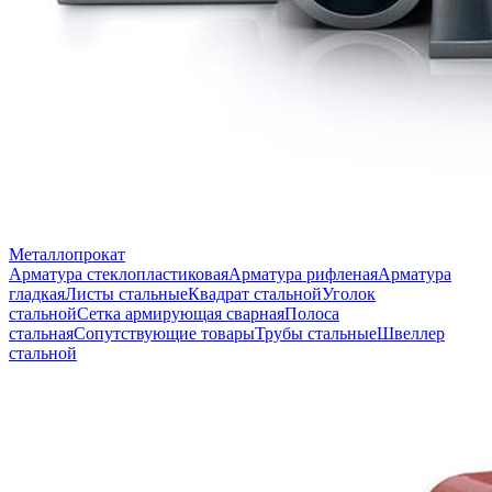
Металлопрокат
Арматура стеклопластиковая
Арматура рифленая
Арматура
гладкая
Листы стальные
Квадрат стальной
Уголок
стальной
Сетка армирующая сварная
Полоса
стальная
Сопутствующие товары
Трубы стальные
Швеллер
стальной