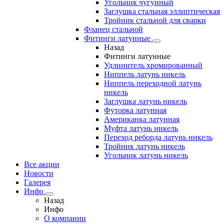
Угольник чугунный
Заглушка стальная эллиптическая
Тройник стальной для сварки
Фланец стальной
Фитинги латунные
Назад
Фитинги латунные
Удлинитель хромированный
Ниппель латунь никель
Ниппель переходной латунь
никель
Заглушка латунь никель
Футорка латунная
Американка латунная
Муфта латунь никель
Переход реборда латунь никель
Тройник латунь никель
Угольник латунь никель
Все акции
Новости
Галерея
Инфо
Назад
Инфо
О компании