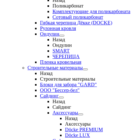
Назад
Поликарбонат
Комплектующие для поликарбоната
Сотовый поликарбонат
Гибкая черепица Дёкке (DOCKE)
Рулонная кровля
Ондулин
Назад
Ондулин
SMART
ЧЕРЕПИЦА
Пленка кровельная
Строительные материалы
Назад
Строительные материалы
Блоки для забора "GARD"
ООО "Бессер-бел"
Сайдинг
Назад
Сайдинг
Аксессуары
Назад
Аксессуары
Döcke PREMIUM
Döcke LUX