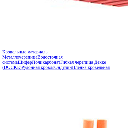
Кровельные материалы
Металлочерепица
Водосточная
система
Шифер
Поликарбонат
Гибкая черепица Дёкке
(DOCKE)
Рулонная кровля
Ондулин
Пленка кровельная