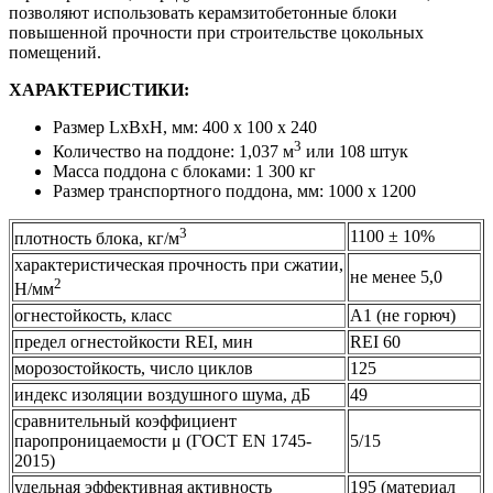
позволяют использовать керамзитобетонные блоки
повышенной прочности при строительстве цокольных
помещений.
ХАРАКТЕРИСТИКИ:
Размер LxBxH, мм:
400 х 100 х 240
3
Количество на поддоне:
1,037 м
или 108 штук
Масса поддона с блоками:
1 300 кг
Размер транспортного поддона, мм:
1000 х 1200
3
1100 ± 10%
плотность блока, кг/м
характеристическая прочность при сжатии,
не менее 5,0
2
Н/мм
огнестойкость, класс
А1 (не горюч)
предел огнестойкости REI, мин
REI 60
морозостойкость, число циклов
125
индекс изоляции воздушного шума, дБ
49
сравнительный коэффициент
паропроницаемости μ (ГОСТ EN 1745-
5/15
2015)
удельная эффективная активность
195 (материал