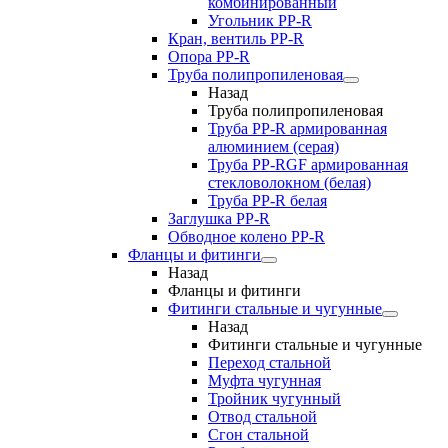
комбинированный
Угольник РР-R
Кран, вентиль PP-R
Опора PP-R
Труба полипропиленовая
Назад
Труба полипропиленовая
Труба PP-R армированная
алюминием (серая)
Труба PP-RGF армированная
стекловолокном (белая)
Труба РР-R белая
Заглушка PP-R
Обводное колено PP-R
Фланцы и фитинги
Назад
Фланцы и фитинги
Фитинги стальные и чугунные
Назад
Фитинги стальные и чугунные
Переход стальной
Муфта чугунная
Тройник чугунный
Отвод стальной
Сгон стальной