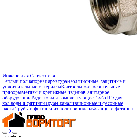
Инженерная Сантехника
Теплый пол
Запорная арматура
Изоляционные, защитные и
уплотнительные материалы
Контрольно-измерительные
приборы
Метизы и крепежные изделия
Санитарное
оборудование
Радиаторы и комплектующие
Труба ПЭ для
хол.воды и фитинги
Трубы канализационные и фасонные
части
Трубы и фитинги из полипропилена
Фланцы и фитинги
0
Телефоны