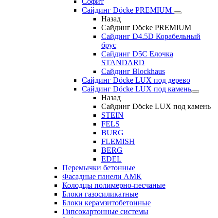
Софит
Сайдинг Döcke PREMIUM
Назад
Сайдинг Döcke PREMIUM
Сайдинг D4.5D Корабельный
брус
Сайдинг D5С Елочка
STANDARD
Сайдинг Blockhaus
Сайдинг Döcke LUX под дерево
Сайдинг Döcke LUX под камень
Назад
Сайдинг Döcke LUX под камень
STEIN
FELS
BURG
FLEMISH
BERG
EDEL
Перемычки бетонные
Фасадные панели АМК
Колодцы полимерно-песчаные
Блоки газосиликатные
Блоки керамзитобетонные
Гипсокартонные системы