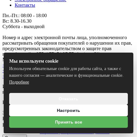
Контакты
Пн.-Пт.: 08:00 - 18:00
Вс: 8.30-16.30
Суббота - выходной
Номер и адрес электронной почты лица, уполномоченного
рассматривать обращения покупателей о нарушении их прав,
предусмотренных законодательством о защите прав
потребителей: +375 (177) 74 27 77 , boritorg@list.ru
Минская область, Борисов, улица Дёмина, 35Б
Мы используем cookie
+375 (29) 687-27-93
Используем обязательные cookie для работы сайта, а также с
+375 (44) 774 32 03
вашего согласия — аналитические и функциональные cookie.
+375 (29) 151 40 24
Подробнее
Использование материалов сайта только с разрешения
владельца.
Отказать
Разработка сайта
Dessites.by
Настроить
Заказать звонок
Ваше имя
*
Принять все
Ваш номер телефона
*
Я согласен на
обработку персональных данных