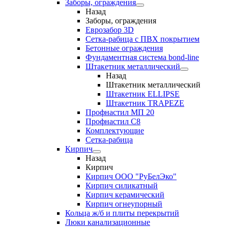
Заборы, ограждения
Назад
Заборы, ограждения
Еврозабор 3D
Сетка-рабица с ПВХ покрытием
Бетонные ограждения
Фундаментная система bond-line
Штакетник металлический
Назад
Штакетник металлический
Штакетник ELLIPSE
Штакетник TRAPEZE
Профнастил МП 20
Профнастил С8
Комплектующие
Сетка-рабица
Кирпич
Назад
Кирпич
Кирпич ООО "РуБелЭко"
Кирпич силикатный
Кирпич керамический
Кирпич огнеупорный
Кольца ж/б и плиты перекрытий
Люки канализационные