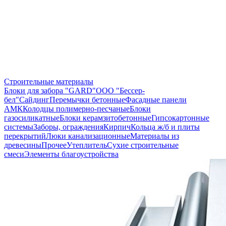
Строительные материалы
Блоки для забора "GARD"
ООО "Бессер-
бел"
Сайдинг
Перемычки бетонные
Фасадные панели
АМК
Колодцы полимерно-песчаные
Блоки
газосиликатные
Блоки керамзитобетонные
Гипсокартонные
системы
Заборы, ограждения
Кирпич
Кольца ж/б и плиты
перекрытий
Люки канализационные
Материалы из
древесины
Прочее
Утеплитель
Сухие строительные
смеси
Элементы благоустройства