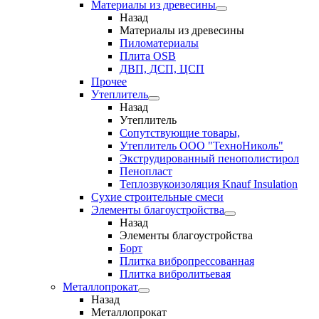
Материалы из древесины
Назад
Материалы из древесины
Пиломатериалы
Плита OSB
ДВП, ДСП, ЦСП
Прочее
Утеплитель
Назад
Утеплитель
Сопутствующие товары,
Утеплитель ООО "ТехноНиколь"
Экструдированный пенополистирол
Пенопласт
Теплозвукоизоляция Knauf Insulation
Сухие строительные смеси
Элементы благоустройства
Назад
Элементы благоустройства
Борт
Плитка вибропрессованная
Плитка вибролитьевая
Металлопрокат
Назад
Металлопрокат