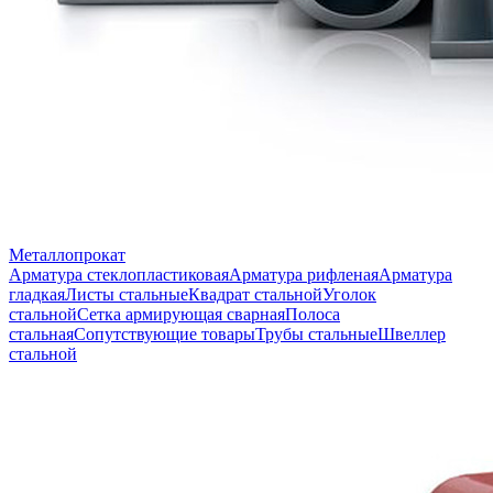
Металлопрокат
Арматура стеклопластиковая
Арматура рифленая
Арматура
гладкая
Листы стальные
Квадрат стальной
Уголок
стальной
Сетка армирующая сварная
Полоса
стальная
Сопутствующие товары
Трубы стальные
Швеллер
стальной