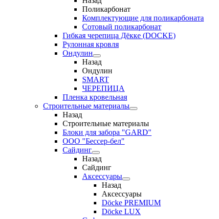
Назад
Поликарбонат
Комплектующие для поликарбоната
Сотовый поликарбонат
Гибкая черепица Дёкке (DOCKE)
Рулонная кровля
Ондулин
Назад
Ондулин
SMART
ЧЕРЕПИЦА
Пленка кровельная
Строительные материалы
Назад
Строительные материалы
Блоки для забора "GARD"
ООО "Бессер-бел"
Сайдинг
Назад
Сайдинг
Аксессуары
Назад
Аксессуары
Döcke PREMIUM
Döcke LUX