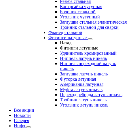
Резьба стальная
Контргайка чугунная
Бочонок стальной
Угольник чугунный
Заглушка стальная эллиптическая
Тройник стальной для сварки
Фланец стальной
Фитинги латунные
Назад
Фитинги латунные
Удлинитель хромированный
Ниппель латунь никель
Ниппель переходной латунь
никель
Заглушка латунь никель
Футорка латунная
Американка латунная
Муфта латунь никель
Переход реборда латунь никель
Тройник латунь никель
Угольник латунь никель
Все акции
Новости
Галерея
Инфо