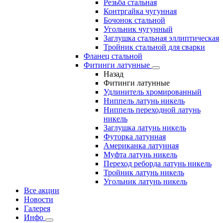
Резьба стальная
Контргайка чугунная
Бочонок стальной
Угольник чугунный
Заглушка стальная эллиптическая
Тройник стальной для сварки
Фланец стальной
Фитинги латунные
Назад
Фитинги латунные
Удлинитель хромированный
Ниппель латунь никель
Ниппель переходной латунь
никель
Заглушка латунь никель
Футорка латунная
Американка латунная
Муфта латунь никель
Переход реборда латунь никель
Тройник латунь никель
Угольник латунь никель
Все акции
Новости
Галерея
Инфо