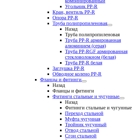
комбинированный
Угольник РР-R
Кран, вентиль PP-R
Опора PP-R
Труба полипропиленовая
Назад
Труба полипропиленовая
Труба PP-R армированная
алюминием (серая)
Труба PP-RGF армированная
стекловолокном (белая)
Труба РР-R белая
Заглушка PP-R
Обводное колено PP-R
Фланцы и фитинги
Назад
Фланцы и фитинги
Фитинги стальные и чугунные
Назад
Фитинги стальные и чугунные
Переход стальной
Муфта чугунная
Тройник чугунный
Отвод стальной
Сгон стальной