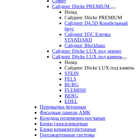
Софит
Сайдинг Döcke PREMIUM
Назад
Сайдинг Döcke PREMIUM
Сайдинг D4.5D Корабельный
брус
Сайдинг D5С Елочка
STANDARD
Сайдинг Blockhaus
Сайдинг Döcke LUX под дерево
Сайдинг Döcke LUX под камень
Назад
Сайдинг Döcke LUX под камень
STEIN
FELS
BURG
FLEMISH
BERG
EDEL
Перемычки бетонные
Фасадные панели АМК
Колодцы полимерно-песчаные
Блоки газосиликатные
Блоки керамзитобетонные
Гипсокартонные системы