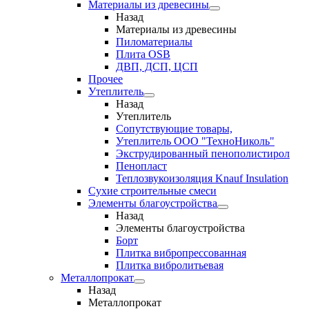
Материалы из древесины
Назад
Материалы из древесины
Пиломатериалы
Плита OSB
ДВП, ДСП, ЦСП
Прочее
Утеплитель
Назад
Утеплитель
Сопутствующие товары,
Утеплитель ООО "ТехноНиколь"
Экструдированный пенополистирол
Пенопласт
Теплозвукоизоляция Knauf Insulation
Сухие строительные смеси
Элементы благоустройства
Назад
Элементы благоустройства
Борт
Плитка вибропрессованная
Плитка вибролитьевая
Металлопрокат
Назад
Металлопрокат