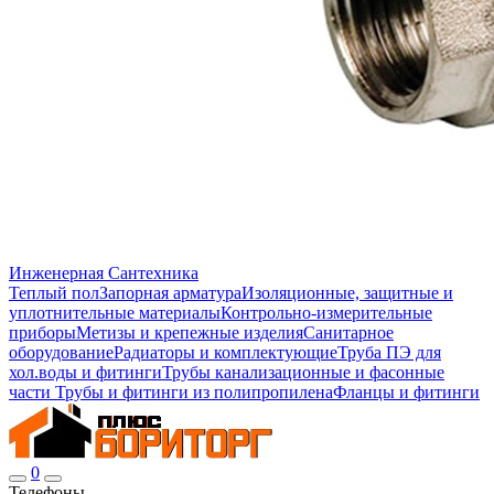
Инженерная Сантехника
Теплый пол
Запорная арматура
Изоляционные, защитные и
уплотнительные материалы
Контрольно-измерительные
приборы
Метизы и крепежные изделия
Санитарное
оборудование
Радиаторы и комплектующие
Труба ПЭ для
хол.воды и фитинги
Трубы канализационные и фасонные
части
Трубы и фитинги из полипропилена
Фланцы и фитинги
0
Телефоны