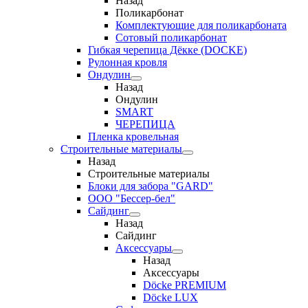
Назад
Поликарбонат
Комплектующие для поликарбоната
Сотовый поликарбонат
Гибкая черепица Дёкке (DOCKE)
Рулонная кровля
Ондулин
Назад
Ондулин
SMART
ЧЕРЕПИЦА
Пленка кровельная
Строительные материалы
Назад
Строительные материалы
Блоки для забора "GARD"
ООО "Бессер-бел"
Сайдинг
Назад
Сайдинг
Аксессуары
Назад
Аксессуары
Döcke PREMIUM
Döcke LUX