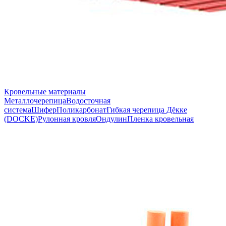
Кровельные материалы
Металлочерепица
Водосточная
система
Шифер
Поликарбонат
Гибкая черепица Дёкке
(DOCKE)
Рулонная кровля
Ондулин
Пленка кровельная