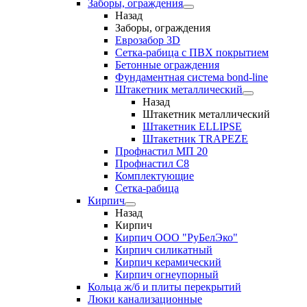
Заборы, ограждения
Назад
Заборы, ограждения
Еврозабор 3D
Сетка-рабица с ПВХ покрытием
Бетонные ограждения
Фундаментная система bond-line
Штакетник металлический
Назад
Штакетник металлический
Штакетник ELLIPSE
Штакетник TRAPEZE
Профнастил МП 20
Профнастил С8
Комплектующие
Сетка-рабица
Кирпич
Назад
Кирпич
Кирпич ООО "РуБелЭко"
Кирпич силикатный
Кирпич керамический
Кирпич огнеупорный
Кольца ж/б и плиты перекрытий
Люки канализационные