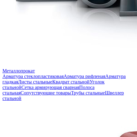
Металлопрокат
Арматура стеклопластиковая
Арматура рифленая
Арматура
гладкая
Листы стальные
Квадрат стальной
Уголок
стальной
Сетка армирующая сварная
Полоса
стальная
Сопутствующие товары
Трубы стальные
Швеллер
стальной