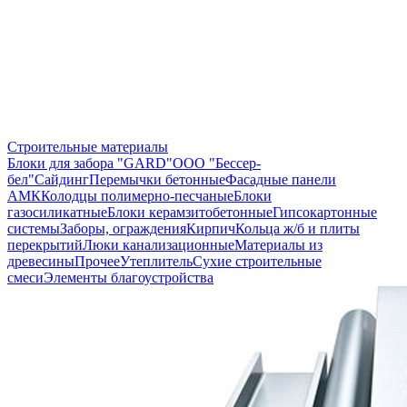
Строительные материалы
Блоки для забора "GARD"
ООО "Бессер-
бел"
Сайдинг
Перемычки бетонные
Фасадные панели
АМК
Колодцы полимерно-песчаные
Блоки
газосиликатные
Блоки керамзитобетонные
Гипсокартонные
системы
Заборы, ограждения
Кирпич
Кольца ж/б и плиты
перекрытий
Люки канализационные
Материалы из
древесины
Прочее
Утеплитель
Сухие строительные
смеси
Элементы благоустройства