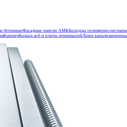
и бетонные
Фасадные панели АМК
Колодцы полимерно-песчаны
ия
Кирпич
Кольца ж/б и плиты перекрытий
Люки канализационн