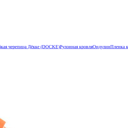
бкая черепица Дёкке (DOCKE)
Рулонная кровля
Ондулин
Пленка 