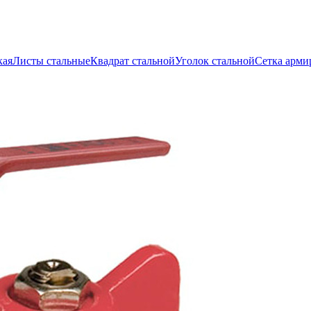
кая
Листы стальные
Квадрат стальной
Уголок стальной
Сетка арми