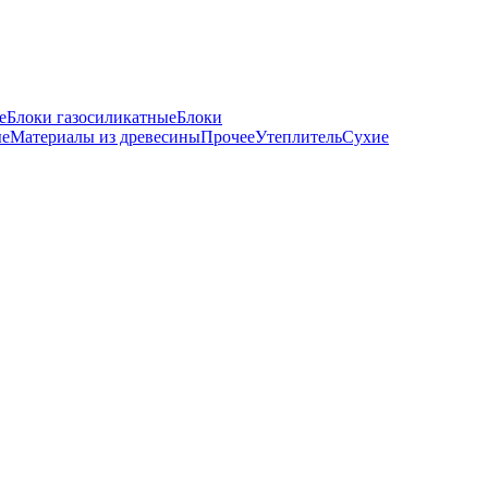
е
Блоки газосиликатные
Блоки
ые
Материалы из древесины
Прочее
Утеплитель
Сухие