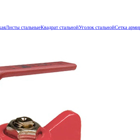
кая
Листы стальные
Квадрат стальной
Уголок стальной
Сетка арми