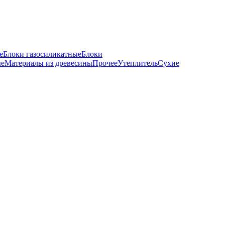
е
Блоки газосиликатные
Блоки
ые
Материалы из древесины
Прочее
Утеплитель
Сухие