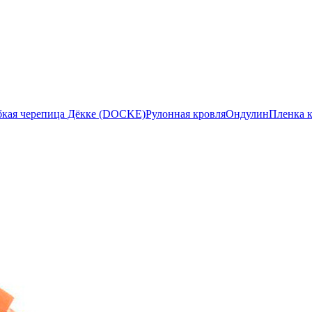
бкая черепица Дёкке (DOCKE)
Рулонная кровля
Ондулин
Пленка 