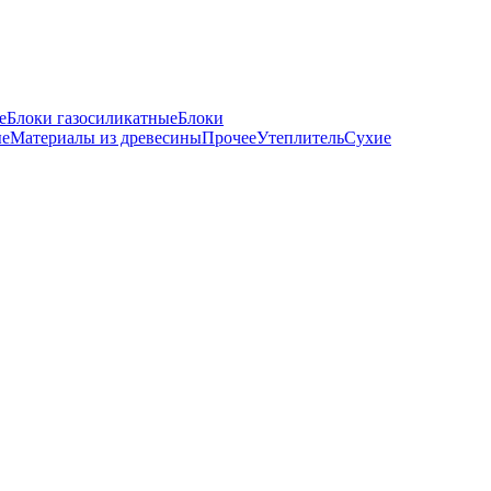
е
Блоки газосиликатные
Блоки
ые
Материалы из древесины
Прочее
Утеплитель
Сухие