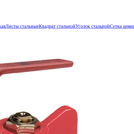
кая
Листы стальные
Квадрат стальной
Уголок стальной
Сетка арми