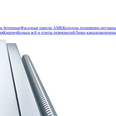
и бетонные
Фасадные панели АМК
Колодцы полимерно-песчаны
ия
Кирпич
Кольца ж/б и плиты перекрытий
Люки канализационн