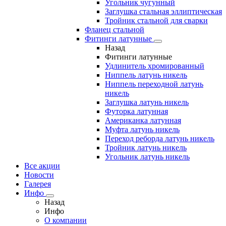
Угольник чугунный
Заглушка стальная эллиптическая
Тройник стальной для сварки
Фланец стальной
Фитинги латунные
Назад
Фитинги латунные
Удлинитель хромированный
Ниппель латунь никель
Ниппель переходной латунь
никель
Заглушка латунь никель
Футорка латунная
Американка латунная
Муфта латунь никель
Переход реборда латунь никель
Тройник латунь никель
Угольник латунь никель
Все акции
Новости
Галерея
Инфо
Назад
Инфо
О компании