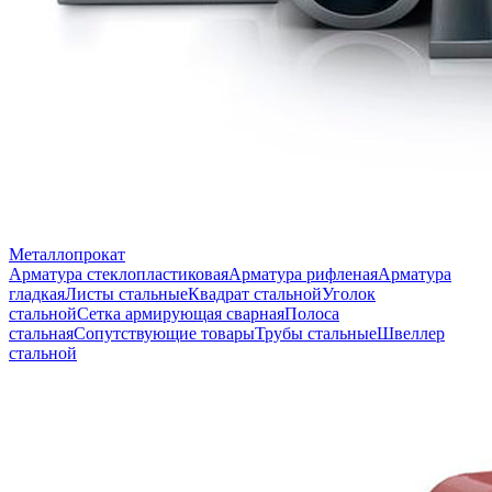
Металлопрокат
Арматура стеклопластиковая
Арматура рифленая
Арматура
гладкая
Листы стальные
Квадрат стальной
Уголок
стальной
Сетка армирующая сварная
Полоса
стальная
Сопутствующие товары
Трубы стальные
Швеллер
стальной