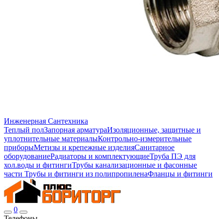
Инженерная Сантехника
Теплый пол
Запорная арматура
Изоляционные, защитные и
уплотнительные материалы
Контрольно-измерительные
приборы
Метизы и крепежные изделия
Санитарное
оборудование
Радиаторы и комплектующие
Труба ПЭ для
хол.воды и фитинги
Трубы канализационные и фасонные
части
Трубы и фитинги из полипропилена
Фланцы и фитинги
0
Телефоны