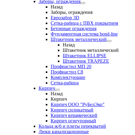
Заборы, ограждения
Назад
Заборы, ограждения
Еврозабор 3D
Сетка-рабица с ПВХ покрытием
Бетонные ограждения
Фундаментная система bond-line
Штакетник металлический
Назад
Штакетник металлический
Штакетник ELLIPSE
Штакетник TRAPEZE
Профнастил МП 20
Профнастил С8
Комплектующие
Сетка-рабица
Кирпич
Назад
Кирпич
Кирпич ООО "РуБелЭко"
Кирпич силикатный
Кирпич керамический
Кирпич огнеупорный
Кольца ж/б и плиты перекрытий
Люки канализационные