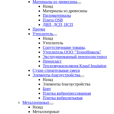
Материалы из древесины
Назад
Материалы из древесины
Пиломатериалы
Плита OSB
ДВП, ДСП, ЦСП
Прочее
Утеплитель
Назад
Утеплитель
Сопутствующие товары,
Утеплитель ООО "ТехноНиколь"
Экструдированный пенополистирол
Пенопласт
Теплозвукоизоляция Knauf Insulation
Сухие строительные смеси
Элементы благоустройства
Назад
Элементы благоустройства
Борт
Плитка вибропрессованная
Плитка вибролитьевая
Металлопрокат
Назад
Металлопрокат