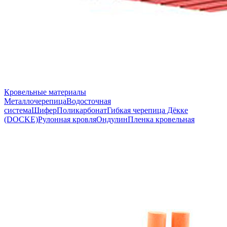
Кровельные материалы
Металлочерепица
Водосточная
система
Шифер
Поликарбонат
Гибкая черепица Дёкке
(DOCKE)
Рулонная кровля
Ондулин
Пленка кровельная