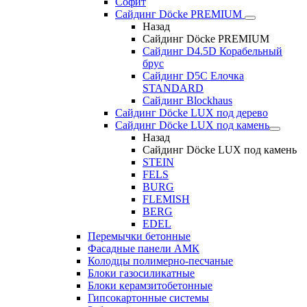
Софит
Сайдинг Döcke PREMIUM
Назад
Сайдинг Döcke PREMIUM
Сайдинг D4.5D Корабельный
брус
Сайдинг D5С Елочка
STANDARD
Сайдинг Blockhaus
Сайдинг Döcke LUX под дерево
Сайдинг Döcke LUX под камень
Назад
Сайдинг Döcke LUX под камень
STEIN
FELS
BURG
FLEMISH
BERG
EDEL
Перемычки бетонные
Фасадные панели АМК
Колодцы полимерно-песчаные
Блоки газосиликатные
Блоки керамзитобетонные
Гипсокартонные системы