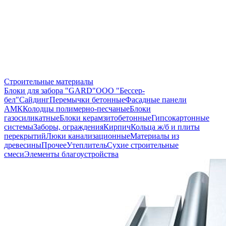
Строительные материалы
Блоки для забора "GARD"
ООО "Бессер-
бел"
Сайдинг
Перемычки бетонные
Фасадные панели
АМК
Колодцы полимерно-песчаные
Блоки
газосиликатные
Блоки керамзитобетонные
Гипсокартонные
системы
Заборы, ограждения
Кирпич
Кольца ж/б и плиты
перекрытий
Люки канализационные
Материалы из
древесины
Прочее
Утеплитель
Сухие строительные
смеси
Элементы благоустройства