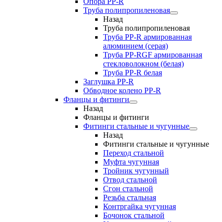
Опора PP-R
Труба полипропиленовая
Назад
Труба полипропиленовая
Труба PP-R армированная
алюминием (серая)
Труба PP-RGF армированная
стекловолокном (белая)
Труба РР-R белая
Заглушка PP-R
Обводное колено PP-R
Фланцы и фитинги
Назад
Фланцы и фитинги
Фитинги стальные и чугунные
Назад
Фитинги стальные и чугунные
Переход стальной
Муфта чугунная
Тройник чугунный
Отвод стальной
Сгон стальной
Резьба стальная
Контргайка чугунная
Бочонок стальной