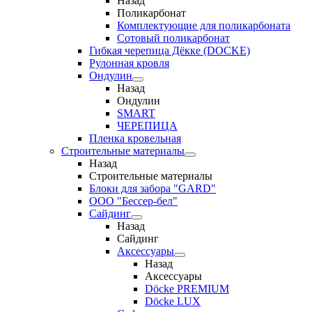
Назад
Поликарбонат
Комплектующие для поликарбоната
Сотовый поликарбонат
Гибкая черепица Дёкке (DOCKE)
Рулонная кровля
Ондулин
Назад
Ондулин
SMART
ЧЕРЕПИЦА
Пленка кровельная
Строительные материалы
Назад
Строительные материалы
Блоки для забора "GARD"
ООО "Бессер-бел"
Сайдинг
Назад
Сайдинг
Аксессуары
Назад
Аксессуары
Döcke PREMIUM
Döcke LUX